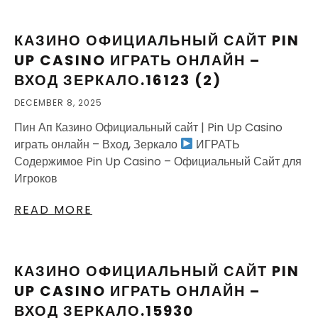
КАЗИНО ОФИЦИАЛЬНЫЙ САЙТ PIN
UP CASINO ИГРАТЬ ОНЛАЙН –
ВХОД ЗЕРКАЛО.16123 (2)
DECEMBER 8, 2025
Пин Ап Казино Официальный сайт | Pin Up Casino
играть онлайн – Вход, Зеркало
ИГРАТЬ
Содержимое Pin Up Casino – Официальный Сайт для
Игроков
READ MORE
КАЗИНО ОФИЦИАЛЬНЫЙ САЙТ PIN
UP CASINO ИГРАТЬ ОНЛАЙН –
ВХОД ЗЕРКАЛО.15930