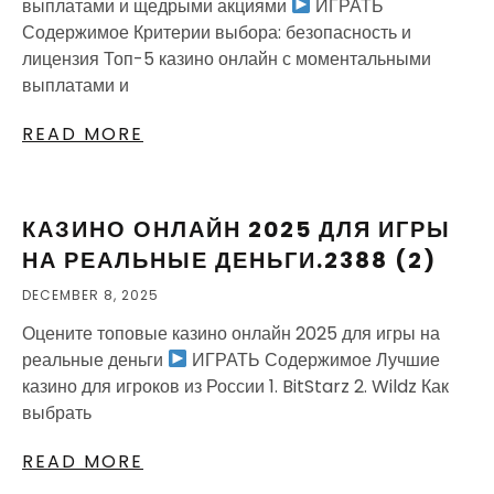
выплатами и щедрыми акциями
ИГРАТЬ
Содержимое Критерии выбора: безопасность и
лицензия Топ-5 казино онлайн с моментальными
выплатами и
READ MORE
КАЗИНО ОНЛАЙН 2025 ДЛЯ ИГРЫ
НА РЕАЛЬНЫЕ ДЕНЬГИ.2388 (2)
DECEMBER 8, 2025
Оцените топовые казино онлайн 2025 для игры на
реальные деньги
ИГРАТЬ Содержимое Лучшие
казино для игроков из России 1. BitStarz 2. Wildz Как
выбрать
READ MORE