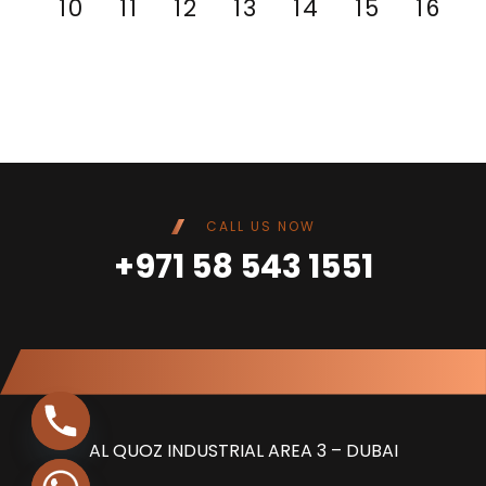
10
11
12
13
14
15
16
CALL US NOW
+971 58 543 1551
AL QUOZ INDUSTRIAL AREA 3 – DUBAI