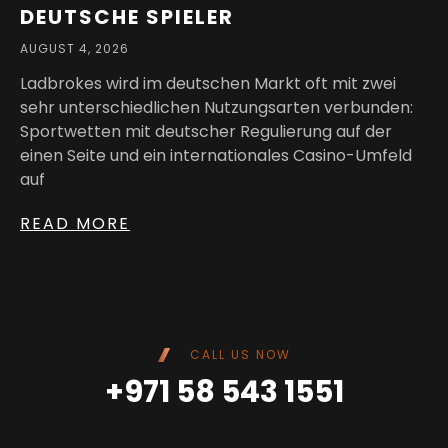
DEUTSCHE SPIELER
AUGUST 4, 2026
Ladbrokes wird im deutschen Markt oft mit zwei
sehr unterschiedlichen Nutzungsarten verbunden:
Sportwetten mit deutscher Regulierung auf der
einen Seite und ein internationales Casino-Umfeld
auf
READ MORE
CALL US NOW
+971 58 543 1551