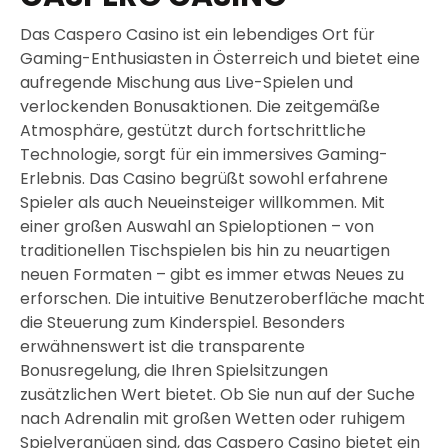
Das Caspero Casino ist ein lebendiges Ort für
Gaming-Enthusiasten in Österreich und bietet eine
aufregende Mischung aus Live-Spielen und
verlockenden Bonusaktionen. Die zeitgemäße
Atmosphäre, gestützt durch fortschrittliche
Technologie, sorgt für ein immersives Gaming-
Erlebnis. Das Casino begrüßt sowohl erfahrene
Spieler als auch Neueinsteiger willkommen. Mit
einer großen Auswahl an Spieloptionen – von
traditionellen Tischspielen bis hin zu neuartigen
neuen Formaten – gibt es immer etwas Neues zu
erforschen. Die intuitive Benutzeroberfläche macht
die Steuerung zum Kinderspiel. Besonders
erwähnenswert ist die transparente
Bonusregelung, die Ihren Spielsitzungen
zusätzlichen Wert bietet. Ob Sie nun auf der Suche
nach Adrenalin mit großen Wetten oder ruhigem
Spielvergnügen sind, das Caspero Casino bietet ein