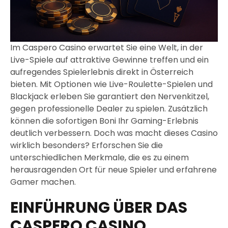
Im Caspero Casino erwartet Sie eine Welt, in der
Live-Spiele auf attraktive Gewinne treffen und ein
aufregendes Spielerlebnis direkt in Österreich
bieten. Mit Optionen wie Live-Roulette-Spielen und
Blackjack erleben Sie garantiert den Nervenkitzel,
gegen professionelle Dealer zu spielen. Zusätzlich
können die sofortigen Boni Ihr Gaming-Erlebnis
deutlich verbessern. Doch was macht dieses Casino
wirklich besonders? Erforschen Sie die
unterschiedlichen Merkmale, die es zu einem
herausragenden Ort für neue Spieler und erfahrene
Gamer machen.
EINFÜHRUNG ÜBER DAS
CASPERO CASINO