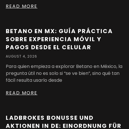
READ MORE
BETANO EN MX: GUÍA PRÁCTICA
SOBRE EXPERIENCIA MÓVIL Y
PAGOS DESDE EL CELULAR
AUGUST 4, 2026
Para quien empieza a explorar Betano en México, la
pregunta útil no es solo si “se ve bien”, sino qué tan
fácil resulta usarlo desde
READ MORE
LADBROKES BONUSSE UND
AKTIONEN IN DE: EINORDNUNG FÜR