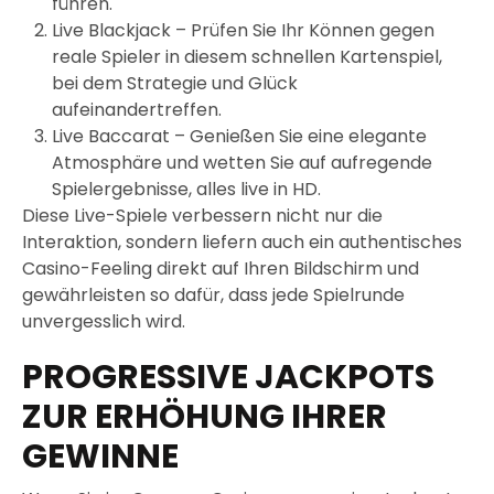
führen.
Live Blackjack – Prüfen Sie Ihr Können gegen
reale Spieler in diesem schnellen Kartenspiel,
bei dem Strategie und Glück
aufeinandertreffen.
Live Baccarat – Genießen Sie eine elegante
Atmosphäre und wetten Sie auf aufregende
Spielergebnisse, alles live in HD.
Diese Live-Spiele verbessern nicht nur die
Interaktion, sondern liefern auch ein authentisches
Casino-Feeling direkt auf Ihren Bildschirm und
gewährleisten so dafür, dass jede Spielrunde
unvergesslich wird.
PROGRESSIVE JACKPOTS
ZUR ERHÖHUNG IHRER
GEWINNE