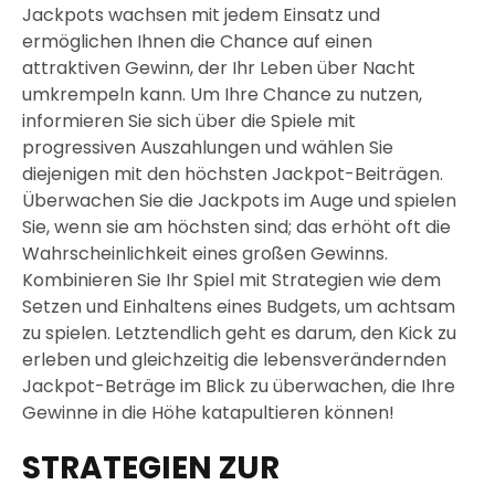
Jackpots wachsen mit jedem Einsatz und
ermöglichen Ihnen die Chance auf einen
attraktiven Gewinn, der Ihr Leben über Nacht
umkrempeln kann. Um Ihre Chance zu nutzen,
informieren Sie sich über die Spiele mit
progressiven Auszahlungen und wählen Sie
diejenigen mit den höchsten Jackpot-Beiträgen.
Überwachen Sie die Jackpots im Auge und spielen
Sie, wenn sie am höchsten sind; das erhöht oft die
Wahrscheinlichkeit eines großen Gewinns.
Kombinieren Sie Ihr Spiel mit Strategien wie dem
Setzen und Einhaltens eines Budgets, um achtsam
zu spielen. Letztendlich geht es darum, den Kick zu
erleben und gleichzeitig die lebensverändernden
Jackpot-Beträge im Blick zu überwachen, die Ihre
Gewinne in die Höhe katapultieren können!
STRATEGIEN ZUR