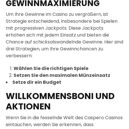
GEWINNMAXIMIERUNG
Um Ihre Gewinne im Casino zu vergrößern, ist
Strategie entscheidend, insbesondere bei Spielen
mit progressiven Jackpots. Diese Jackpots
erhöhen sich mit jedem Einsatz und bieten die
Chance auf schicksalswandelnde Gewinne. Hier sind
drei Strategien, um Ihre Gewinnchancen zu
verbessern:
Wählen Sie die richtigen Spiele
Setzen Sie den maximalen Münzeinsatz
Setze dir ein Budget
WILLKOMMENSBONI UND
AKTIONEN
Wenn Sie in die fesselnde Welt des Caspero Casinos
eintauchen, werden Sie erkennen, dass