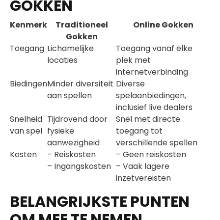
GOKKEN
Kenmerk
Traditioneel
Online Gokken
Gokken
Toegang
Lichamelijke
Toegang vanaf elke
locaties
plek met
internetverbinding
Biedingen
Minder diversiteit
Diverse
aan spellen
spelaanbiedingen,
inclusief live dealers
Snelheid
Tijdrovend door
Snel met directe
van spel
fysieke
toegang tot
aanwezigheid
verschillende spellen
Kosten
– Reiskosten
– Geen reiskosten
– Ingangskosten
– Vaak lagere
inzetvereisten
BELANGRIJKSTE PUNTEN
OM MEE TE NEMEN