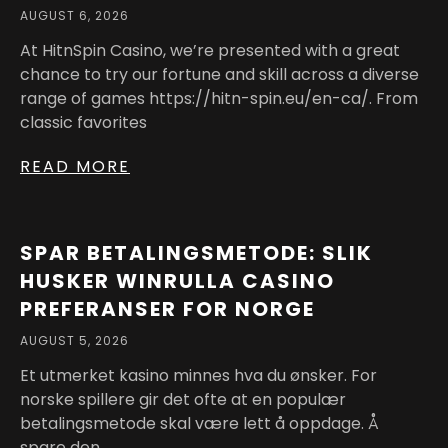
AUGUST 6, 2026
At HitnSpin Casino, we’re presented with a great
chance to try our fortune and skill across a diverse
range of games https://hitn-spin.eu/en-ca/. From
classic favorites
READ MORE
SPAR BETALINGSMETODE: SLIK
HUSKER WINRULLA CASINO
PREFERANSER FOR NORGE
AUGUST 5, 2026
Et utmerket kasino minnes hva du ønsker. For
norske spillere gir det ofte at en populær
betalingsmetode skal være lett å oppdage. Å
spare den