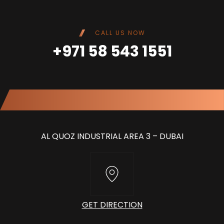
CALL US NOW
+971 58 543 1551
AL QUOZ INDUSTRIAL AREA 3 – DUBAI
GET DIRECTION