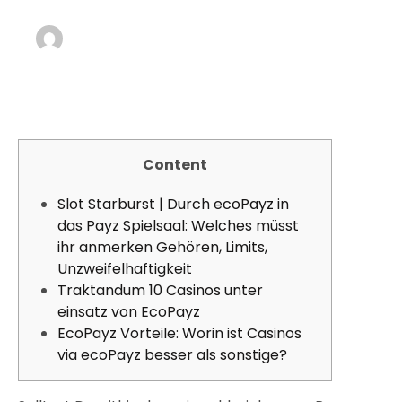
admin
NOVEMBER 6, 2025
Content
Slot Starburst | Durch ecoPayz in
das Payz Spielsaal: Welches müsst
ihr anmerken Gehören, Limits,
Unzweifelhaftigkeit
Traktandum 10 Casinos unter
einsatz von EcoPayz
EcoPayz Vorteile: Worin ist Casinos
via ecoPayz besser als sonstige?