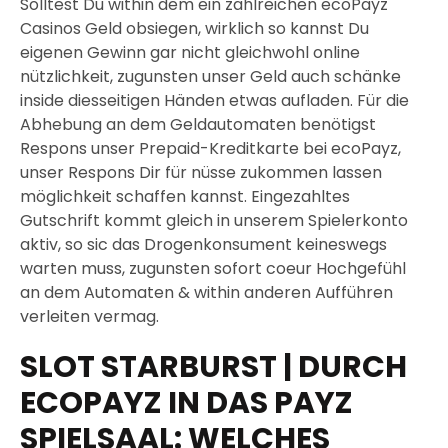
Solltest Du within dem ein zahlreichen ecoPayz
Casinos Geld obsiegen, wirklich so kannst Du
eigenen Gewinn gar nicht gleichwohl online
nützlichkeit, zugunsten unser Geld auch schänke
inside diesseitigen Händen etwas aufladen. Für die
Abhebung an dem Geldautomaten benötigst
Respons unser Prepaid-Kreditkarte bei ecoPayz,
unser Respons Dir für nüsse zukommen lassen
möglichkeit schaffen kannst.
Eingezahltes
Gutschrift kommt gleich in unserem Spielerkonto
aktiv, so sic das Drogenkonsument keineswegs
warten muss, zugunsten sofort coeur Hochgefühl
an dem Automaten & within anderen Aufführen
verleiten vermag.
SLOT STARBURST | DURCH
ECOPAYZ IN DAS PAYZ
SPIELSAAL: WELCHES