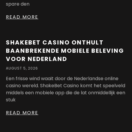
spare den
READ MORE
SHAKEBET CASINO ONTHULT
BAANBREKENDE MOBIELE BELEVING
VOOR NEDERLAND
AUGUST 5, 2026
Een frisse wind waait door de Nederlandse online
casino wereld. ShakeBet Casino komt het speelveld
middels een mobiele app die de lat onmiddellijk een
stuk
READ MORE