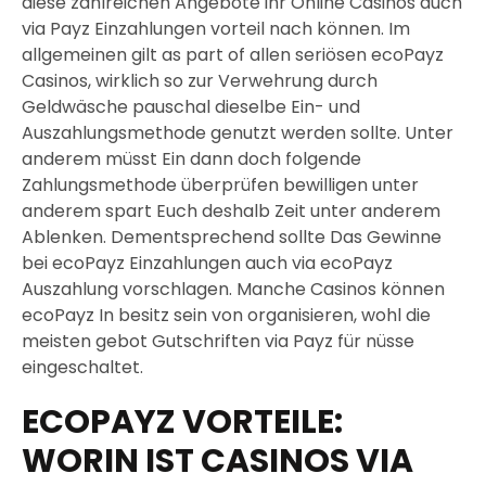
diese zahlreichen Angebote ihr Online Casinos auch
via Payz Einzahlungen vorteil nach können. Im
allgemeinen gilt as part of allen seriösen ecoPayz
Casinos, wirklich so zur Verwehrung durch
Geldwäsche pauschal dieselbe Ein- und
Auszahlungsmethode genutzt werden sollte. Unter
anderem müsst Ein dann doch folgende
Zahlungsmethode überprüfen bewilligen unter
anderem spart Euch deshalb Zeit unter anderem
Ablenken. Dementsprechend sollte Das Gewinne
bei ecoPayz Einzahlungen auch via ecoPayz
Auszahlung vorschlagen. Manche Casinos können
ecoPayz In besitz sein von organisieren, wohl die
meisten gebot Gutschriften via Payz für nüsse
eingeschaltet.
ECOPAYZ VORTEILE:
WORIN IST CASINOS VIA