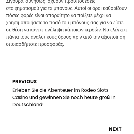
Σίγουρα, συνήθως ισχύουν προϋποθέσεις
στοιχηματισμού για τα μπόνους. Αυτοί οι όροι καθορίζουν
πόσες φορές είναι απαραίτητο να παίξετε μέχρι να
χρησιμοποιήσετε το ποσό του μπόνους σας για να είστε
σε θέση να κάνετε ανάληψη κάποιων κερδών. Να ελέγχετε
πάντα τους αναλυτικούς όρους πριν από την αξιοποίηση
οποιασδήποτε προσφοράς.
PREVIOUS
Erleben Sie die Abenteuer im Rodeo Slots
Casino und gewinnen Sie noch heute groß in
Deutschland!
NEXT