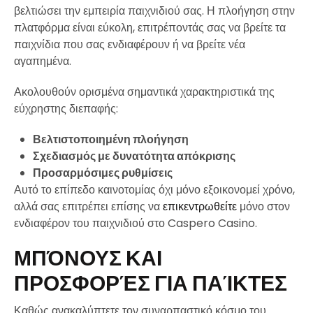
βελτιώσει την εμπειρία παιχνιδιού σας. Η πλοήγηση στην
πλατφόρμα είναι εύκολη, επιτρέποντάς σας να βρείτε τα
παιχνίδια που σας ενδιαφέρουν ή να βρείτε νέα
αγαπημένα.
Ακολουθούν ορισμένα σημαντικά χαρακτηριστικά της
εύχρηστης διεπαφής:
Βελτιστοποιημένη πλοήγηση
Σχεδιασμός με δυνατότητα απόκρισης
Προσαρμόσιμες ρυθμίσεις
Αυτό το επίπεδο καινοτομίας όχι μόνο εξοικονομεί χρόνο,
αλλά σας επιτρέπει επίσης να
επικεντρωθείτε
μόνο στον
ενδιαφέρον του παιχνιδιού στο Caspero Casino.
ΜΠΌΝΟΥΣ ΚΑΙ
ΠΡΟΣΦΟΡΈΣ ΓΙΑ ΠΑΊΚΤΕΣ
Καθώς ανακαλύπτετε τον συναρπαστικό κόσμο του