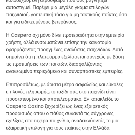
καλοδεχούμενη ατμόσφαιρα που σας μαγνητίζει
αυτοστιγμεί. Παρέχει μια μεγάλη γκάμα επιλογών
παιχνιδιού, γοητευτική τόσο για μη τακτικούς παίκτες όσο
και για ειδικευμένους βετεράνους.
Η Caspero όχι μόνο δίνει προτεραιότητα στην εμπειρία
χρήστη, αλλά ενσωματώνει επίσης την καινοτομία
εφαρμόζοντας προηγμένες αναλύσεις παιχνιδιών. Αυτό
σημαίνει ότι η πλατφόρμα εξελίσσεται συνεχώς με βάση
τις προτιμήσεις των παικτών, διασφαλίζοντας
ανανεωμένο περιεχόμενο και συναρπαστικές εμπειρίες.
Επιπροσθέτως, με άριστα μέτρα ασφαλείας και εύκολες
επιλογές πληρωμής, το ταξίδι σας στο παιχνίδι είναι
προστατευμένο και αποτελεσματικό. Εν κατακλείδι, το
Caspero Casino ξεχωρίζει ως ένας εξαιρετικός
προορισμός όπου ο πάθος συναντά τις σύγχρονες
εξελίξεις στα τυχερά παιχνίδια, αναδεικνύοντάς το μια
εξαιρετική επιλογή για τους παίκτες στην Ελλάδα.