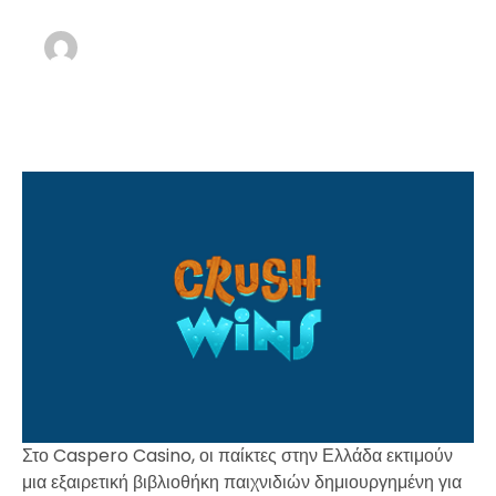
admin
DECEMBER 4, 2025
Στο Caspero Casino, οι παίκτες στην Ελλάδα εκτιμούν
μια εξαιρετική βιβλιοθήκη παιχνιδιών δημιουργημένη για