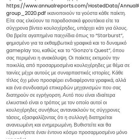
https://www.annualreports.com/HostedData/AnnualR
group_2020.pdf
ικανοποιούν τα γούστα κάθε παίκτη.
Είτε σας ελκύουν τα παραδοσιακά φρουτάκια είτε τα
σύγχρονα βίντεο κουλοχέρηδες, υπάρχει κάτι για όλους.
Θα βρείτε αγαπημένα παιχνίδια όπως το “Starburst”,
φημισμένο για τα εκθαμβωτικά γραφικά και το δυναμικό
gameplay του, καθώς και το “Gonzo’s Quest”, όπου
σας περιμένει η ανακάλυψη. Οι παίκτες εκτιμούν την
ποικιλία, από προσαρμοσμένα κουλοχέρηδες με θέμα σε
ταινίες μέχρι αυτούς με συναρπαστικές ιστορίες. Κάθε
τίτλος όχι μόνο προσφέρει ενδιαφέροντα γραφικά, αλλά
και ένα συνδυασμό επικερδών μηχανισμών που σας
διατηρούν σε εγρήγορση. Αυτό που είναι ιδιαίτερα
ελκυστικό είναι ο τρόπος με τον οποίο αυτοί οι
κουλοχέρηδες συνήθως αντανακλούν τις σύγχρονες
τάσεις, εξασφαλίζοντας ότι η συλλογή διατηρείται
ανανεωμένη και ενημερωμένη. Βυθιστείτε και θα
εξερευνήσετε έναν έντονο κόσμο προσαρμοσμένο μόνο