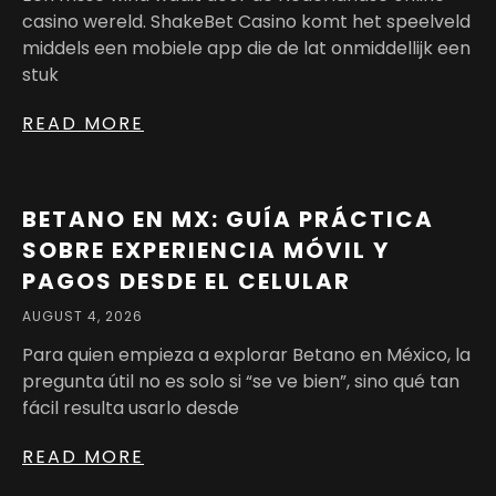
casino wereld. ShakeBet Casino komt het speelveld
middels een mobiele app die de lat onmiddellijk een
stuk
READ MORE
BETANO EN MX: GUÍA PRÁCTICA
SOBRE EXPERIENCIA MÓVIL Y
PAGOS DESDE EL CELULAR
AUGUST 4, 2026
Para quien empieza a explorar Betano en México, la
pregunta útil no es solo si “se ve bien”, sino qué tan
fácil resulta usarlo desde
READ MORE