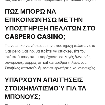
ΠΏΣ ΜΠΟΡΏ ΝΑ
ΕΠΙΚΟΙΝΩΝΉΣΩ ΜΕ ΤΗΝ
ΥΠΟΣΤΉΡΙΞΗ ΠΕΛΑΤΏΝ ΣΤΟ
CASPERO CASINO;
Για να επικοινωνήσετε με την υποστήριξη πελατών στο
Caspero Casino, θα πρέπει να επισκεφθείτε τον
ιστότοπό τους, όπου παρέχονται επιλογές ζωντανής
συνομιλίας, φόρμες email και αριθμοί τηλεφώνου.
Συνήθως απαντούν άμεσα σε ερωτήσεις και ανησυχίες.
ΥΠΆΡΧΟΥΝ ΑΠΑΙΤΉΣΕΙΣ
ΣΤΟΙΧΗΜΑΤΙΣΜΟΎ ΓΙΑ ΤΑ
ΜΠΌΝΟΥΣ;