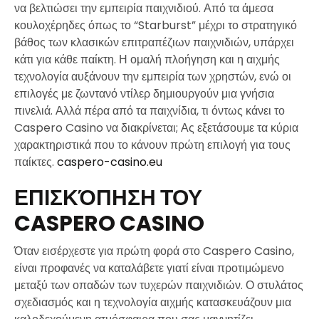
να βελτιώσει την εμπειρία παιχνιδιού. Από τα άμεσα
κουλοχέρηδες όπως το “Starburst” μέχρι το στρατηγικό
βάθος των κλασικών επιτραπέζιων παιχνιδιών, υπάρχει
κάτι για κάθε παίκτη. Η ομαλή πλοήγηση και η αιχμής
τεχνολογία αυξάνουν την εμπειρία των χρηστών, ενώ οι
επιλογές με ζωντανό ντίλερ δημιουργούν μια γνήσια
πινελιά. Αλλά πέρα από τα παιχνίδια, τι όντως κάνει το
Caspero Casino να διακρίνεται; Ας εξετάσουμε τα κύρια
χαρακτηριστικά που το κάνουν πρώτη επιλογή για τους
παίκτες.
caspero-casino.eu
ΕΠΙΣΚΌΠΗΣΗ ΤΟΥ
CASPERO CASINO
Όταν εισέρχεστε για πρώτη φορά στο Caspero Casino,
είναι προφανές να καταλάβετε γιατί είναι προτιμώμενο
μεταξύ των οπαδών των τυχερών παιχνιδιών. Ο στυλάτος
σχεδιασμός και η τεχνολογία αιχμής κατασκευάζουν μια