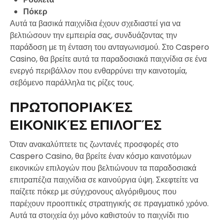
Πόκερ
Αυτά τα βασικά παιχνίδια έχουν σχεδιαστεί για να
βελτιώσουν την εμπειρία σας, συνδυάζοντας την
παράδοση με τη ένταση του ανταγωνισμού. Στο Caspero
Casino, θα βρείτε αυτά τα παραδοσιακά παιχνίδια σε ένα
ενεργό περιβάλλον που ενθαρρύνει την καινοτομία,
σεβόμενο παράλληλα τις ρίζες τους.
ΠΡΩΤΟΠΟΡΙΑΚΈΣ
ΕΙΚΟΝΙΚΈΣ ΕΠΙΛΟΓΈΣ
Όταν ανακαλύπτετε τις ζωντανές προσφορές στο
Caspero Casino, θα βρείτε έναν κόσμο καινοτόμων
εικονικών επιλογών που βελτιώνουν τα παραδοσιακά
επιτραπέζια παιχνίδια σε καινούργια ύψη. Σκεφτείτε να
παίζετε πόκερ με σύγχρονους αλγόριθμους που
παρέχουν προοπτικές στρατηγικής σε πραγματικό χρόνο.
Αυτά τα στοιχεία όχι μόνο καθιστούν το παιχνίδι πιο