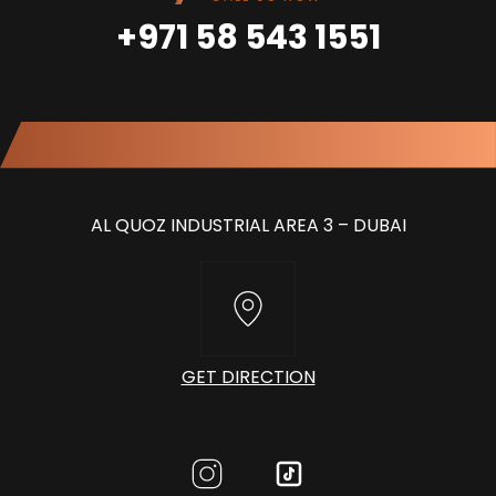
+971 58 543 1551
AL QUOZ INDUSTRIAL AREA 3 – DUBAI
GET DIRECTION