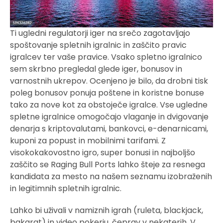
Ti ugledni regulatorji iger na srečo zagotavljajo
spoštovanje spletnih igralnic in zaščito pravic
igralcev ter vaše pravice. Vsako spletno igralnico
sem skrbno pregledal glede iger, bonusov in
varnostnih ukrepov. Ocenjeno je bilo, da drobni tisk
poleg bonusov ponuja poštene in koristne bonuse
tako za nove kot za obstoječe igralce. Vse ugledne
spletne igralnice omogočajo vlaganje in dvigovanje
denarja s kriptovalutami, bankovci, e-denarnicami,
kuponi za popust in mobilnimi tarifami. Z
visokokakovostno igro, super bonusi in najboljšo
zaščito se Raging Bull Ports lahko šteje za resnega
kandidata za mesto na našem seznamu izobraženih
in legitimnih spletnih igralnic.
Lahko bi uživali v namiznih igrah (ruleta, blackjack,
bakarat) in video pokerju, čeprav v nekaterih. V