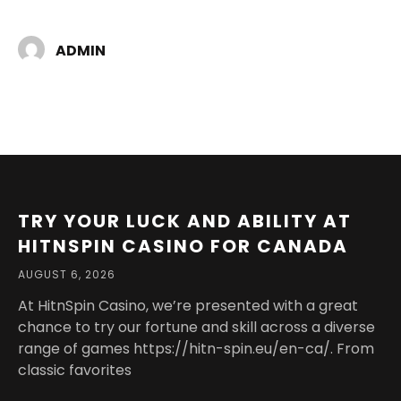
ADMIN
TRY YOUR LUCK AND ABILITY AT
HITNSPIN CASINO FOR CANADA
AUGUST 6, 2026
At HitnSpin Casino, we’re presented with a great
chance to try our fortune and skill across a diverse
range of games https://hitn-spin.eu/en-ca/. From
classic favorites