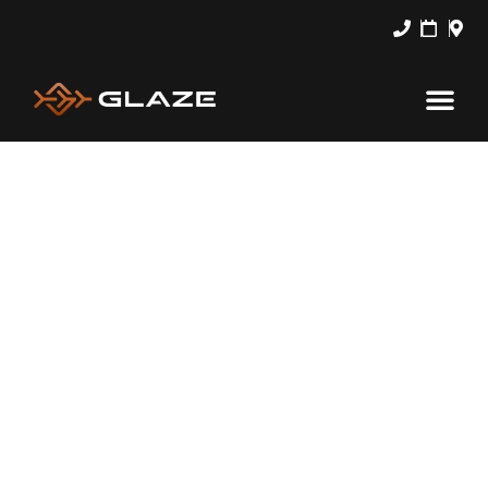
CONTACT US
UNCATEGORIZED
NAJBOLJŠA SPLETNA
IGRALNIŠKA
PODJETJA ZA VSE
NAS, KI BODO NA
SEZNAMU, BREZ
DEPOZITA GOLDBET