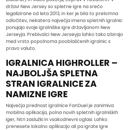
državi New Jersey so spletne igre na srečo
legalizirane od leta 2013, in ker je bila to prelomna
odločitev, nekatera največja imena spletnih igralnic
ponujajo svoje igralniške igre državljanom New
Jerseyja. Prebivalci New Jerseyja lahko tako izbirajo
med vrsto popolnoma pooblaščenih igralnic s
pravo valuto.
IGRALNICA HIGHROLLER –
NAJBOLJŠA SPLETNA
STRAN IGRALNICE ZA
NAMIZNE IGRE
Največja prednost igralnice FanDuel je zanimiva
mobilna aplikacija, polna novih spletnih igralniških
iger, hitri zaslužki in vsakodnevni oglasi. Lahko
prenesete lokalno aplikacijo ali pa igrate igre