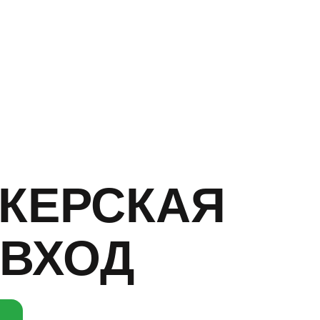
ЕКЕРСКАЯ
 ВХОД