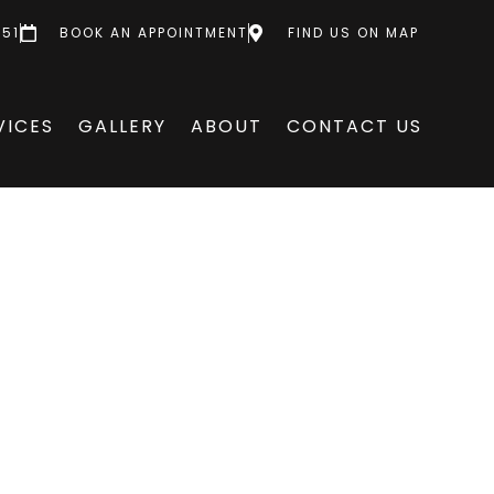
551
BOOK AN APPOINTMENT
FIND US ON MAP
VICES
GALLERY
ABOUT
CONTACT US