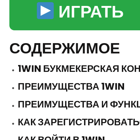
ИГРАТЬ
СОДЕРЖИМОЕ
1WIN БУКМЕКЕРСКАЯ КОН
ПРЕИМУЩЕСТВА 1WIN
ПРЕИМУЩЕСТВА И ФУНКЦ
КАК ЗАРЕГИСТРИРОВАТЬС