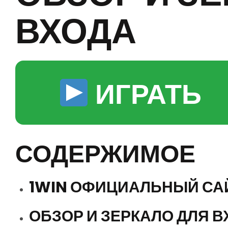
ВХОДА
ИГРАТЬ
СОДЕРЖИМОЕ
1WIN ОФИЦИАЛЬНЫЙ СА
ОБЗОР И ЗЕРКАЛО ДЛЯ 