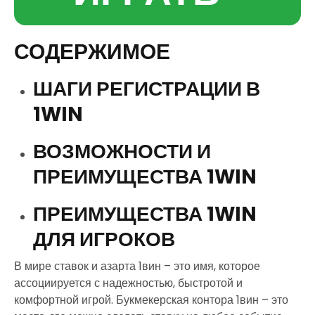
СОДЕРЖИМОЕ
ШАГИ РЕГИСТРАЦИИ В
1WIN
ВОЗМОЖНОСТИ И
ПРЕИМУЩЕСТВА 1WIN
ПРЕИМУЩЕСТВА 1WIN
ДЛЯ ИГРОКОВ
В мире ставок и азарта 1вин – это имя, которое
ассоциируется с надежностью, быстротой и
комфортной игрой. Букмекерская контора 1вин – это