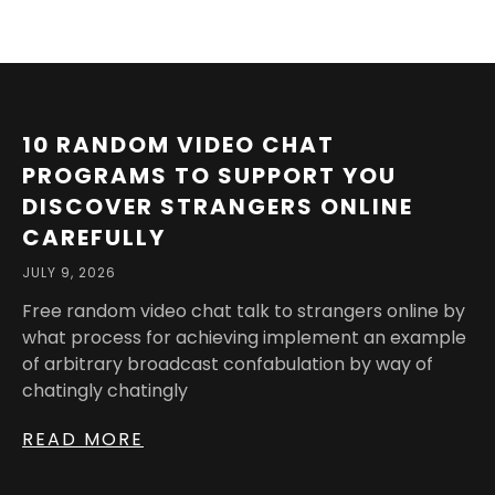
10 RANDOM VIDEO CHAT
PROGRAMS TO SUPPORT YOU
DISCOVER STRANGERS ONLINE
CAREFULLY
JULY 9, 2026
Free random video chat talk to strangers online by
what process for achieving implement an example
of arbitrary broadcast confabulation by way of
chatingly chatingly
READ MORE