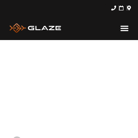
CONTACT US
BLOG
1WIN РЕГИСТРАЦИЯ
В БУКМЕКЕРСКОЙ
КОНТОРЕ 1ВИН.2558