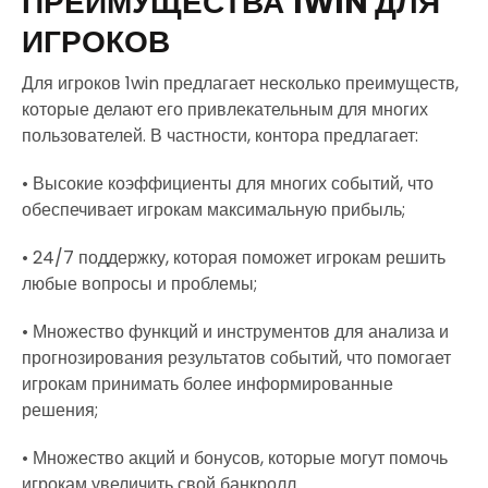
ПРЕИМУЩЕСТВА 1WIN ДЛЯ
ИГРОКОВ
Для игроков 1win предлагает несколько преимуществ,
которые делают его привлекательным для многих
пользователей. В частности, контора предлагает:
• Высокие коэффициенты для многих событий, что
обеспечивает игрокам максимальную прибыль;
• 24/7 поддержку, которая поможет игрокам решить
любые вопросы и проблемы;
• Множество функций и инструментов для анализа и
прогнозирования результатов событий, что помогает
игрокам принимать более информированные
решения;
• Множество акций и бонусов, которые могут помочь
игрокам увеличить свой банкролл.