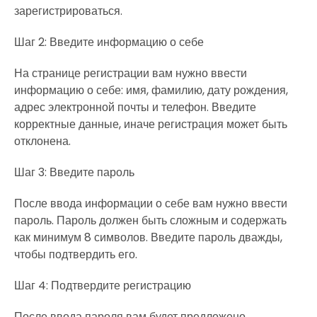
зарегистрироваться.
Шаг 2: Введите информацию о себе
На странице регистрации вам нужно ввести
информацию о себе: имя, фамилию, дату рождения,
адрес электронной почты и телефон. Введите
корректные данные, иначе регистрация может быть
отклонена.
Шаг 3: Введите пароль
После ввода информации о себе вам нужно ввести
пароль. Пароль должен быть сложным и содержать
как минимум 8 символов. Введите пароль дважды,
чтобы подтвердить его.
Шаг 4: Подтвердите регистрацию
После ввода пароля вам будет предложено