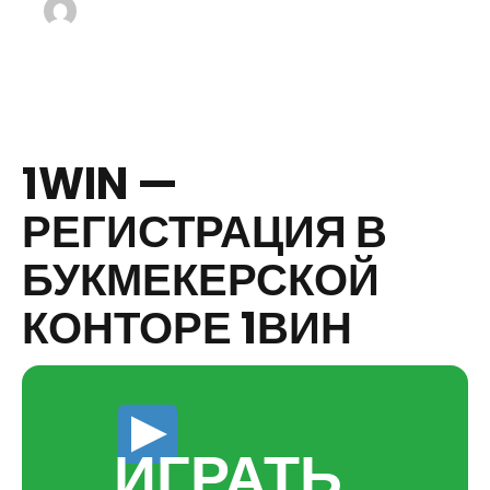
admin
MARCH 13, 2026
NO COMMENTS
1WIN —
РЕГИСТРАЦИЯ В
БУКМЕКЕРСКОЙ
КОНТОРЕ 1ВИН
ИГРАТЬ