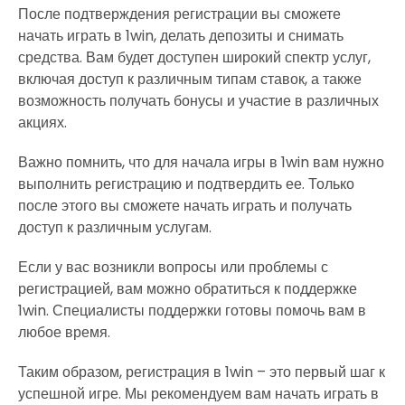
После подтверждения регистрации вы сможете
начать играть в 1win, делать депозиты и снимать
средства. Вам будет доступен широкий спектр услуг,
включая доступ к различным типам ставок, а также
возможность получать бонусы и участие в различных
акциях.
Важно помнить, что для начала игры в 1win вам нужно
выполнить регистрацию и подтвердить ее. Только
после этого вы сможете начать играть и получать
доступ к различным услугам.
Если у вас возникли вопросы или проблемы с
регистрацией, вам можно обратиться к поддержке
1win. Специалисты поддержки готовы помочь вам в
любое время.
Таким образом, регистрация в 1win – это первый шаг к
успешной игре. Мы рекомендуем вам начать играть в