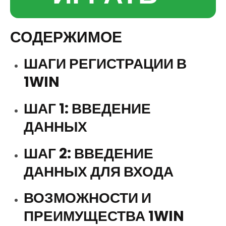
СОДЕРЖИМОЕ
ШАГИ РЕГИСТРАЦИИ В
1WIN
ШАГ 1: ВВЕДЕНИЕ
ДАННЫХ
ШАГ 2: ВВЕДЕНИЕ
ДАННЫХ ДЛЯ ВХОДА
ВОЗМОЖНОСТИ И
ПРЕИМУЩЕСТВА 1WIN