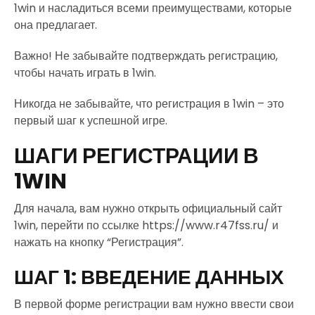
1win и насладиться всеми преимуществами, которые
она предлагает.
Важно! Не забывайте подтверждать регистрацию,
чтобы начать играть в 1win.
Никогда не забывайте, что регистрация в 1win – это
первый шаг к успешной игре.
ШАГИ РЕГИСТРАЦИИ В
1WIN
Для начала, вам нужно открыть официальный сайт
1win, перейти по ссылке https://www.r47fss.ru/ и
нажать на кнопку “Регистрация”.
ШАГ 1: ВВЕДЕНИЕ ДАННЫХ
В первой форме регистрации вам нужно ввести свои