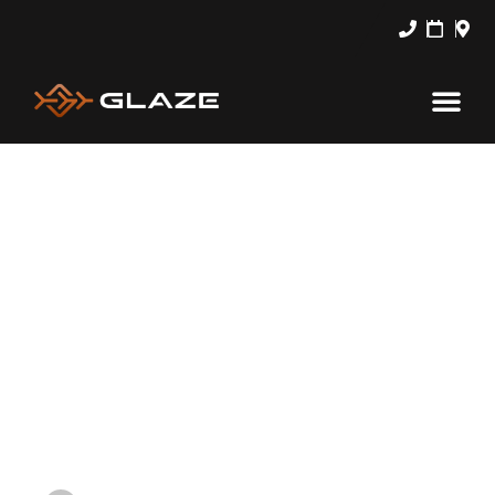
CONTACT US
BLOG
1WIN РЕГИСТРАЦИЯ
В БУКМЕКЕРСКОЙ
КОНТОРЕ 1ВИН.5137