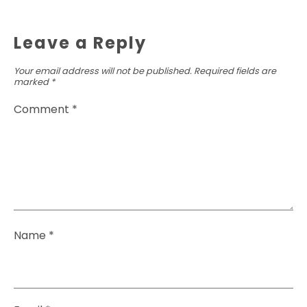
Leave a Reply
Your email address will not be published.
Required fields are
marked
*
Comment
*
Name
*