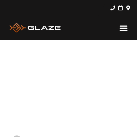
CONTACT US
BLOG
1WIN СТАВКИ НА
СПОРТ В
БУКМЕКЕРСКОЙ
КОНТОРЕ.2322