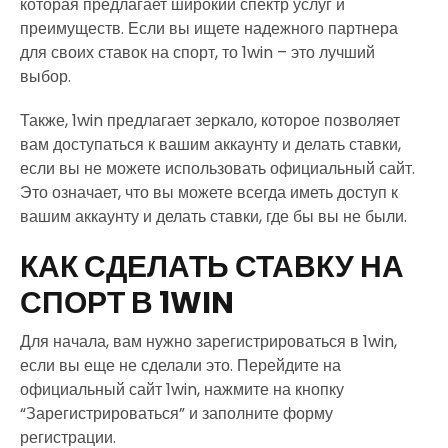
которая предлагает широкий спектр услуг и
преимуществ. Если вы ищете надежного партнера
для своих ставок на спорт, то 1win – это лучший
выбор.
Также, 1win предлагает зеркало, которое позволяет
вам доступаться к вашим аккаунту и делать ставки,
если вы не можете использовать официальный сайт.
Это означает, что вы можете всегда иметь доступ к
вашим аккаунту и делать ставки, где бы вы не были.
КАК СДЕЛАТЬ СТАВКУ НА
СПОРТ В 1WIN
Для начала, вам нужно зарегистрироваться в 1win,
если вы еще не сделали это. Перейдите на
официальный сайт 1win, нажмите на кнопку
“Зарегистрироваться” и заполните форму
регистрации.