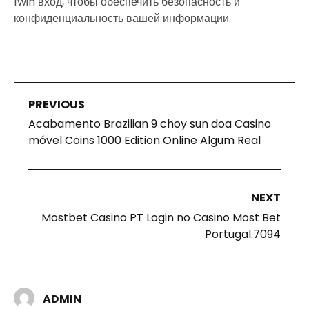
1win вход, чтобы обеспечить безопасность и
конфиденциальность вашей информации.
PREVIOUS
Acabamento Brazilian 9 choy sun doa Casino
móvel Coins 1000 Edition Online Algum Real
NEXT
Mostbet Casino PT Login no Casino Most Bet
Portugal.7094
ADMIN