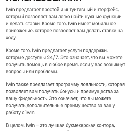
1win предлагает простой и интуитивный интерфейс,
который позволяет вам легко найти нужные функции
и делать ставки. Кроме того, 1win имеет мобильное
приложение, которое позволяет вам делать ставки на
ходу.
Кроме того, 1win предлагает услуги поддержки,
которые доступны 24/7. Это означает, что вы можете
получить помощь в любое время, если у вас возникнут
вопросы или проблемы.
1win также предлагает программу лояльности, которая
позволяет вам получать бонусы и преимущества за
вашу фидельность. Это означает, что вы можете
получать дополнительные преимущества за вашу
работу с 1win.
В целом, 1win – это лучшая букмекерская контора,