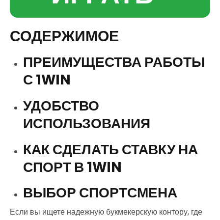
СОДЕРЖИМОЕ
ПРЕИМУЩЕСТВА РАБОТЫ
С 1WIN
УДОБСТВО
ИСПОЛЬЗОВАНИЯ
КАК СДЕЛАТЬ СТАВКУ НА
СПОРТ В 1WIN
ВЫБОР СПОРТСМЕНА
Если вы ищете надежную букмекерскую контору, где