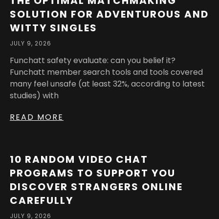
THE OPTIMAL MATCHMAKING
SOLUTION FOR ADVENTUROUS AND
WITTY SINGLES
JULY 9, 2026
Funchatt safety evaluate: can you belief it?
Funchatt member search tools and tools covered
many feel unsafe (at least 32%, according to latest
studies) with
READ MORE
10 RANDOM VIDEO CHAT
PROGRAMS TO SUPPORT YOU
DISCOVER STRANGERS ONLINE
CAREFULLY
JULY 9, 2026