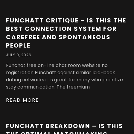
FUNCHATT CRITIQUE – IS THIS THE
BEST CONNECTION SYSTEM FOR
CAREFREE AND SPONTANEOUS
PEOPLE
JULY 9, 2026
Funchat free on-line chat room website no
registration Funchatt against similar laid-back
dating networks it is great for many who prioritize
stay communication. The freemium
READ MORE
FUNCHATT BREAKDOWN – IS THIS