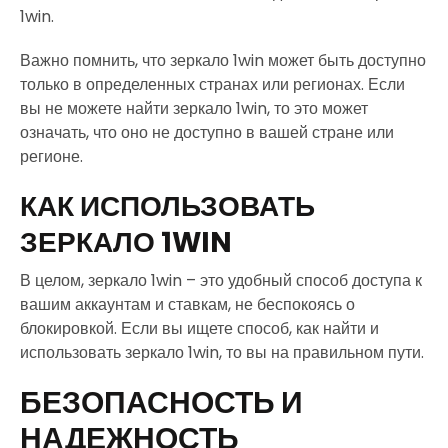
1win.
Важно помнить, что зеркало 1win может быть доступно
только в определенных странах или регионах. Если
вы не можете найти зеркало 1win, то это может
означать, что оно не доступно в вашей стране или
регионе.
КАК ИСПОЛЬЗОВАТЬ
ЗЕРКАЛО 1WIN
В целом, зеркало 1win – это удобный способ доступа к
вашим аккаунтам и ставкам, не беспокоясь о
блокировкой. Если вы ищете способ, как найти и
использовать зеркало 1win, то вы на правильном пути.
БЕЗОПАСНОСТЬ И
НАДЕЖНОСТЬ