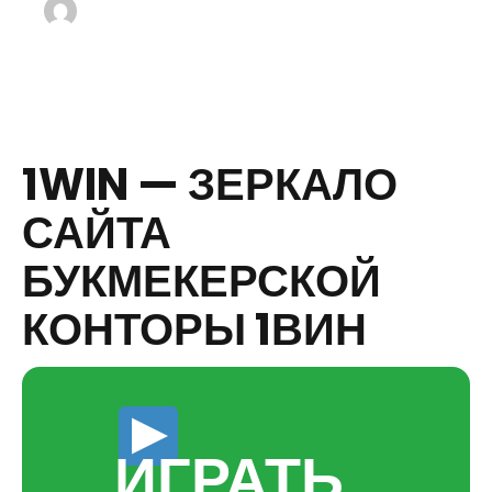
admin
FEBRUARY 16, 2026
NO COMMENTS
1WIN — ЗЕРКАЛО
САЙТА
БУКМЕКЕРСКОЙ
КОНТОРЫ 1ВИН
ИГРАТЬ