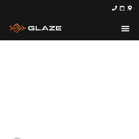
CONTACT US
BLOG
1WIN ЗЕРКАЛО
САЙТА
БУКМЕКЕРСКОЙ
КОНТОРЫ 1ВИН.3814
(2)