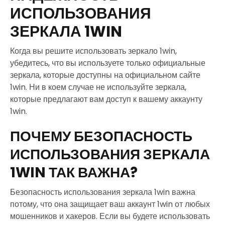
ИСПОЛЬЗОВАНИЯ
ЗЕРКАЛА 1WIN
Когда вы решите использовать зеркало 1win,
убедитесь, что вы используете только официальные
зеркала, которые доступны на официальном сайте
1win. Ни в коем случае не используйте зеркала,
которые предлагают вам доступ к вашему аккаунту
1win.
ПОЧЕМУ БЕЗОПАСНОСТЬ
ИСПОЛЬЗОВАНИЯ ЗЕРКАЛА
1WIN ТАК ВАЖНА?
Безопасность использования зеркала 1win важна
потому, что она защищает ваш аккаунт 1win от любых
мошенников и хакеров. Если вы будете использовать