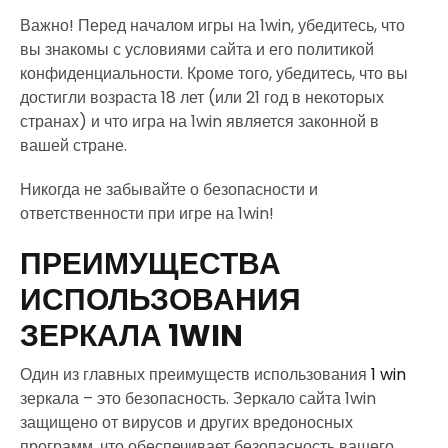
Важно! Перед началом игры на 1win, убедитесь, что
вы знакомы с условиями сайта и его политикой
конфиденциальности. Кроме того, убедитесь, что вы
достигли возраста 18 лет (или 21 год в некоторых
странах) и что игра на 1win является законной в
вашей стране.
Никогда не забывайте о безопасности и
ответственности при игре на 1win!
ПРЕИМУЩЕСТВА
ИСПОЛЬЗОВАНИЯ
ЗЕРКАЛА 1WIN
Один из главных преимуществ использования
1 win
зеркала – это безопасность. Зеркало сайта 1win
защищено от вирусов и других вредоносных
программ, что обеспечивает безопасность вашего