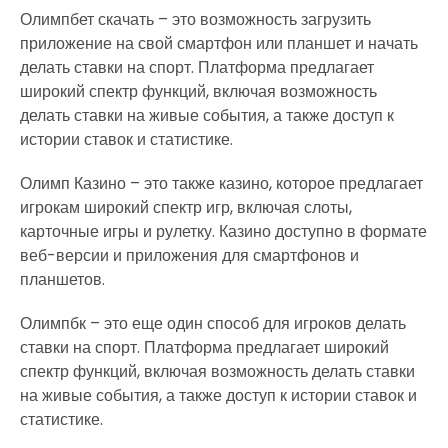
Олимпбет скачать – это возможность загрузить
приложение на свой смартфон или планшет и начать
делать ставки на спорт. Платформа предлагает
широкий спектр функций, включая возможность
делать ставки на живые события, а также доступ к
истории ставок и статистике.
Олимп Казино – это также казино, которое предлагает
игрокам широкий спектр игр, включая слоты,
карточные игры и рулетку. Казино доступно в формате
веб-версии и приложения для смартфонов и
планшетов.
Олимпбк – это еще один способ для игроков делать
ставки на спорт. Платформа предлагает широкий
спектр функций, включая возможность делать ставки
на живые события, а также доступ к истории ставок и
статистике.