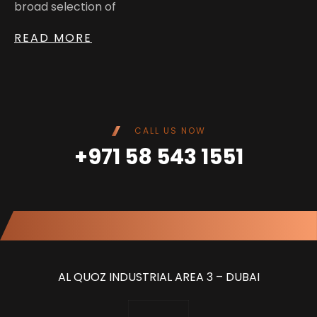
broad selection of
READ MORE
CALL US NOW
+971 58 543 1551
AL QUOZ INDUSTRIAL AREA 3 – DUBAI