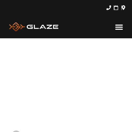
CONTACT US
BLOG
– 2025 КАЗАХСТАН
СТАВКИ НА СПОРТ И
OLIMP CASINO.1224