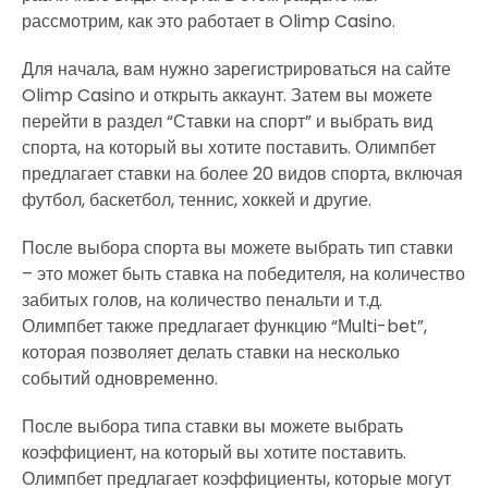
рассмотрим, как это работает в Olimp Casino.
Для начала, вам нужно зарегистрироваться на сайте
Olimp Casino и открыть аккаунт. Затем вы можете
перейти в раздел “Ставки на спорт” и выбрать вид
спорта, на который вы хотите поставить. Олимпбет
предлагает ставки на более 20 видов спорта, включая
футбол, баскетбол, теннис, хоккей и другие.
После выбора спорта вы можете выбрать тип ставки
– это может быть ставка на победителя, на количество
забитых голов, на количество пенальти и т.д.
Олимпбет также предлагает функцию “Мulti-bet”,
которая позволяет делать ставки на несколько
событий одновременно.
После выбора типа ставки вы можете выбрать
коэффициент, на который вы хотите поставить.
Олимпбет предлагает коэффициенты, которые могут