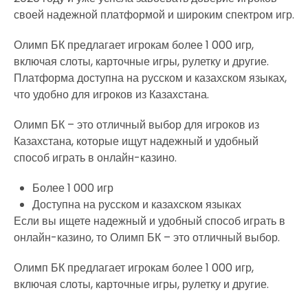
своей надежной платформой и широким спектром игр.
Олимп БК предлагает игрокам более 1 000 игр,
включая слоты, карточные игры, рулетку и другие.
Платформа доступна на русском и казахском языках,
что удобно для игроков из Казахстана.
Олимп БК – это отличный выбор для игроков из
Казахстана, которые ищут надежный и удобный
способ играть в онлайн-казино.
Более 1 000 игр
Доступна на русском и казахском языках
Если вы ищете надежный и удобный способ играть в
онлайн-казино, то Олимп БК – это отличный выбор.
Олимп БК предлагает игрокам более 1 000 игр,
включая слоты, карточные игры, рулетку и другие.