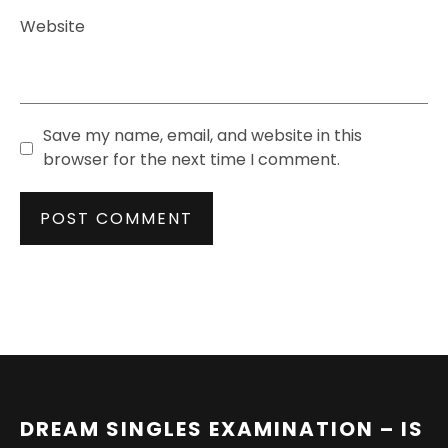
Website
Save my name, email, and website in this
browser for the next time I comment.
DREAM SINGLES EXAMINATION – IS