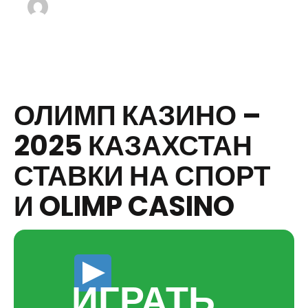
admin
DECEMBER 21, 2025
NO COMMENTS
ОЛИМП КАЗИНО –
2025 КАЗАХСТАН
СТАВКИ НА СПОРТ
И OLIMP CASINO
ИГРАТЬ