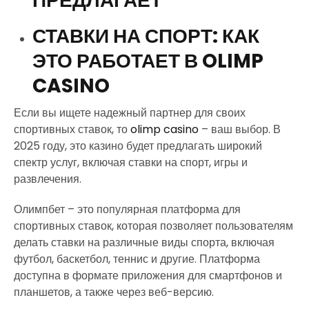
ПРЕДЛАГАЕТ
СТАВКИ НА СПОРТ: КАК
ЭТО РАБОТАЕТ В OLIMP
CASINO
Если вы ищете надежный партнер для своих
спортивных ставок, то
olimp casino
– ваш выбор. В
2025 году, это казино будет предлагать широкий
спектр услуг, включая ставки на спорт, игры и
развлечения.
Олимпбет – это популярная платформа для
спортивных ставок, которая позволяет пользователям
делать ставки на различные виды спорта, включая
футбол, баскетбол, теннис и другие. Платформа
доступна в формате приложения для смартфонов и
планшетов, а также через веб-версию.