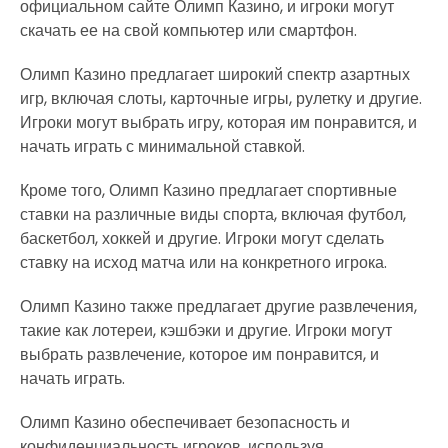
официальном сайте Олимп Казино, и игроки могут
скачать ее на свой компьютер или смартфон.
Олимп Казино предлагает широкий спектр азартных
игр, включая слоты, карточные игры, рулетку и другие.
Игроки могут выбрать игру, которая им понравится, и
начать играть с минимальной ставкой.
Кроме того, Олимп Казино предлагает спортивные
ставки на различные виды спорта, включая футбол,
баскетбол, хоккей и другие. Игроки могут сделать
ставку на исход матча или на конкретного игрока.
Олимп Казино также предлагает другие развлечения,
такие как лотереи, кэшбэки и другие. Игроки могут
выбрать развлечение, которое им понравится, и
начать играть.
Олимп Казино обеспечивает безопасность и
конфиденциальность игроков, используя