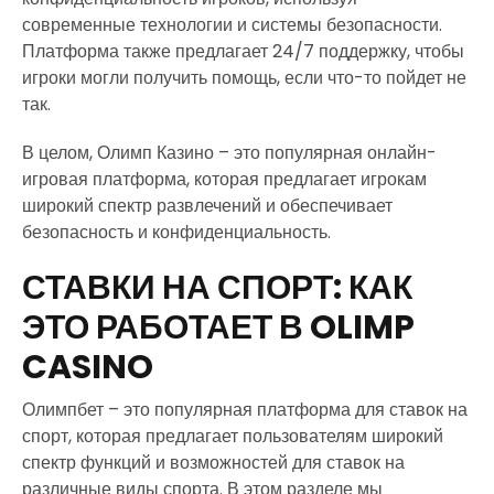
современные технологии и системы безопасности.
Платформа также предлагает 24/7 поддержку, чтобы
игроки могли получить помощь, если что-то пойдет не
так.
В целом, Олимп Казино – это популярная онлайн-
игровая платформа, которая предлагает игрокам
широкий спектр развлечений и обеспечивает
безопасность и конфиденциальность.
СТАВКИ НА СПОРТ: КАК
ЭТО РАБОТАЕТ В OLIMP
CASINO
Олимпбет – это популярная платформа для ставок на
спорт, которая предлагает пользователям широкий
спектр функций и возможностей для ставок на
различные виды спорта. В этом разделе мы