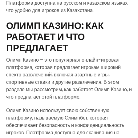
Платформа доступна на русском и казахском языках,
что удобно для игроков из Казахстана.
ОЛИМП КАЗИНО: КАК
РАБОТАЕТ И ЧТО
ПРЕДЛАГАЕТ
Олимп Казино – это популярная онлайн-игровая
платформа, которая предлагает игрокам широкий
спектр развлечений, включая азартные игры,
спортивные ставки и другие развлечения. В этом
разделе мы рассмотрим, как работает Олимп Казино, и
что предлагает этой платформе.
Олимп Казино использует свою собственную
платформу, называемую Олимпбет, которая
обеспечивает безопасность и конфиденциальность
игроков. Платформа доступна для скачивания на