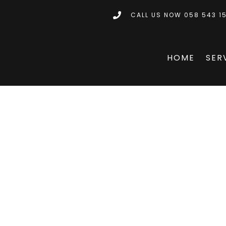
CALL US NOW 058 543 1
HOME
SER