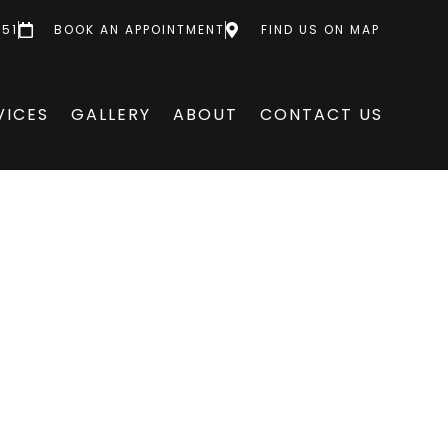
551
BOOK AN APPOINTMENT
FIND US ON MAP
VICES
GALLERY
ABOUT
CONTACT US