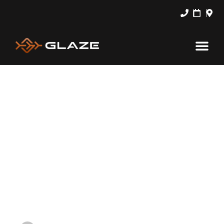
CONTACT US
BLOG
BETIFY CASINO EN
LIGNE JOUEZ SUR
BETIFY AVEC 1000
.19931 (2)