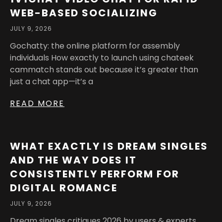
WEB-BASED SOCIALIZING
JULY 9, 2026
Gochatty: the online platform for assembly
individuals How exactly to launch using chateek
cammatch stands out because it’s greater than
just a chat app—it’s a
READ MORE
WHAT EXACTLY IS DREAM SINGLES
AND THE WAY DOES IT
CONSISTENTLY PERFORM FOR
DIGITAL ROMANCE
JULY 9, 2026
Dream singles critiques 2026 by users & experts