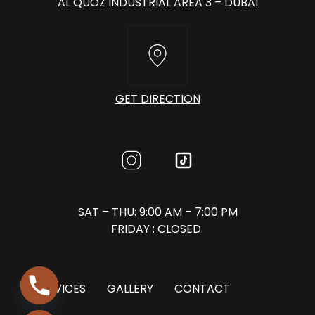
AL QUOZ INDUSTRIAL AREA 3 – DUBAI
GET DIRECTION
SAT – THU: 9:00 AM – 7:00 PM
FRIDAY : CLOSED
SERVICES
GALLERY
CONTACT