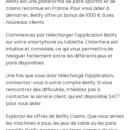
Betify est une plateforme de paris sportifs et de
casino reconnue en France. Pour vous aider à
démarrer, Betify offre un bonus de 1000 € à ses
nouveaux clients.
Commencez par télécharger l’application Betify
sur votre smartphone ou tablette. L’interface est
intuitive et conviviale, ce qui vous permettra de
naviguer facilement entre les différents jeux et
paris disponibles.
Une fois que vous avez téléchargé l’application,
connectez-vous à votre compte Betify. Si vous
rencontrez des difficultés, n’hésitez pas à
contacter le service client, qui est disponible 24/7
pour vous aider.
Explorez les offres de Betify Casino. Que vous aimiez
les machines à sous, les jeux de table ou les paris