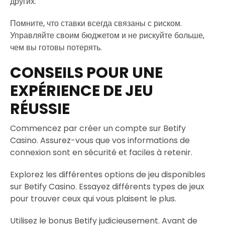
других.
Помните, что ставки всегда связаны с риском.
Управляйте своим бюджетом и не рискуйте больше,
чем вы готовы потерять.
CONSEILS POUR UNE
EXPÉRIENCE DE JEU
RÉUSSIE
Commencez par créer un compte sur Betify
Casino. Assurez-vous que vos informations de
connexion sont en sécurité et faciles à retenir.
Explorez les différentes options de jeu disponibles
sur Betify Casino. Essayez différents types de jeux
pour trouver ceux qui vous plaisent le plus.
Utilisez le bonus Betify judicieusement. Avant de