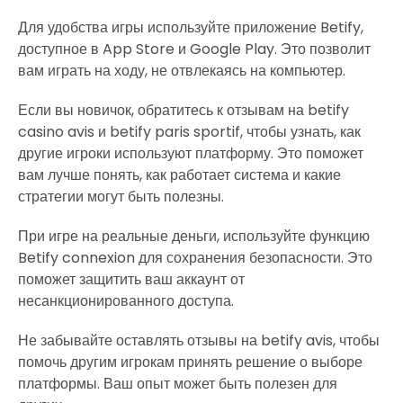
Для удобства игры используйте приложение Betify,
доступное в App Store и Google Play. Это позволит
вам играть на ходу, не отвлекаясь на компьютер.
Если вы новичок, обратитесь к отзывам на betify
casino avis и betify paris sportif, чтобы узнать, как
другие игроки используют платформу. Это поможет
вам лучше понять, как работает система и какие
стратегии могут быть полезны.
При игре на реальные деньги, используйте функцию
Betify connexion для сохранения безопасности. Это
поможет защитить ваш аккаунт от
несанкционированного доступа.
Не забывайте оставлять отзывы на betify avis, чтобы
помочь другим игрокам принять решение о выборе
платформы. Ваш опыт может быть полезен для