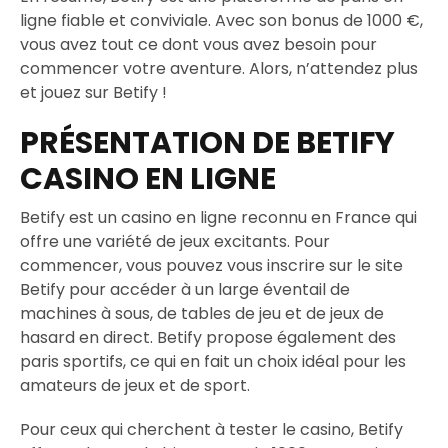
ligne fiable et conviviale. Avec son bonus de 1000 €,
vous avez tout ce dont vous avez besoin pour
commencer votre aventure. Alors, n’attendez plus
et jouez sur Betify !
PRÉSENTATION DE BETIFY
CASINO EN LIGNE
Betify est un casino en ligne reconnu en France qui
offre une variété de jeux excitants. Pour
commencer, vous pouvez vous inscrire sur le site
Betify pour accéder à un large éventail de
machines à sous, de tables de jeu et de jeux de
hasard en direct. Betify propose également des
paris sportifs, ce qui en fait un choix idéal pour les
amateurs de jeux et de sport.
Pour ceux qui cherchent à tester le casino, Betify