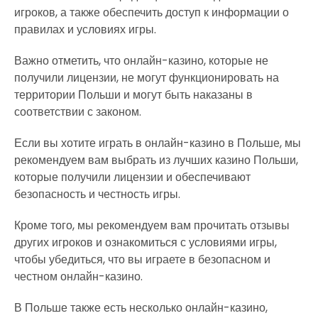
игроков, а также обеспечить доступ к информации о
правилах и условиях игры.
Важно отметить, что онлайн-казино, которые не
получили лицензии, не могут функционировать на
территории Польши и могут быть наказаны в
соответствии с законом.
Если вы хотите играть в онлайн-казино в Польше, мы
рекомендуем вам выбрать из лучших казино Польши,
которые получили лицензии и обеспечивают
безопасность и честность игры.
Кроме того, мы рекомендуем вам прочитать отзывы
других игроков и ознакомиться с условиями игры,
чтобы убедиться, что вы играете в безопасном и
честном онлайн-казино.
В Польше также есть несколько онлайн-казино,