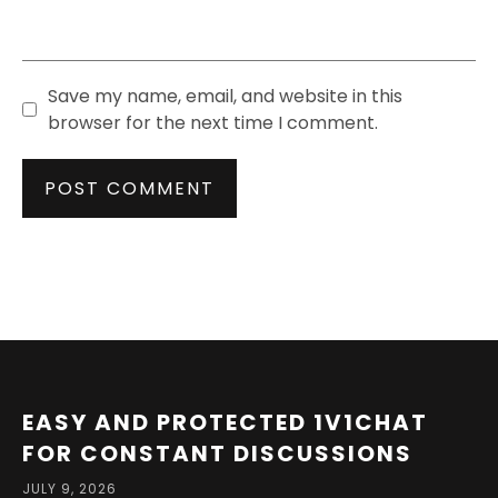
Save my name, email, and website in this
browser for the next time I comment.
EASY AND PROTECTED 1V1CHAT
FOR CONSTANT DISCUSSIONS
JULY 9, 2026