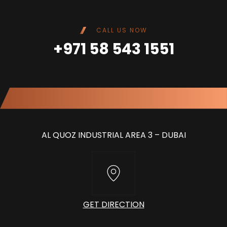
CALL US NOW
+971 58 543 1551
AL QUOZ INDUSTRIAL AREA 3 – DUBAI
GET DIRECTION