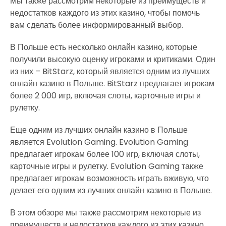
Мы также рассмотрим некоторые из преимуществ и
недостатков каждого из этих казино, чтобы помочь
вам сделать более информированный выбор.
В Польше есть несколько онлайн казино, которые
получили высокую оценку игроками и критиками. Один
из них – BitStarz, который является одним из лучших
онлайн казино в Польше. BitStarz предлагает игрокам
более 2 000 игр, включая слоты, карточные игры и
рулетку.
Еще одним из лучших онлайн казино в Польше
является Evolution Gaming. Evolution Gaming
предлагает игрокам более 100 игр, включая слоты,
карточные игры и рулетку. Evolution Gaming также
предлагает игрокам возможность играть вживую, что
делает его одним из лучших онлайн казино в Польше.
В этом обзоре мы также рассмотрим некоторые из
преимуществ и недостатков каждого из этих казино,