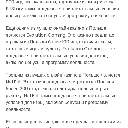
000 игр, включая слоты, карточные игры и рулетку.
BitStarz также предлагает привлекательные условия
для игры, включая бонусы и программу лояльности.
Еще одним из лучших онлайн казино в Польше
является Evolution Gaming. Это казино предлагает
игрокам из Польши более 100 игр, включая слоты,
карточные игры и рулетку. Evolution Gaming также
предлагает привлекательные условия для игры,
включая бонусы и программу лояльности.
Третьим из лучших онлайн казино в Польше является
NetEnt. Это казино предлагает игрокам из Польши
более 200 игр, включая слоты, карточные игры и
рулетку. NetEnt также предлагает привлекательные
условия для игры, включая бонусы и программу
лояльности.
Если вы ищете казино, которое предлагает игрокам из