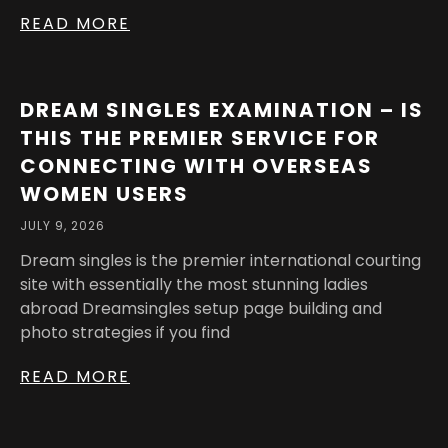
READ MORE
DREAM SINGLES EXAMINATION – IS
THIS THE PREMIER SERVICE FOR
CONNECTING WITH OVERSEAS
WOMEN USERS
JULY 9, 2026
Dream singles is the premier international courting
site with essentially the most stunning ladies
abroad Dreamsingles setup page building and
photo strategies if you find
READ MORE