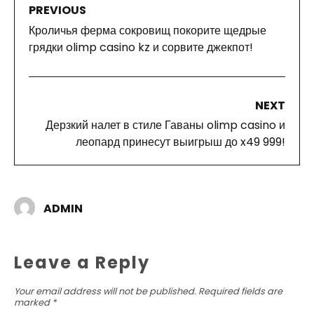
PREVIOUS
Кроличья ферма сокровищ покорите щедрые
грядки olimp casino kz и сорвите джекпот!
NEXT
Дерзкий налет в стиле Гаваны olimp casino и
леопард принесут выигрыш до x49 999!
ADMIN
Leave a Reply
Your email address will not be published.
Required fields are
marked
*