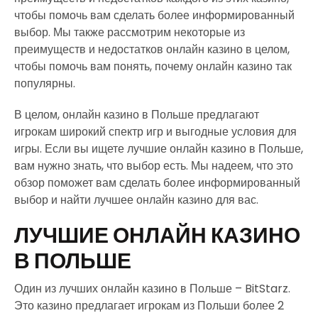
чтобы помочь вам сделать более информированный
выбор. Мы также рассмотрим некоторые из
преимуществ и недостатков онлайн казино в целом,
чтобы помочь вам понять, почему онлайн казино так
популярны.
В целом, онлайн казино в Польше предлагают
игрокам широкий спектр игр и выгодные условия для
игры. Если вы ищете лучшие онлайн казино в Польше,
вам нужно знать, что выбор есть. Мы надеем, что это
обзор поможет вам сделать более информированный
выбор и найти лучшее онлайн казино для вас.
ЛУЧШИЕ ОНЛАЙН КАЗИНО
В ПОЛЬШЕ
Один из лучших онлайн казино в Польше – BitStarz.
Это казино предлагает игрокам из Польши более 2