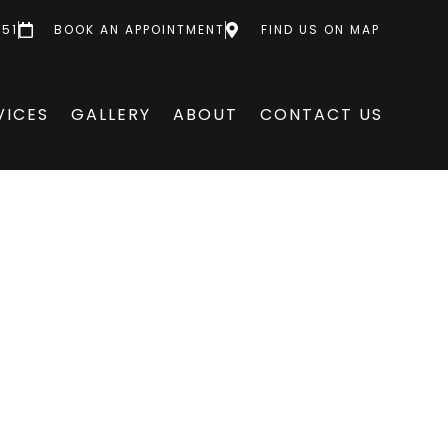
551
BOOK AN APPOINTMENT
FIND US ON MAP
VICES
GALLERY
ABOUT
CONTACT US