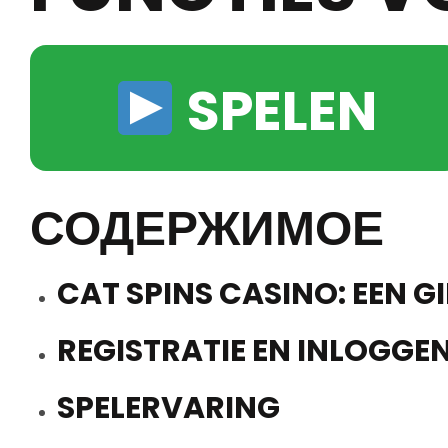
SPELEN
СОДЕРЖИМОЕ
CAT SPINS CASINO: EEN G
REGISTRATIE EN INLOGGE
SPELERVARING