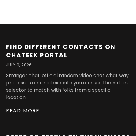
FIND DIFFERENT CONTACTS ON
CHATEEK PORTAL
JULY 9, 2026
Stranger chat: official random video chat what way
processes chatrad execute you can use the nation
selector to match with folks from a specific
location.
READ MORE