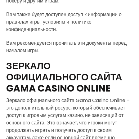
покеру и другим играм.
Вам также будет доступен доступ к информации о
правилах игры, условиям и политике
конфиденциальности.
Вам рекомендуется прочитать эти документы перед
началом игры.
ЗЕРКАЛО
ОФИЦИАЛЬНОГО САЙТА
GAMA CASINO ONLINE
Зеркало официального сайта Gama Casino Online –
это дополнительный ресурс, который обеспечивает
доступ к игровым услугам казино, не зависящий от
основного сайта. Это означает, что игроки могут
продолжать играть и получать доступ к своим
аккаунтам, даже если основной сайт временно