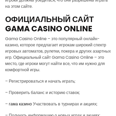
игроки должны убедиться, что они разрешены играть
на этом сайте.
ОФИЦИАЛЬНЫЙ САЙТ
GAMA CASINO ONLINE
Gama Casino Online – это популярный онлайн-
казино, которое предлагает игрокам широкий спектр
игровых автоматов, рулетки, покера и других азартных
игр. Официальный сайт Gama Casino Online – это
место, где игроки могут найти все, что им нужно для
комфортной игры.
– Регистрироваться и начать играть;
– Проверить баланс и историю ставок;
–
гама казино
Участвовать в турнирах и акциях;
– Получать информацию о новых играх и акциях;