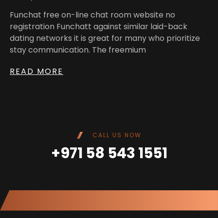
Funchat free on-line chat room website no
registration Funchatt against similar laid-back
dating networks it is great for many who prioritize
stay communication. The freemium
READ MORE
CALL US NOW
+971 58 543 1551