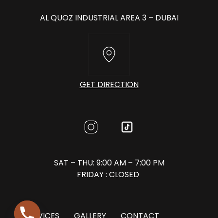
AL QUOZ INDUSTRIAL AREA 3 – DUBAI
GET DIRECTION
SAT – THU: 9:00 AM – 7:00 PM
FRIDAY : CLOSED
SERVICES
GALLERY
CONTACT