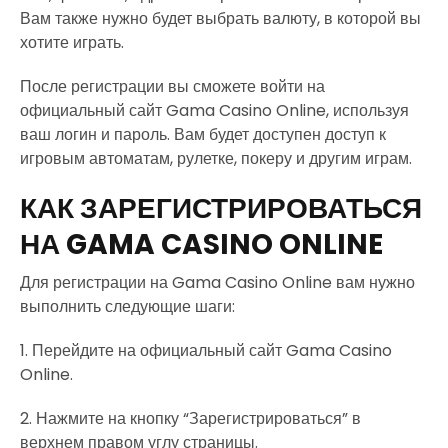
Вам также нужно будет выбрать валюту, в которой вы
хотите играть.
После регистрации вы сможете войти на
официальный сайт Gama Casino Online, используя
ваш логин и пароль. Вам будет доступен доступ к
игровым автоматам, рулетке, покеру и другим играм.
КАК ЗАРЕГИСТРИРОВАТЬСЯ
НА GAMA CASINO ONLINE
Для регистрации на Gama Casino Online вам нужно
выполнить следующие шаги:
1. Перейдите на официальный сайт Gama Casino
Online.
2. Нажмите на кнопку “Зарегистрироваться” в
верхнем правом углу страницы.