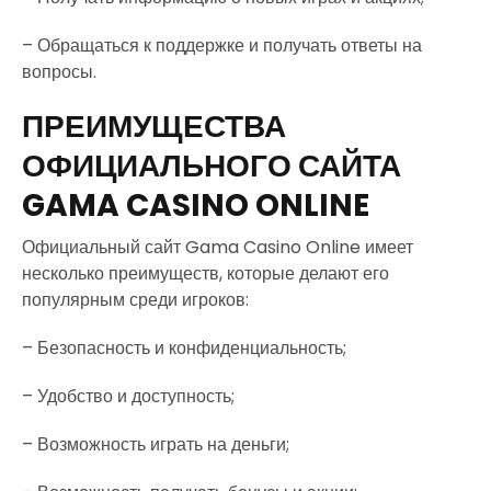
– Обращаться к поддержке и получать ответы на
вопросы.
ПРЕИМУЩЕСТВА
ОФИЦИАЛЬНОГО САЙТА
GAMA CASINO ONLINE
Официальный сайт Gama Casino Online имеет
несколько преимуществ, которые делают его
популярным среди игроков:
– Безопасность и конфиденциальность;
– Удобство и доступность;
– Возможность играть на деньги;