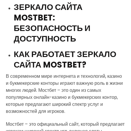
ЗЕРКАЛО САЙТА
MOSTBET:
БЕЗОПАСНОСТЬ И
ДОСТУПНОСТЬ
КАК РАБОТАЕТ ЗЕРКАЛО
САЙТА MOSTBET?
В современном мире интернета и технологий, казино
и букмекерские конторы играют важную роль в жизни
многих людей. Мостбет – это один из самых
популярных онлайн-казино и букмекерских контор,
которые предлагают широкий спектр услуг и
возможностей для игроков.
Мостбет – это официальный сайт, который предлагает