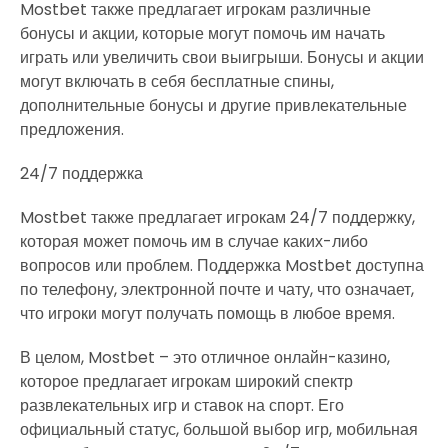
Mostbet также предлагает игрокам различные
бонусы и акции, которые могут помочь им начать
играть или увеличить свои выигрыши. Бонусы и акции
могут включать в себя бесплатные спины,
дополнительные бонусы и другие привлекательные
предложения.
24/7 поддержка
Mostbet также предлагает игрокам 24/7 поддержку,
которая может помочь им в случае каких-либо
вопросов или проблем. Поддержка Mostbet доступна
по телефону, электронной почте и чату, что означает,
что игроки могут получать помощь в любое время.
В целом, Mostbet – это отличное онлайн-казино,
которое предлагает игрокам широкий спектр
развлекательных игр и ставок на спорт. Его
официальный статус, большой выбор игр, мобильная