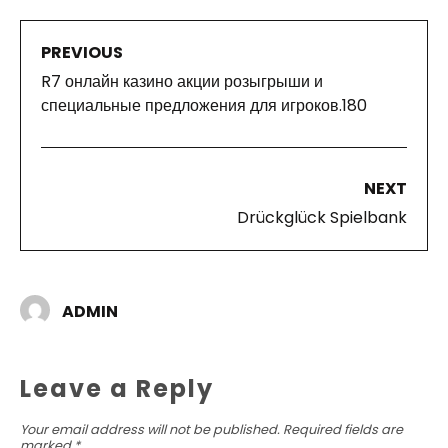
PREVIOUS
R7 онлайн казино акции розыгрыши и
специальные предложения для игроков.180
NEXT
Drückglück Spielbank
ADMIN
Leave a Reply
Your email address will not be published.
Required fields are
marked
*