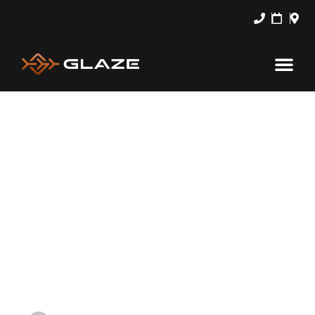
CONTACT US
BLOG
КАЗИНО И СТАВКИ В
БК ЗЕРКАЛО САЙТА
MOSTBET.1046 (2)