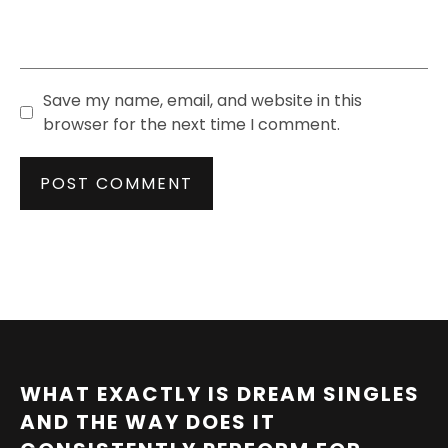
Save my name, email, and website in this
browser for the next time I comment.
WHAT EXACTLY IS DREAM SINGLES
AND THE WAY DOES IT