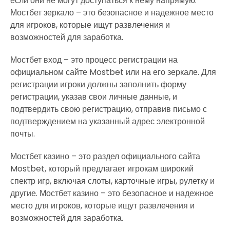
если они не могут доступаться к нему напрямую.
Мостбет зеркало – это безопасное и надежное место
для игроков, которые ищут развлечения и
возможностей для заработка.
Мостбет вход – это процесс регистрации на
официальном сайте Mostbet или на его зеркале. Для
регистрации игроки должны заполнить форму
регистрации, указав свои личные данные, и
подтвердить свою регистрацию, отправив письмо с
подтверждением на указанный адрес электронной
почты.
Мостбет казино – это раздел официального сайта
Mostbet, который предлагает игрокам широкий
спектр игр, включая слоты, карточные игры, рулетку и
другие. Мостбет казино – это безопасное и надежное
место для игроков, которые ищут развлечения и
возможностей для заработка.