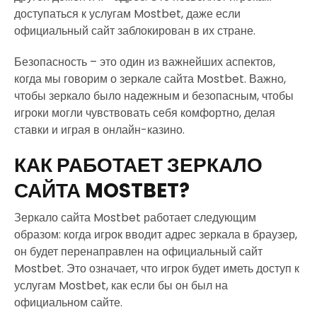
доступаться к услугам Mostbet, даже если
официальный сайт заблокирован в их стране.
Безопасность – это один из важнейших аспектов,
когда мы говорим о зеркале сайта Mostbet. Важно,
чтобы зеркало было надежным и безопасным, чтобы
игроки могли чувствовать себя комфортно, делая
ставки и играя в онлайн-казино.
КАК РАБОТАЕТ ЗЕРКАЛО
САЙТА MOSTBET?
Зеркало сайта Mostbet работает следующим
образом: когда игрок вводит адрес зеркала в браузер,
он будет перенаправлен на официальный сайт
Mostbet. Это означает, что игрок будет иметь доступ к
услугам Mostbet, как если бы он был на
официальном сайте.