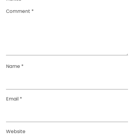
Comment
*
Name
*
Email
*
Website