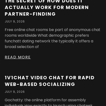
THE SECRET OF HOW DOES IT
ACTUALLY WORK FOR MODERN
PARTNER-FINDING
JULY 9, 2026
Free online chat rooms be part of anonymous chat
rooms worldwide What demographic prefers
funchatt dating network the typically it offers a
broad selection of
READ MORE
1V1CHAT VIDEO CHAT FOR RAPID
WEB-BASED SOCIALIZING
JULY 9, 2026
Gochatty: the online platform for assembly
individuals How exactly to launch using chateek