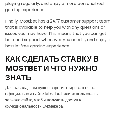
playing regularly, and enjoy a more personalized
gaming experience.
Finally, Mostbet has a 24/7 customer support team
that is available to help you with any questions or
issues you may have. This means that you can get
help and support whenever you need it, and enjoy a
hassle-free gaming experience.
КАК СДЕЛАТЬ СТАВКУ В
MOSTBET И ЧТО НУЖНО
ЗНАТЬ
Для начала, вам нужно зарегистрироваться на
официальном сайте Mostbet или использовать
зеркало сайта, чтобы получить доступ к
функциональности букмекера.