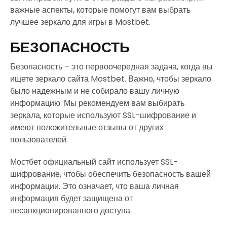
важные аспекты, которые помогут вам выбрать
лучшее зеркало для игры в Mostbet.
БЕЗОПАСНОСТЬ
Безопасность – это первоочередная задача, когда вы
ищете зеркало сайта Mostbet. Важно, чтобы зеркало
было надежным и не собирало вашу личную
информацию. Мы рекомендуем вам выбирать
зеркала, которые используют SSL-шифрование и
имеют положительные отзывы от других
пользователей.
Мостбет официальный сайт использует SSL-
шифрование, чтобы обеспечить безопасность вашей
информации. Это означает, что ваша личная
информация будет защищена от
несанкционированного доступа.