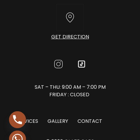
GET DIRECTION
SAT – THU: 9:00 AM – 7:00 PM
FRIDAY : CLOSED
SERVICES
GALLERY
CONTACT