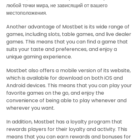
любой точки мира, не зависящий от вашего
местоположения.
Another advantage of Mostbet is its wide range of
games, including slots, table games, and live dealer
games. This means that you can find a game that
suits your taste and preferences, and enjoy a
unique gaming experience.
Mostbet also offers a mobile version of its website,
which is available for download on both iOS and
Android devices. This means that you can play your
favorite games on the go, and enjoy the
convenience of being able to play whenever and
wherever you want.
In addition, Mostbet has a loyalty program that
rewards players for their loyalty and activity. This
means that you can earn rewards and bonuses for