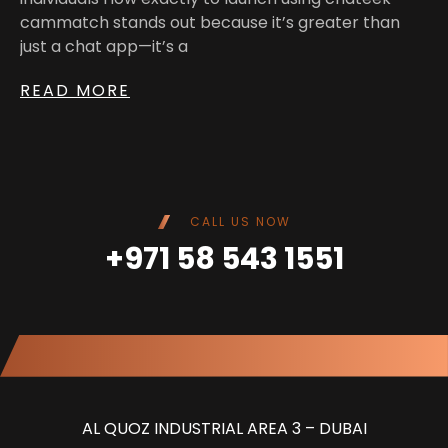
cammatch stands out because it’s greater than
just a chat app—it’s a
READ MORE
CALL US NOW
+971 58 543 1551
AL QUOZ INDUSTRIAL AREA 3 – DUBAI