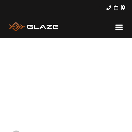
CONTACT US
BLOG
КАЗИНО И СТАВКИ В
БК ЗЕРКАЛО САЙТА
MOSTBET.3830