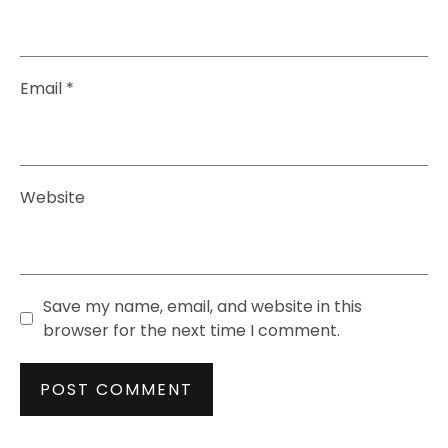
Email
*
Website
Save my name, email, and website in this
browser for the next time I comment.