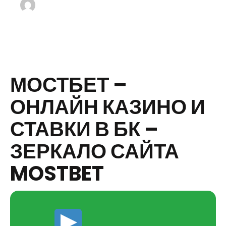
admin
NOVEMBER 20, 2025
NO COMMENTS
МОСТБЕТ –
ОНЛАЙН КАЗИНО И
СТАВКИ В БК –
ЗЕРКАЛО САЙТА
MOSTBET