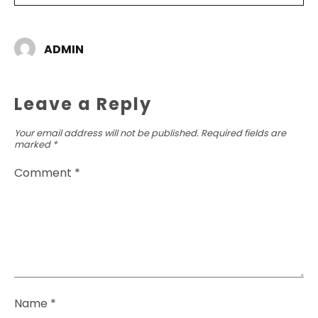
ADMIN
Leave a Reply
Your email address will not be published.
Required fields are
marked
*
Comment
*
Name
*