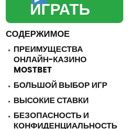
ИГРАТЬ
СОДЕРЖИМОЕ
ПРЕИМУЩЕСТВА
ОНЛАЙН-КАЗИНО
MOSTBET
БОЛЬШОЙ ВЫБОР ИГР
ВЫСОКИЕ СТАВКИ
БЕЗОПАСНОСТЬ И
КОНФИДЕНЦИАЛЬНОСТЬ