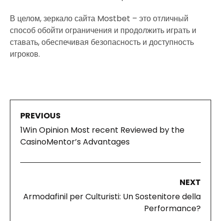
В целом, зеркало сайта Mostbet – это отличный
способ обойти ограничения и продолжить играть и
ставать, обеспечивая безопасность и доступность
игроков.
PREVIOUS
1Win Opinion Most recent Reviewed by the
CasinoMentor’s Advantages
NEXT
Armodafinil per Culturisti: Un Sostenitore della
Performance?