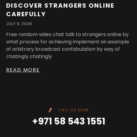
DISCOVER STRANGERS ONLINE
CAREFULLY
JULY 9, 2026
Free random video chat talk to strangers online by
what process for achieving implement an example
of arbitrary broadcast confabulation by way of
chatingly chatingly
READ MORE
CALL US NOW
+971 58 543 1551