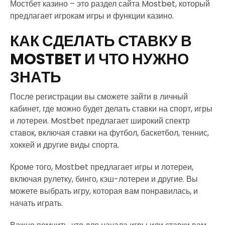
Мостбет казино – это раздел сайта Mostbet, который
предлагает игрокам игры и функции казино.
КАК СДЕЛАТЬ СТАВКУ В
MOSTBET И ЧТО НУЖНО
ЗНАТЬ
После регистрации вы сможете зайти в личный
кабинет, где можно будет делать ставки на спорт, игры
и лотереи. Mostbet предлагает широкий спектр
ставок, включая ставки на футбол, баскетбол, теннис,
хоккей и другие виды спорта.
Кроме того, Mostbet предлагает игры и лотереи,
включая рулетку, бинго, кэш-лотереи и другие. Вы
можете выбрать игру, которая вам понравилась, и
начать играть.