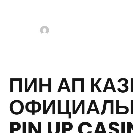
– ВХОД ЗЕР
admin
OCTOBER 23, 2025
NO COMMENT
ПИН АП КА
ОФИЦИАЛЬН
PIN UP CAS