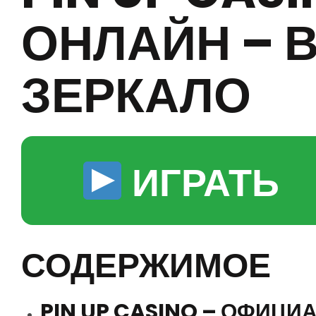
ОНЛАЙН – В
ЗЕРКАЛО
ИГРАТЬ
СОДЕРЖИМОЕ
PIN UP CASINO – ОФИЦИ