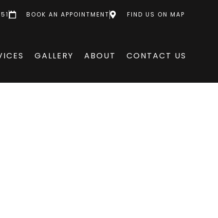
551
BOOK AN APPOINTMENT
FIND US ON MAP
VICES
GALLERY
ABOUT
CONTACT US