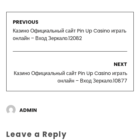
PREVIOUS
Казино Официальный сайт Pin Up Casino играть
онлайн – Вход Зеркало.12082
NEXT
Казино Официальный сайт Pin Up Casino играть
онлайн – Вход Зеркало.10877
ADMIN
Leave a Reply