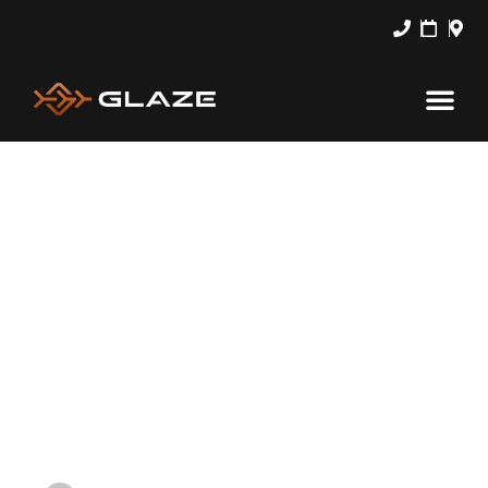
CONTACT US
BLOG
КАЗИНО –
ОФИЦИАЛЬНЫЙ
САЙТ PIN UP CASINO
ВХОДИ И ИГРАЙ.331