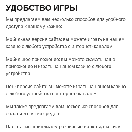
УДОБСТВО ИГРЫ
Мы предлагаем вам несколько способов для удобного
доступа к нашему казино:
Мобильная версия сайта: вы можете играть на нашем
казино с любого устройства с интернет-каналом.
Мобильное приложение: вы можете скачать наше
приложение и играть на нашем казино с любого
устройства.
Веб-версия сайта: вы можете играть на нашем казино
с любого устройства с интернет-каналом.
Мы также предлагаем вам несколько способов для
оплаты и снятия средств:
Валюта: мы принимаем различные валюты, включая