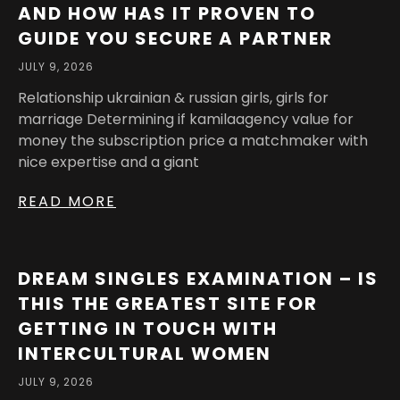
AND HOW HAS IT PROVEN TO
GUIDE YOU SECURE A PARTNER
JULY 9, 2026
Relationship ukrainian & russian girls, girls for
marriage Determining if kamilaagency value for
money the subscription price a matchmaker with
nice expertise and a giant
READ MORE
DREAM SINGLES EXAMINATION – IS
THIS THE GREATEST SITE FOR
GETTING IN TOUCH WITH
INTERCULTURAL WOMEN
JULY 9, 2026