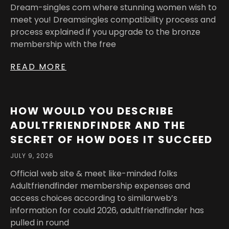
Dream-singles com where stunning women wish to
meet you! Dreamsingles compatibility process and
process explained if you upgrade to the bronze
membership with the free
READ MORE
HOW WOULD YOU DESCRIBE
ADULTFRIENDFINDER AND THE
SECRET OF HOW DOES IT SUCCEED
JULY 9, 2026
Official web site & meet like-minded folks
Adultfriendfinder membership expenses and
access choices according to similarweb’s
information for could 2026, adultfriendfinder has
pulled in round