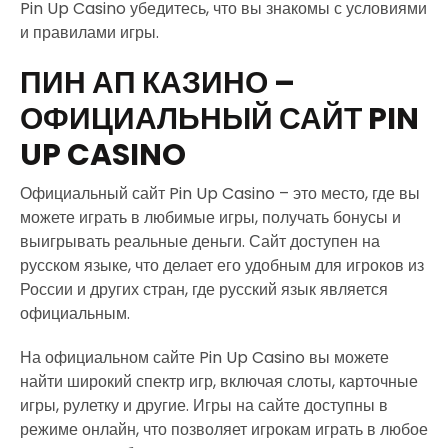
Pin Up Casino убедитесь, что вы знакомы с условиями
и правилами игры.
ПИН АП КАЗИНО –
ОФИЦИАЛЬНЫЙ САЙТ PIN
UP CASINO
Официальный сайт Pin Up Casino – это место, где вы
можете играть в любимые игры, получать бонусы и
выигрывать реальные деньги. Сайт доступен на
русском языке, что делает его удобным для игроков из
России и других стран, где русский язык является
официальным.
На официальном сайте Pin Up Casino вы можете
найти широкий спектр игр, включая слоты, карточные
игры, рулетку и другие. Игры на сайте доступны в
режиме онлайн, что позволяет игрокам играть в любое