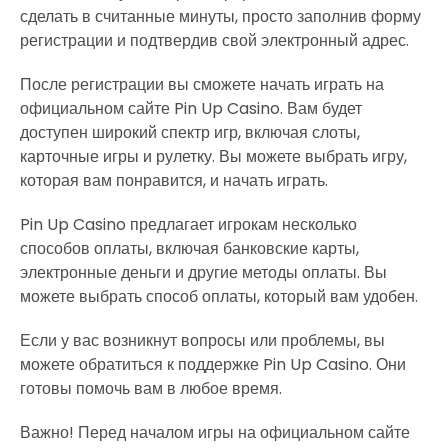
сделать в считанные минуты, просто заполнив форму
регистрации и подтвердив свой электронный адрес.
После регистрации вы сможете начать играть на
официальном сайте Pin Up Casino. Вам будет
доступен широкий спектр игр, включая слоты,
карточные игры и рулетку. Вы можете выбрать игру,
которая вам понравится, и начать играть.
Pin Up Casino предлагает игрокам несколько
способов оплаты, включая банковские карты,
электронные деньги и другие методы оплаты. Вы
можете выбрать способ оплаты, который вам удобен.
Если у вас возникнут вопросы или проблемы, вы
можете обратиться к поддержке Pin Up Casino. Они
готовы помочь вам в любое время.
Важно! Перед началом игры на официальном сайте