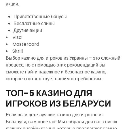
акции.
Приветственные бонусы
Бесплатные спины
Другие акции
Visa
Mastercard
Skrill
Выбор казино для игроков из Украины – это сложный
процесс, но с помощью этих рекомендаций вы
сможете найти надежное и безопасное казино,
которое соответствует вашим потребностям.
ТОП-5 КАЗИНО ДЛЯ
ИГРОКОВ ИЗ БЕЛАРУСИ
Если вы ищете лучшие казино для игроков из
Беларуси, вам повезло! Мы собрали для вас список
лучших онлайн-казино, которые предлагают самые