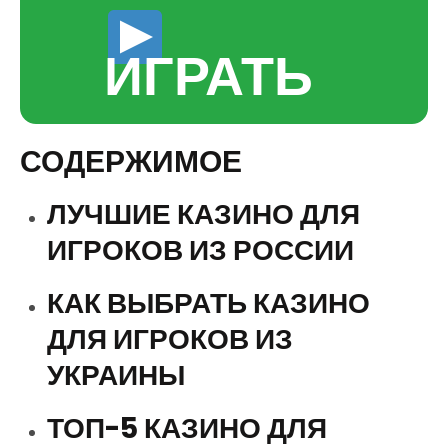
ИГРАТЬ
СОДЕРЖИМОЕ
ЛУЧШИЕ КАЗИНО ДЛЯ
ИГРОКОВ ИЗ РОССИИ
КАК ВЫБРАТЬ КАЗИНО
ДЛЯ ИГРОКОВ ИЗ
УКРАИНЫ
ТОП-5 КАЗИНО ДЛЯ