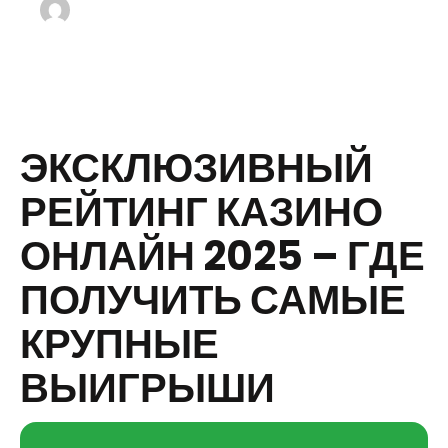
admin
DECEMBER 26, 2025
NO COMMENTS
ЭКСКЛЮЗИВНЫЙ
РЕЙТИНГ КАЗИНО
ОНЛАЙН 2025 – ГДЕ
ПОЛУЧИТЬ САМЫЕ
КРУПНЫЕ
ВЫИГРЫШИ