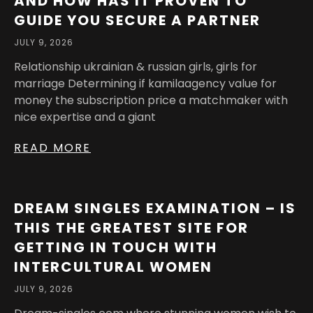
AND HOW HAS IT PROVEN TO
GUIDE YOU SECURE A PARTNER
JULY 9, 2026
Relationship ukrainian & russian girls, girls for
marriage Determining if kamilaagency value for
money the subscription price a matchmaker with
nice expertise and a giant
READ MORE
DREAM SINGLES EXAMINATION – IS
THIS THE GREATEST SITE FOR
GETTING IN TOUCH WITH
INTERCULTURAL WOMEN
JULY 9, 2026