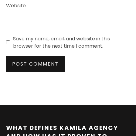
Website
Save my name, email, and website in this
browser for the next time I comment.
WHAT DEFINES KAMILA AGENCY