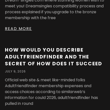
Dream-singles com where stunning women wish to
meet you! Dreamsingles compatibility process and
process explained if you upgrade to the bronze
membership with the free
READ MORE
HOW WOULD YOU DESCRIBE
ADULTFRIENDFINDER AND THE
SECRET OF HOW DOES IT SUCCEED
JULY 9, 2026
Official web site & meet like-minded folks
Adultfriendfinder membership expenses and
access choices according to similarweb’s
information for could 2026, adultfriendfinder has
pulled in round