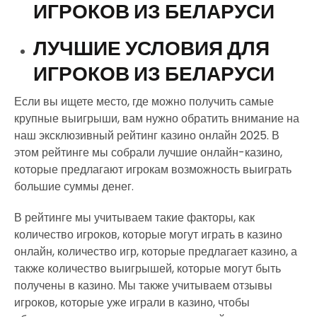
ИГРОКОВ ИЗ БЕЛАРУСИ
ЛУЧШИЕ УСЛОВИЯ ДЛЯ
ИГРОКОВ ИЗ БЕЛАРУСИ
Если вы ищете место, где можно получить самые
крупные выигрыши, вам нужно обратить внимание на
наш эксклюзивный рейтинг казино онлайн 2025. В
этом рейтинге мы собрали лучшие онлайн-казино,
которые предлагают игрокам возможность выиграть
большие суммы денег.
В рейтинге мы учитываем такие факторы, как
количество игроков, которые могут играть в казино
онлайн, количество игр, которые предлагает казино, а
также количество выигрышей, которые могут быть
получены в казино. Мы также учитываем отзывы
игроков, которые уже играли в казино, чтобы