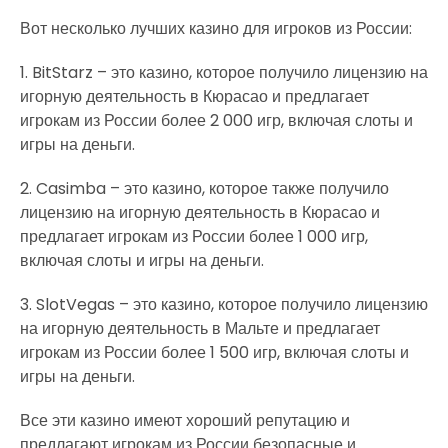
Вот несколько лучших казино для игроков из России:
1. BitStarz – это казино, которое получило лицензию на
игорную деятельность в Кюрасао и предлагает
игрокам из России более 2 000 игр, включая слоты и
игры на деньги.
2. Casimba – это казино, которое также получило
лицензию на игорную деятельность в Кюрасао и
предлагает игрокам из России более 1 000 игр,
включая слоты и игры на деньги.
3. SlotVegas – это казино, которое получило лицензию
на игорную деятельность в Мальте и предлагает
игрокам из России более 1 500 игр, включая слоты и
игры на деньги.
Все эти казино имеют хороший репутацию и
предлагают игрокам из России безопасные и