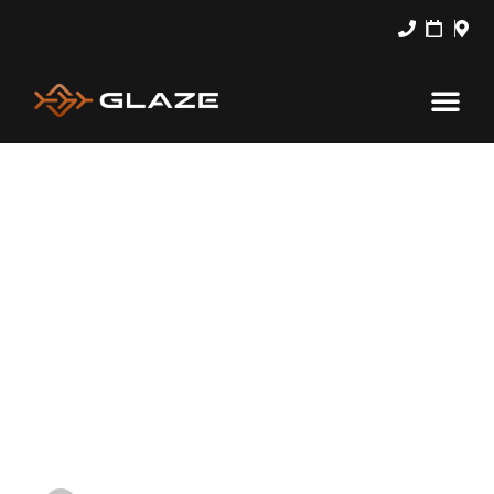
CONTACT US
BLOG
КАЗИНО ОНЛАЙН
2025 ПОЛУЧИТЕ
НЕЗАБЫВАЕМЫЕ
ВПЕЧАТЛЕНИЯ.4721
(2)