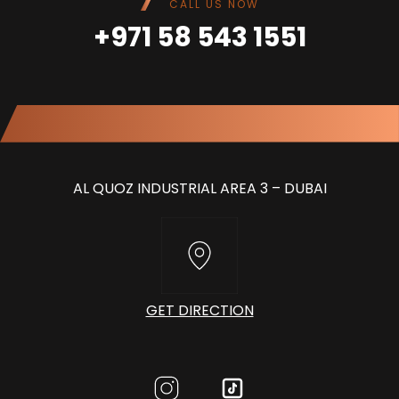
CALL US NOW
+971 58 543 1551
AL QUOZ INDUSTRIAL AREA 3 – DUBAI
GET DIRECTION