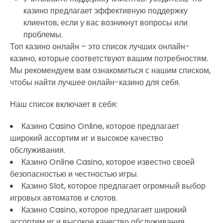
казино предлагает эффективную поддержку
клиентов, если у вас возникнут вопросы или
проблемы.
Топ казино онлайн – это список лучших онлайн-
казино, которые соответствуют вашим потребностям.
Мы рекомендуем вам ознакомиться с нашим списком,
чтобы найти лучшее онлайн-казино для себя.
Наш список включает в себя:
Казино Casino Online, которое предлагает
широкий ассортим иг и высокое качество
обслуживания.
Казино Online Casino, которое известно своей
безопасностью и честностью игры.
Казино Slot, которое предлагает огромный выбор
игровых автоматов и слотов.
Казино Casino, которое предлагает широкий
ассортим иг и высокое качество обслуживания.