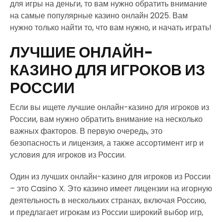
для игры на деньги, то вам нужно обратить внимание
на самые популярные казино онлайн 2025. Вам
нужно только найти то, что вам нужно, и начать играть!
ЛУЧШИЕ ОНЛАЙН-
КАЗИНО ДЛЯ ИГРОКОВ ИЗ
РОССИИ
Если вы ищете лучшие онлайн-казино для игроков из
России, вам нужно обратить внимание на несколько
важных факторов. В первую очередь, это
безопасность и лицензия, а также ассортимент игр и
условия для игроков из России.
Один из лучших онлайн-казино для игроков из России
– это Casino X. Это казино имеет лицензии на игорную
деятельность в нескольких странах, включая Россию,
и предлагает игрокам из России широкий выбор игр,