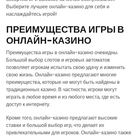
Выберите лучшее онлайн-казино для себя и
наслаждайтесь игрой!
ПРЕИМУЩЕСТВА ИГРЫ В
ОНЛАЙН-КАЗИНО
Преимущества игры в онлайн-казино очевидны.
Большой выбор слотов и игровых автоматов
позволяет игрокам испытать свою удачу и изменить
свою жизнь. Онлайн-казино предлагают многие
преимущества, которые не могут быть найдены в
традиционных казино. В частности, игроки могут
играть в любое время и из любого места, где есть
доступ к интернету.
Кроме того, онлайн-казино предлагают высокие
ставки и большой выбор игр, что делает их
привлекательными для игроков. Онлайн-казино также