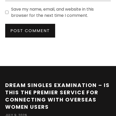
Save my name, email, and website in this
browser for the next time I comment.
DREAM SINGLES EXAMINATION – IS
THIS THE PREMIER SERVICE FOR
CONNECTING WITH OVERSEAS
WOMEN USERS
JULY 9, 2026