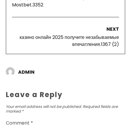
Mostbet.3352
NEXT
казино онлайн 2025 получите незабываемые
впечатления.1367 (2)
ADMIN
Leave a Reply
Your email address will not be published.
Required fields are
marked
*
Comment
*