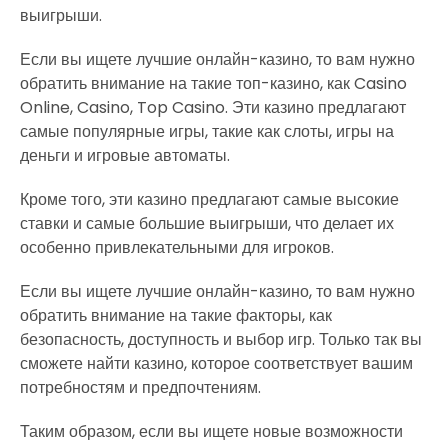
выигрыши.
Если вы ищете лучшие онлайн-казино, то вам нужно
обратить внимание на такие топ-казино, как Casino
Online, Casino, Top Casino. Эти казино предлагают
самые популярные игры, такие как слоты, игры на
деньги и игровые автоматы.
Кроме того, эти казино предлагают самые высокие
ставки и самые большие выигрыши, что делает их
особенно привлекательными для игроков.
Если вы ищете лучшие онлайн-казино, то вам нужно
обратить внимание на такие факторы, как
безопасность, доступность и выбор игр. Только так вы
сможете найти казино, которое соответствует вашим
потребностям и предпочтениям.
Таким образом, если вы ищете новые возможности