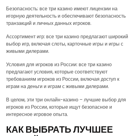
Безопасность: все три казино имеют лицензии на
игорную деятельность и обеспечивают безопасность
транзакций и личных данных игроков.
Ассортимент игр: все три казино предлагают широкий
выбор игр, включая слоты, карточные игры и игры с
живыми дилерами.
Условия для игроков из России: все три казино
предлагают условия, которые соответствуют
требованиям игроков из России, включая доступ к
играм на деньги и играм с живыми дилерами.
В целом, эти три онлайн-казино – лучшие выбор для
игроков из России, которые ищут безопасное и
интересное игровое опыта.
КАК ВЫБРАТЬ ЛУЧШЕЕ