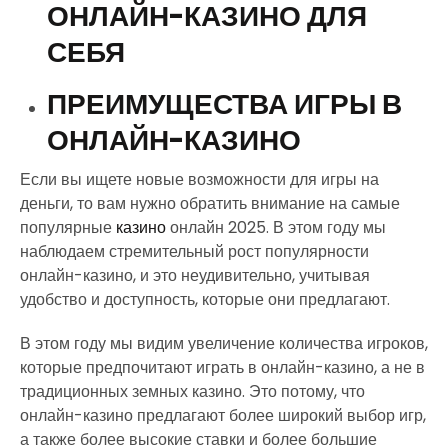
ОНЛАЙН-КАЗИНО ДЛЯ
СЕБЯ
ПРЕИМУЩЕСТВА ИГРЫ В
ОНЛАЙН-КАЗИНО
Если вы ищете новые возможности для игры на
деньги, то вам нужно обратить внимание на самые
популярные
казино
онлайн 2025. В этом году мы
наблюдаем стремительный рост популярности
онлайн-казино, и это неудивительно, учитывая
удобство и доступность, которые они предлагают.
В этом году мы видим увеличение количества игроков,
которые предпочитают играть в онлайн-казино, а не в
традиционных земных казино. Это потому, что
онлайн-казино предлагают более широкий выбор игр,
а также более высокие ставки и более большие