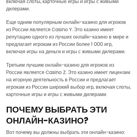
включая слоты, карточные игры и игры с живыми
дилерами.
Еще одним популярным онлайн-казино для игроков
из России является Casino Y. Это казино имеет
репутацию одного из лучших онлайн-казино в мире и
предлагает игрокам из России более 1 000 игр,
включая игры на деньги и игры с живыми дилерами.
Третьим лучшим онлайн-казино для игроков из
России является Casino Z. Это казино имеет лицензии
на игорную деятельность в России и предлагает
игрокам из России широкий выбор игр, включая слоты,
карточные игры и игры с живыми дилерами.
ПОЧЕМУ ВЫБРАТЬ ЭТИ
ОНЛАЙН-КАЗИНО?
Вот почему вы должны выбрать эти онлайн-казино: