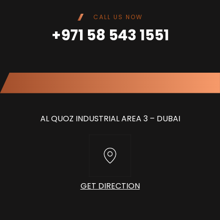
CALL US NOW
+971 58 543 1551
AL QUOZ INDUSTRIAL AREA 3 – DUBAI
GET DIRECTION