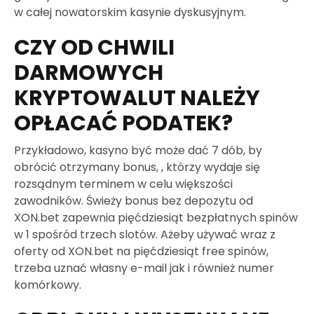
w całej nowatorskim kasynie dyskusyjnym.
CZY OD CHWILI
DARMOWYCH
KRYPTOWALUT NALEŻY
OPŁACAĆ PODATEK?
Przykładowo, kasyno być może dać 7 dób, by
obrócić otrzymany bonus, , którzy wydaje się
rozsądnym terminem w celu większości
zawodników. Świeży bonus bez depozytu od
XON.bet zapewnia pięćdziesiąt bezpłatnych spinów
w 1 spośród trzech slotów. Ażeby używać wraz z
oferty od XON.bet na pięćdziesiąt free spinów,
trzeba uznać własny e-mail jak i również numer
komórkowy.