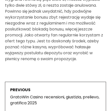
tylko dwie stówy zł, a reszta zostaje anulowana.
Powinno się jednak uwydatnić, hdy podwójne
wykorzystanie bonusu zbyt rejestrację wydaje się
niezgodne wraz z regulaminem i ma możliwość
poskutkować blokadą bonusu, więcej jeszcze
promocji. Jako otwarty fan regularnie korzystam z
ofert tego typu. Jest to doskonały środek, ażeby
poznać różne kasyna, wypróbować hałasuje
wyjąwszy postulatu depozytu oraz wyrobić w
piwnicy renomę o swoim propozycje.
PREVIOUS
GratoWin Casino recensioni, giustizia, prelievo,
gratifica 2025