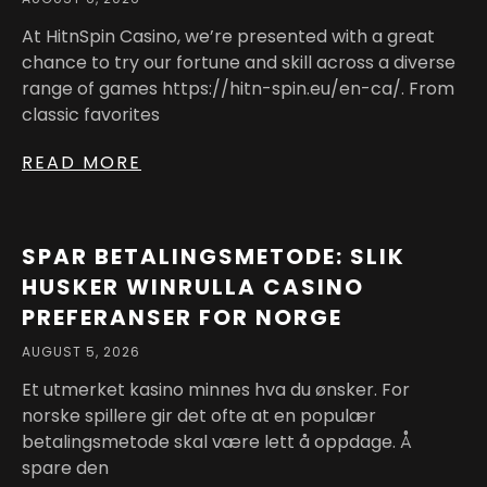
At HitnSpin Casino, we’re presented with a great
chance to try our fortune and skill across a diverse
range of games https://hitn-spin.eu/en-ca/. From
classic favorites
READ MORE
SPAR BETALINGSMETODE: SLIK
HUSKER WINRULLA CASINO
PREFERANSER FOR NORGE
AUGUST 5, 2026
Et utmerket kasino minnes hva du ønsker. For
norske spillere gir det ofte at en populær
betalingsmetode skal være lett å oppdage. Å
spare den