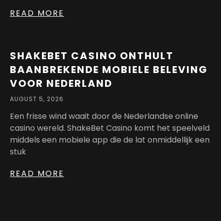
READ MORE
SHAKEBET CASINO ONTHULT
BAANBREKENDE MOBIELE BELEVING
VOOR NEDERLAND
AUGUST 5, 2026
Een frisse wind waait door de Nederlandse online
casino wereld. ShakeBet Casino komt het speelveld
middels een mobiele app die de lat onmiddellijk een
stuk
READ MORE