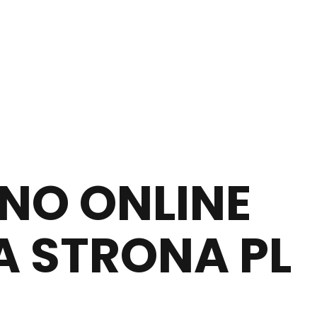
NO ONLINE
A STRONA PL