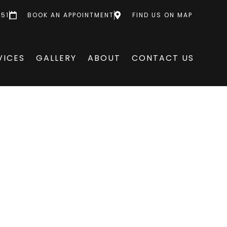
551
BOOK AN APPOINTMENT
FIND US ON MAP
VICES
GALLERY
ABOUT
CONTACT US