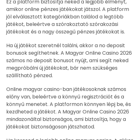
Ez a platform biztosítja neked a legjobb élményt,
amikor online pénzes játékokat játszol. A platform
jól elválasztott kategóriákban találod a legtöbb
játékot, beleértve a szórakoztató szórakozási
játékokat és a nagy összegű pénzes játékokat is.
Ha új játékot szeretnél találni, akkor a no deposit
bonusok segíthetnek. A Magyar Online Casino 2026
számos no deposit bonusot nyújt, ami segít neked
megpróbálni új játékokat, bár nem szükséges
szállítható pénzed.
Online magyar casino-ban játékosoknak számos
előny van, beleértve a könnyű regisztrációt és a
könnyű menetet. A platformon könnyen lépj be, és
kezdheted a játékot. A Magyar Online Casino 2026
mindazonáltal biztonságos, ami biztosítja, hogy a
játékokat biztonságosan játszhatod.