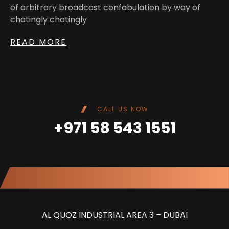
of arbitrary broadcast confabulation by way of
chatingly chatingly
READ MORE
CALL US NOW
+971 58 543 1551
AL QUOZ INDUSTRIAL AREA 3 – DUBAI