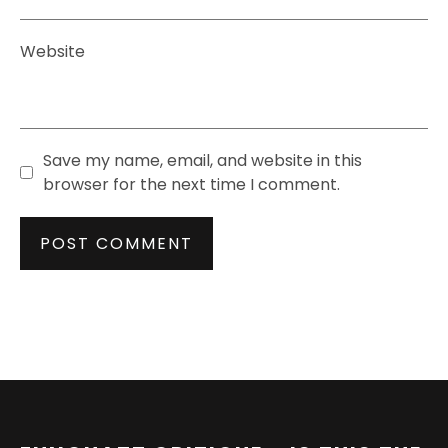
Website
Save my name, email, and website in this
browser for the next time I comment.