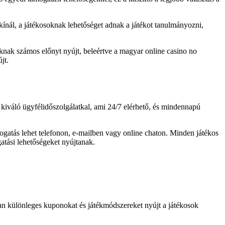
ínál, a játékosoknak lehetőséget adnak a játékot tanulmányozni,
knak számos előnyt nyújt, beleértve a magyar online casino no
jt.
 kiváló ügyfélidőszolgálatkal, ami 24/7 elérhető, és mindennapú
ogatás lehet telefonon, e-mailben vagy online chaton. Minden játékos
atási lehetőségeket nyújtanak.
an különleges kuponokat és játékmódszereket nyújt a játékosok