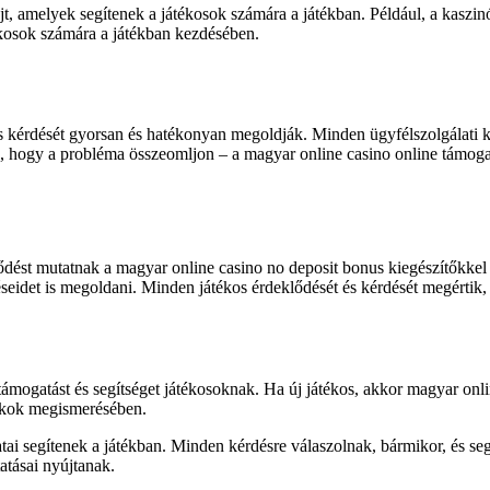
t, amelyek segítenek a játékosok számára a játékban. Például, a kaszin
ékosok számára a játékban kezdésében.
s kérdését gyorsan és hatékonyan megoldják. Minden ügyfélszolgálati ké
, hogy a probléma összeomljon – a magyar online casino online támoga
ést mutatnak a magyar online casino no deposit bonus kiegészítőkkel 
eidet is megoldani. Minden játékos érdeklődését és kérdését megértik, 
mogatást és segítséget játékosoknak. Ha új játékos, akkor magyar onli
tékok megismerésében.
ai segítenek a játékban. Minden kérdésre válaszolnak, bármikor, és s
atásai nyújtanak.