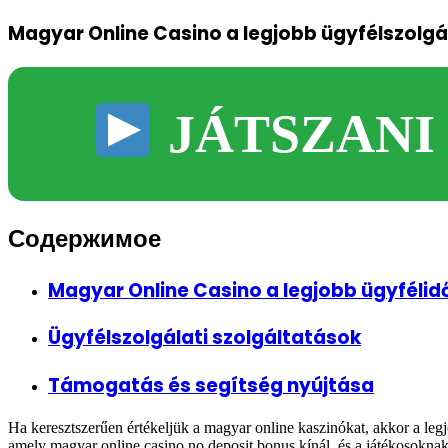
Magyar Online Casino a legjobb ügyfélszolg
JÁTSZANI
Содержимое
Magyar Online Casino a legjobb ügyfélid
Ügyfélszolgálati szolgáltatások
Támogatás és segítség nyújtása
Ha keresztszerűen értékeljük a magyar online kaszinókat, akkor a le
amely magyar online casino no deposit bonus kínál, és a játékosoknak