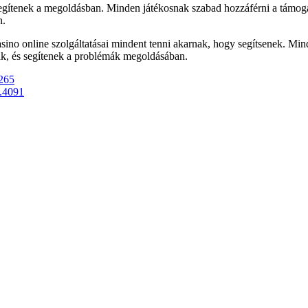
ítenek a megoldásban. Minden játékosnak szabad hozzáférni a támogatás
n.
no online szolgáltatásai mindent tenni akarnak, hogy segítsenek. Mind
nak, és segítenek a problémák megoldásában.
.265
.4091