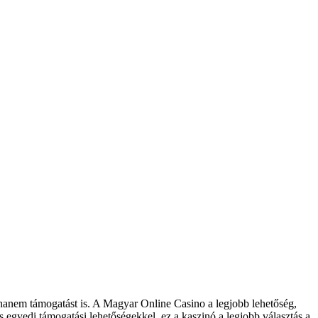
 hanem támogatást is. A Magyar Online Casino a legjobb lehetőség,
 egyedi támogatási lehetőségekkel, ez a kaszinó a legjobb választás a