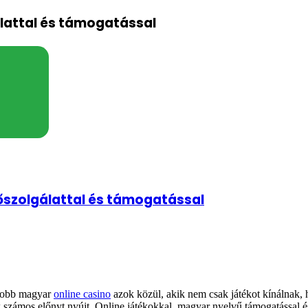
álattal és támogatással
őszolgálattal és támogatással
gjobb magyar
online casino
azok közül, akik nem csak játékot kínálnak,
 számos előnyt nyújt. Online játékokkal, magyar nyelvű támogatással és