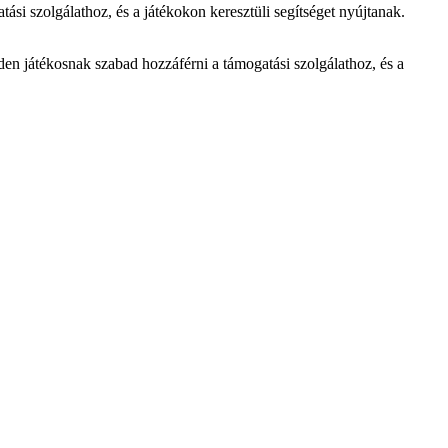
i szolgálathoz, és a játékokon keresztüli segítséget nyújtanak.
en játékosnak szabad hozzáférni a támogatási szolgálathoz, és a