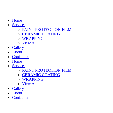
Home
Services
PAINT PROTECTION FILM
CERAMIC COATING
WRAPPING
View All
Gallery
About
Contact us
Home
Services
PAINT PROTECTION FILM
CERAMIC COATING
WRAPPING
View All
Gallery
About
Contact us