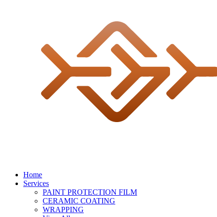
Home
Services
PAINT PROTECTION FILM
CERAMIC COATING
WRAPPING