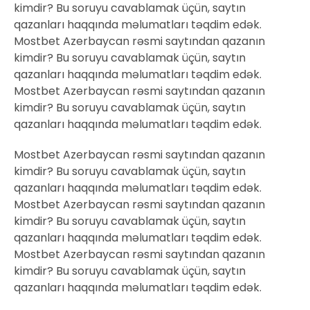
kimdir? Bu soruyu cavablamak üçün, saytın
qazanları haqqında məlumatları təqdim edək.
Mostbet Azerbaycan rəsmi saytından qazanın
kimdir? Bu soruyu cavablamak üçün, saytın
qazanları haqqında məlumatları təqdim edək.
Mostbet Azerbaycan rəsmi saytından qazanın
kimdir? Bu soruyu cavablamak üçün, saytın
qazanları haqqında məlumatları təqdim edək.
Mostbet Azerbaycan rəsmi saytından qazanın
kimdir? Bu soruyu cavablamak üçün, saytın
qazanları haqqında məlumatları təqdim edək.
Mostbet Azerbaycan rəsmi saytından qazanın
kimdir? Bu soruyu cavablamak üçün, saytın
qazanları haqqında məlumatları təqdim edək.
Mostbet Azerbaycan rəsmi saytından qazanın
kimdir? Bu soruyu cavablamak üçün, saytın
qazanları haqqında məlumatları təqdim edək.