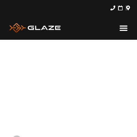
CONTACT US
BLOG
MOSTBET AZ –
BUKMEKER VE
KAZINO MOSTBET
GIRI RSMI SAYT.8016
(3)