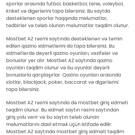
sporlar arasında futbol, basketbol, tenis, voleybol,
kriket və digərlərini tapa bilərsiniz. Bu saytda
dəstəklənən sporlar haqqında məlumatlar,
tədbirlər və tələb olunan məlumatlar təqdim olunur.
Mostbet AZ rəsmi saytında dəstəklənən və təmin
edilən qazino xidmətlərini da tapa bilərsiniz. Bu
xidmətlərdə dəyərli qazino oyunları, vəzifələr və
bonuslar yer alır. Mostbet AZ saytında qazino
oyunları təqdim olunur və bu oyunlar dəyərli
bonuslarla qarşılaşırlar. Qazino oyunları arasında
slotlar, blackjack, poker, baccarat və digərlərini
tapa bilərsiniz.
Mostbet AZ rəsmi saytında də mostbet giriş xidməti
təqdim olunur. Bu xidmət saytın rəsmi saytından
giriş yolu verir və bu saytın tələb olunan
məlumatlarını daxil etmək üçün istifadə edilir.
Mostbet AZ saytında mostbet giriş xidməti təqdim