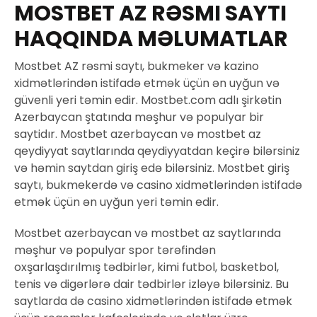
MOSTBET AZ RƏSMI SAYTI
HAQQINDA MƏLUMATLAR
Mostbet AZ rəsmi saytı, bukmeker və kazino
xidmətlərindən istifadə etmək üçün ən uyğun və
güvenli yeri təmin edir. Mostbet.com adlı şirkətin
Azerbaycan ştatında məşhur və populyar bir
saytidır. Mostbet azerbaycan və mostbet az
qeydiyyat saytlarında qeydiyyatdan keçirə bilərsiniz
və həmin saytdan giriş edə bilərsiniz. Mostbet giriş
saytı, bukmekerdə və casino xidmətlərindən istifadə
etmək üçün ən uyğun yeri təmin edir.
Mostbet azerbaycan və mostbet az saytlarında
məşhur və populyar spor tərəfindən
oxşarlaşdırılmış tədbirlər, kimi futbol, basketbol,
tenis və digərlərə dair tədbirlər izləyə bilərsiniz. Bu
saytlarda də casino xidmətlərindən istifadə etmək