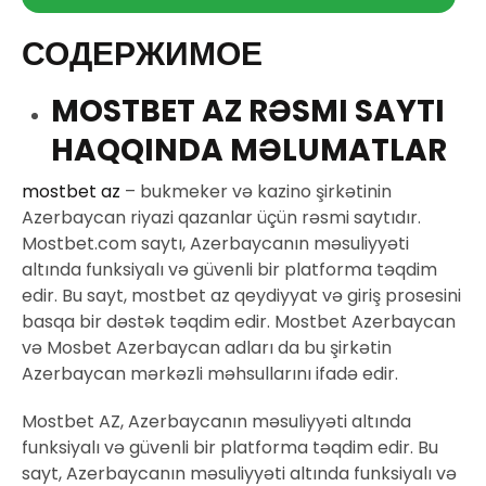
СОДЕРЖИМОЕ
MOSTBET AZ RƏSMI SAYTI
HAQQINDA MƏLUMATLAR
mostbet az
– bukmeker və kazino şirkətinin
Azerbaycan riyazi qazanlar üçün rəsmi saytıdır.
Mostbet.com saytı, Azerbaycanın məsuliyyəti
altında funksiyalı və güvenli bir platforma təqdim
edir. Bu sayt, mostbet az qeydiyyat və giriş prosesini
basqa bir dəstək təqdim edir. Mostbet Azerbaycan
və Mosbet Azerbaycan adları da bu şirkətin
Azerbaycan mərkəzli məhsullarını ifadə edir.
Mostbet AZ, Azerbaycanın məsuliyyəti altında
funksiyalı və güvenli bir platforma təqdim edir. Bu
sayt, Azerbaycanın məsuliyyəti altında funksiyalı və