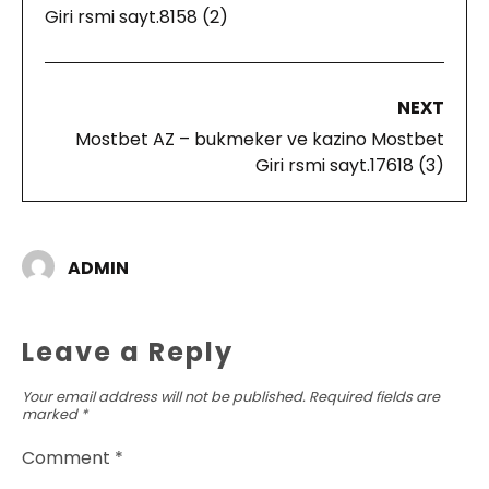
Giri rsmi sayt.8158 (2)
NEXT
Mostbet AZ – bukmeker ve kazino Mostbet
Giri rsmi sayt.17618 (3)
ADMIN
Leave a Reply
Your email address will not be published.
Required fields are
marked
*
Comment
*