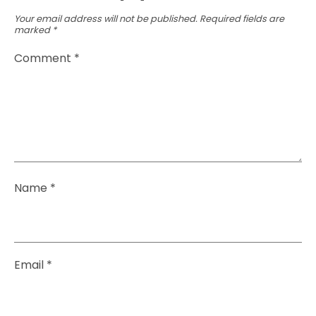
Your email address will not be published.
Required fields are
marked
*
Comment
*
Name
*
Email
*