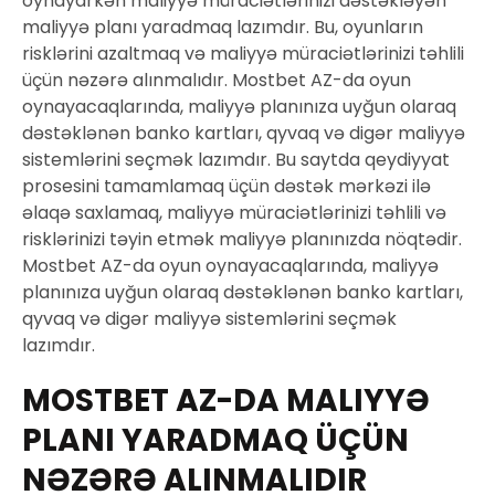
oynayarkən maliyyə müraciətlərinizi dəstəkləyən
maliyyə planı yaradmaq lazımdır. Bu, oyunların
risklərini azaltmaq və maliyyə müraciətlərinizi təhlili
üçün nəzərə alınmalıdır. Mostbet AZ-da oyun
oynayacaqlarında, maliyyə planınıza uyğun olaraq
dəstəklənən banko kartları, qyvaq və digər maliyyə
sistemlərini seçmək lazımdır. Bu saytda qeydiyyat
prosesini tamamlamaq üçün dəstək mərkəzi ilə
əlaqə saxlamaq, maliyyə müraciətlərinizi təhlili və
risklərinizi təyin etmək maliyyə planınızda nöqtədir.
Mostbet AZ-da oyun oynayacaqlarında, maliyyə
planınıza uyğun olaraq dəstəklənən banko kartları,
qyvaq və digər maliyyə sistemlərini seçmək
lazımdır.
MOSTBET AZ-DA MALIYYƏ
PLANI YARADMAQ ÜÇÜN
NƏZƏRƏ ALINMALIDIR