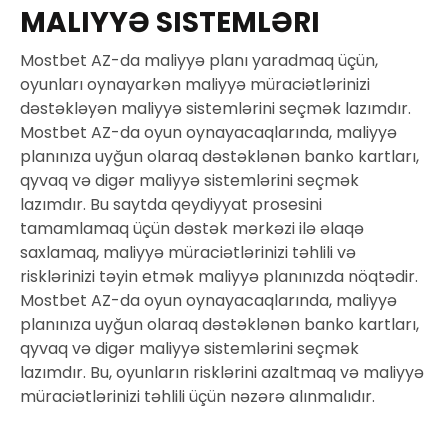
MALIYYƏ SISTEMLƏRI
Mostbet AZ-da maliyyə planı yaradmaq üçün,
oyunları oynayarkən maliyyə müraciətlərinizi
dəstəkləyən maliyyə sistemlərini seçmək lazımdır.
Mostbet AZ-da oyun oynayacaqlarında, maliyyə
planınıza uyğun olaraq dəstəklənən banko kartları,
qyvaq və digər maliyyə sistemlərini seçmək
lazımdır. Bu saytda qeydiyyat prosesini
tamamlamaq üçün dəstək mərkəzi ilə əlaqə
saxlamaq, maliyyə müraciətlərinizi təhlili və
risklərinizi təyin etmək maliyyə planınızda nöqtədir.
Mostbet AZ-da oyun oynayacaqlarında, maliyyə
planınıza uyğun olaraq dəstəklənən banko kartları,
qyvaq və digər maliyyə sistemlərini seçmək
lazımdır. Bu, oyunların risklərini azaltmaq və maliyyə
müraciətlərinizi təhlili üçün nəzərə alınmalıdır.