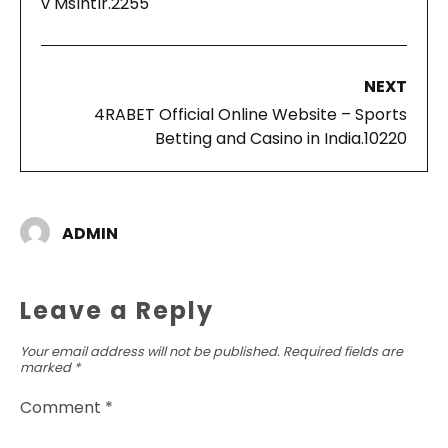
v Mslhtlr.2255
NEXT
4RABET Official Online Website – Sports
Betting and Casino in India.10220
ADMIN
Leave a Reply
Your email address will not be published.
Required fields are
marked
*
Comment
*