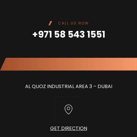
CALL US NOW
+971 58 543 1551
AL QUOZ INDUSTRIAL AREA 3 – DUBAI
GET DIRECTION