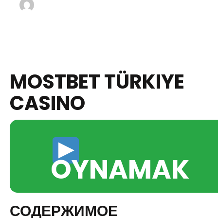
admin
APRIL 24, 2026
NO COMMENTS
MOSTBET TÜRKIYE
CASINO
OYNAMAK
СОДЕРЖИМОЕ