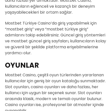
daha fazlası yer almaktadır. Mostbet Casino,
kullanıcıların eğlenceli ve kazançlı bir deneyim
yaşayabilecekleri bir ortam sağlar.
Mostbet Türkiye Casino’da giriş yapabilmek için
“mostbet giriş” veya “mostbet türkiye giriş”
adımlarını takip edebilirsiniz. Güncel giriş yöntemleri
ve mostbet güncel giriş sayfaları, kullanıcıların kolay
ve güvenli bir şekilde platforma erişebilmelerine
yardımcı olur.
OYUNLAR
Mostbet Casino, çeşitli oyun türlerinden yararlanan
kullanıcılar için geniş bir oyun kataloğu sunmaktadır.
Slot oyunları, casino oyunları ve daha fazlası, her
kullanıcı için uygun bir seçenek sunar. Slot oyunları
arasında klasik, modern ve temalı oyunlar bulunur.
Casino oyunları ise, profesyonel bir atmosfer içinde
oynanabilir.