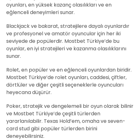
oyunları, en yüksek kazanç olasılıkları ve en
eğlenceli deneyimleri sunar.
Blackjack ve bakarat, stratejilere dayalı oyunlardır
ve profesyonel ve amatör oyuncular için her iki
seviyede de popülerdir. Mostbet Türkiye’de bu
oyunlar, en iyi stratejileri ve kazanma olasılıklarını
sunar.
Rolet, en popüler ve en eğlenceli oyunlardan biridir.
Mostbet Türkiye’de rolet oyunları, caddesi, çiftler,
dörtlüler ve diğer çeşitli seçeneklerle oyuncuları
heyecana düşürür.
Poker, stratejik ve dengelemeli bir oyun olarak bilinir
ve Mostbet Türkiye’de çeşitli türlerden
yararlanılabilir. Texas Hold’em, omaha ve seven-
card stud gibi popüler türlerden birini
deneyebilirsiniz.