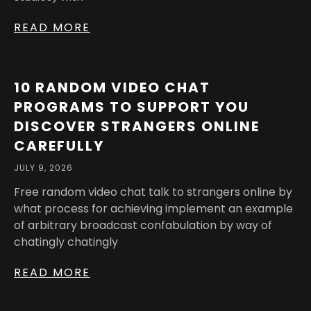
READ MORE
10 RANDOM VIDEO CHAT
PROGRAMS TO SUPPORT YOU
DISCOVER STRANGERS ONLINE
CAREFULLY
JULY 9, 2026
Free random video chat talk to strangers online by
what process for achieving implement an example
of arbitrary broadcast confabulation by way of
chatingly chatingly
READ MORE