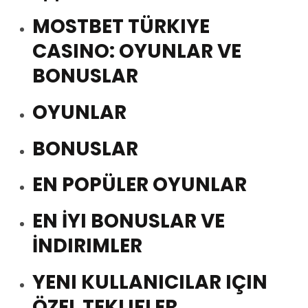
MOSTBET TÜRKIYE
CASINO: OYUNLAR VE
BONUSLAR
OYUNLAR
BONUSLAR
EN POPÜLER OYUNLAR
EN İYI BONUSLAR VE
İNDIRIMLER
YENI KULLANICILAR IÇIN
ÖZEL TEKLIFLER