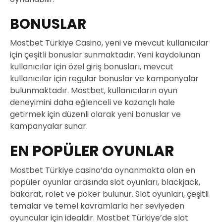
BONUSLAR
Mostbet Türkiye Casino, yeni ve mevcut kullanıcılar
için çeşitli bonuslar sunmaktadır. Yeni kaydolunan
kullanıcılar için özel giriş bonusları, mevcut
kullanıcılar için regular bonuslar ve kampanyalar
bulunmaktadır. Mostbet, kullanıcıların oyun
deneyimini daha eğlenceli ve kazançlı hale
getirmek için düzenli olarak yeni bonuslar ve
kampanyalar sunar.
EN POPÜLER OYUNLAR
Mostbet Türkiye casino’da oynanmakta olan en
popüler oyunlar arasında slot oyunları, blackjack,
bakarat, rolet ve poker bulunur. Slot oyunları, çeşitli
temalar ve temel kavramlarla her seviyeden
oyuncular için idealdir. Mostbet Türkiye’de slot