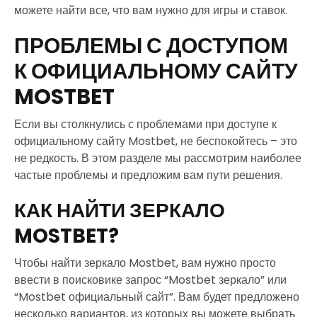
можете найти все, что вам нужно для игры и ставок.
ПРОБЛЕМЫ С ДОСТУПОМ
К ОФИЦИАЛЬНОМУ САЙТУ
MOSTBET
Если вы столкнулись с проблемами при доступе к
официальному сайту Mostbet, не беспокойтесь – это
не редкость. В этом разделе мы рассмотрим наиболее
частые проблемы и предложим вам пути решения.
КАК НАЙТИ ЗЕРКАЛО
MOSTBET?
Чтобы найти зеркало Mostbet, вам нужно просто
ввести в поисковике запрос “Mostbet зеркало” или
“Mostbet официальный сайт”. Вам будет предложено
несколько вариантов, из которых вы можете выбрать