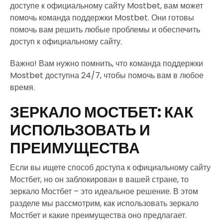
доступе к официальному сайту Mostbet, вам может
помочь команда поддержки Mostbet. Они готовы
помочь вам решить любые проблемы и обеспечить
доступ к официальному сайту.
Важно! Вам нужно помнить, что команда поддержки
Mostbet доступна 24/7, чтобы помочь вам в любое
время.
ЗЕРКАЛО МОСТБЕТ: КАК
ИСПОЛЬЗОВАТЬ И
ПРЕИМУЩЕСТВА
Если вы ищете способ доступа к официальному сайту
Мостбет, но он заблокирован в вашей стране, то
зеркало Мостбет – это идеальное решение. В этом
разделе мы рассмотрим, как использовать зеркало
Мостбет и какие преимущества оно предлагает.