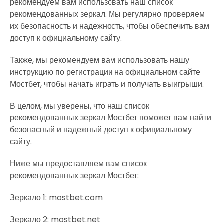
рекомендуем вам использовать наш список
рекомендованных зеркал. Мы регулярно проверяем
их безопасность и надежность, чтобы обеспечить вам
доступ к официальному сайту.
Также, мы рекомендуем вам использовать нашу
инструкцию по регистрации на официальном сайте
Мостбет, чтобы начать играть и получать выигрыши.
В целом, мы уверены, что наш список
рекомендованных зеркал Мостбет поможет вам найти
безопасный и надежный доступ к официальному
сайту.
Ниже мы предоставляем вам список
рекомендованных зеркал Мостбет:
Зеркало 1: mostbet.com
Зеркало 2: mostbet.net