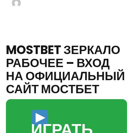
admin
MARCH 26, 2026
NO COMMENTS
MOSTBET ЗЕРКАЛО
РАБОЧЕЕ – ВХОД
НА ОФИЦИАЛЬНЫЙ
САЙТ МОСТБЕТ
ИГРАТЬ