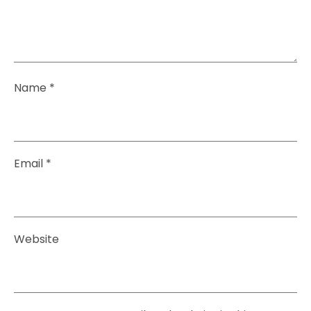
Name
*
Email
*
Website