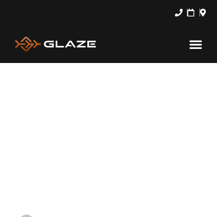
CONTACT US
BLOG
NV CASINO ONLINE
REGISTRIERUNG UND
ANMELDUNG.2329