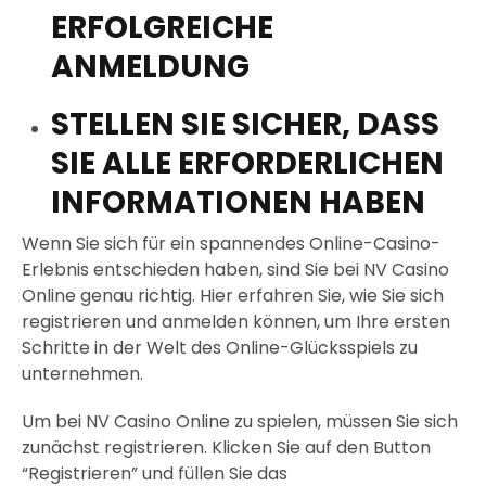
ERFOLGREICHE
ANMELDUNG
STELLEN SIE SICHER, DASS
SIE ALLE ERFORDERLICHEN
INFORMATIONEN HABEN
Wenn Sie sich für ein spannendes Online-Casino-
Erlebnis entschieden haben, sind Sie bei NV Casino
Online genau richtig. Hier erfahren Sie, wie Sie sich
registrieren und anmelden können, um Ihre ersten
Schritte in der Welt des Online-Glücksspiels zu
unternehmen.
Um bei NV Casino Online zu spielen, müssen Sie sich
zunächst registrieren. Klicken Sie auf den Button
“Registrieren” und füllen Sie das