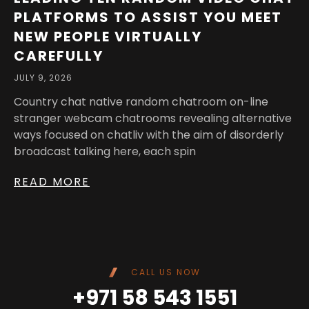
PLATFORMS TO ASSIST YOU MEET
NEW PEOPLE VIRTUALLY
CAREFULLY
JULY 9, 2026
Country chat native random chatroom on-line
stranger webcam chatrooms revealing alternative
ways focused on chatliv with the aim of disorderly
broadcast talking here, each spin
READ MORE
CALL US NOW
+971 58 543 1551