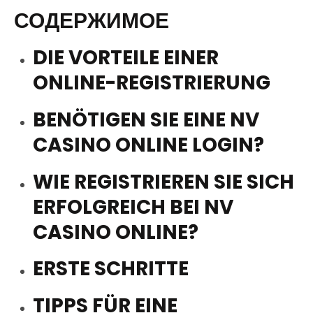
СОДЕРЖИМОЕ
DIE VORTEILE EINER
ONLINE-REGISTRIERUNG
BENÖTIGEN SIE EINE NV
CASINO ONLINE LOGIN?
WIE REGISTRIEREN SIE SICH
ERFOLGREICH BEI NV
CASINO ONLINE?
ERSTE SCHRITTE
TIPPS FÜR EINE