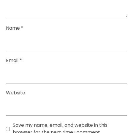
Name
*
Email
*
Website
Save my name, email, and website in this
browser for the next time I comment.