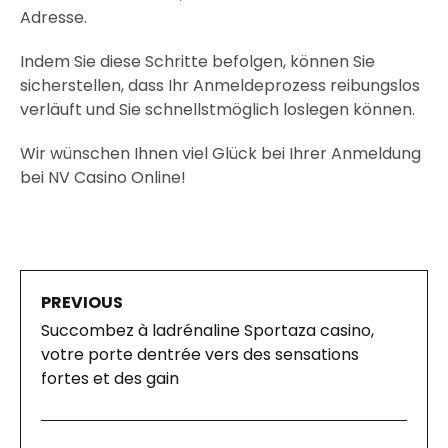
Adresse.
Indem Sie diese Schritte befolgen, können Sie
sicherstellen, dass Ihr Anmeldeprozess reibungslos
verläuft und Sie schnellstmöglich loslegen können.
Wir wünschen Ihnen viel Glück bei Ihrer Anmeldung
bei NV Casino Online!
PREVIOUS
Succombez à ladrénaline Sportaza casino,
votre porte dentrée vers des sensations
fortes et des gain