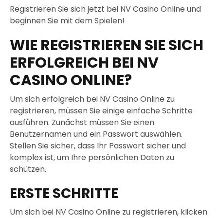
Registrieren Sie sich jetzt bei NV Casino Online und
beginnen Sie mit dem Spielen!
WIE REGISTRIEREN SIE SICH
ERFOLGREICH BEI NV
CASINO ONLINE?
Um sich erfolgreich bei NV Casino Online zu
registrieren, müssen Sie einige einfache Schritte
ausführen. Zunächst müssen Sie einen
Benutzernamen und ein Passwort auswählen.
Stellen Sie sicher, dass Ihr Passwort sicher und
komplex ist, um Ihre persönlichen Daten zu
schützen.
ERSTE SCHRITTE
Um sich bei NV Casino Online zu registrieren, klicken