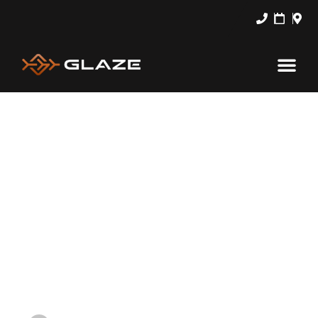
CONTACT US
BLOG
ОФИЦИАЛЬНЫЙ
САЙТ ИГРАТЬ В
ОНЛАЙН КАЗИНО
PINCO.2742