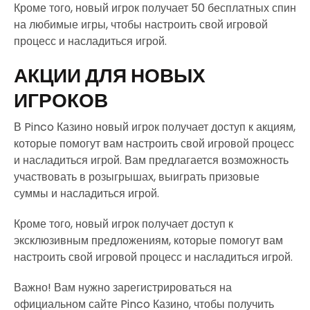
Кроме того, новый игрок получает 50 бесплатных спин
на любимые игры, чтобы настроить свой игровой
процесс и насладиться игрой.
АКЦИИ ДЛЯ НОВЫХ
ИГРОКОВ
В Pinco Казино новый игрок получает доступ к акциям,
которые помогут вам настроить свой игровой процесс
и насладиться игрой. Вам предлагается возможность
участвовать в розыгрышах, выиграть призовые
суммы и насладиться игрой.
Кроме того, новый игрок получает доступ к
эксклюзивным предложениям, которые помогут вам
настроить свой игровой процесс и насладиться игрой.
Важно! Вам нужно зарегистрироваться на
официальном сайте Pinco Казино, чтобы получить