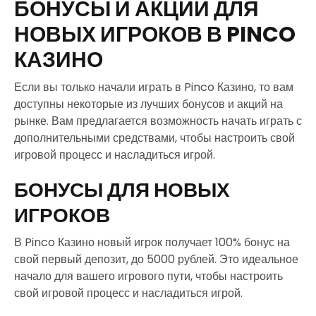
БОНУСЫ И АКЦИИ ДЛЯ
НОВЫХ ИГРОКОВ В PINCO
КАЗИНО
Если вы только начали играть в Pinco Казино, то вам
доступны некоторые из лучших бонусов и акций на
рынке. Вам предлагается возможность начать играть с
дополнительными средствами, чтобы настроить свой
игровой процесс и насладиться игрой.
БОНУСЫ ДЛЯ НОВЫХ
ИГРОКОВ
В Pinco Казино новый игрок получает 100% бонус на
свой первый депозит, до 5000 рублей. Это идеальное
начало для вашего игрового пути, чтобы настроить
свой игровой процесс и насладиться игрой.