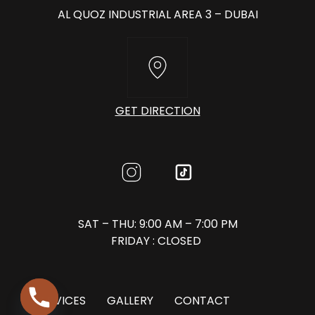
AL QUOZ INDUSTRIAL AREA 3 – DUBAI
GET DIRECTION
SAT – THU: 9:00 AM – 7:00 PM
FRIDAY : CLOSED
SERVICES
GALLERY
CONTACT