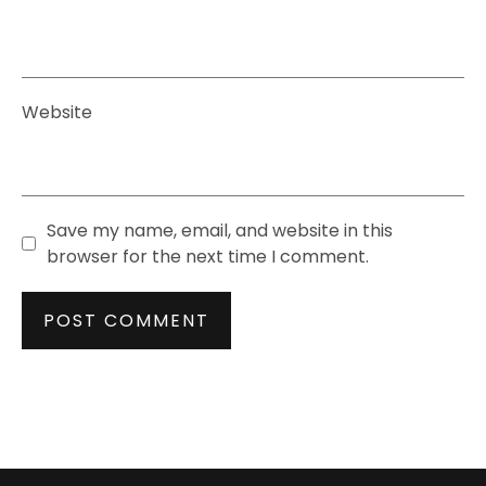
Website
Save my name, email, and website in this
browser for the next time I comment.