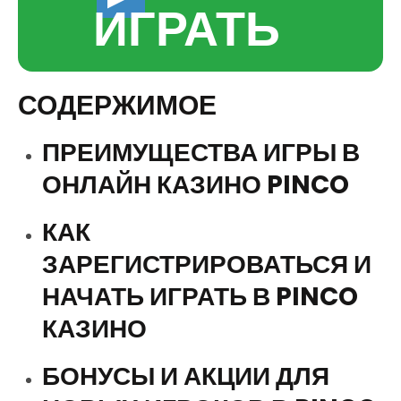
ИГРАТЬ
СОДЕРЖИМОЕ
ПРЕИМУЩЕСТВА ИГРЫ В
ОНЛАЙН КАЗИНО PINCO
КАК
ЗАРЕГИСТРИРОВАТЬСЯ И
НАЧАТЬ ИГРАТЬ В PINCO
КАЗИНО
БОНУСЫ И АКЦИИ ДЛЯ