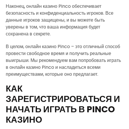
Наконец, онлайн казино Pinco обеспечивает
безопасность и конфиденциальность игроков. Все
данные игроков защищены, и вы можете быть
уверены в том, что ваша информация будет
сохранена в секрете.
В целом, онлайн казино Pinco – это отличный способ
провести свободное время и получить реальные
выигрыши. Мы рекомендуем вам попробовать играть
в онлайн казино Pinco и насладиться всеми
преимуществами, которые оно предлагает.
КАК
ЗАРЕГИСТРИРОВАТЬСЯ И
НАЧАТЬ ИГРАТЬ В PINCO
КАЗИНО