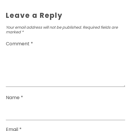
Leave a Reply
Your email address will not be published.
Required fields are
marked
*
Comment
*
Name
*
Email
*