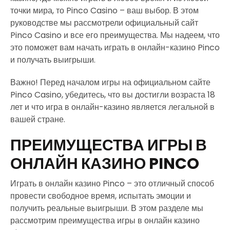
точки мира, то Pinco Casino – ваш выбор. В этом
руководстве мы рассмотрели официальный сайт
Pinco Casino и все его преимущества. Мы надеем, что
это поможет вам начать играть в онлайн-казино Pinco
и получать выигрыши.
Важно! Перед началом игры на официальном сайте
Pinco Casino, убедитесь, что вы достигли возраста 18
лет и что игра в онлайн-казино является легальной в
вашей стране.
ПРЕИМУЩЕСТВА ИГРЫ В
ОНЛАЙН КАЗИНО PINCO
Играть в онлайн казино Pinco – это отличный способ
провести свободное время, испытать эмоции и
получить реальные выигрыши. В этом разделе мы
рассмотрим преимущества игры в онлайн казино