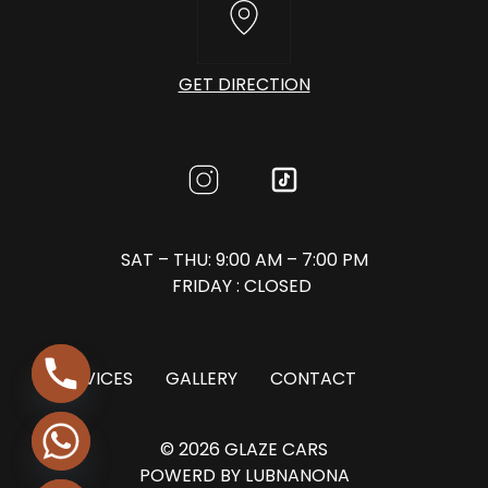
GET DIRECTION
SAT – THU: 9:00 AM – 7:00 PM
FRIDAY : CLOSED
SERVICES
GALLERY
CONTACT
© 2026 GLAZE CARS
POWERD BY LUBNANONA