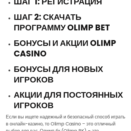
ШАГ 1: РЕГИСТРАЦИЯ
ШАГ 2: СКАЧАТЬ
ПРОГРАММУ OLIMP BET
БОНУСЫ И АКЦИИ OLIMP
CASINO
БОНУСЫ ДЛЯ НОВЫХ
ИГРОКОВ
АКЦИИ ДЛЯ ПОСТОЯННЫХ
ИГРОКОВ
Если вы ищете надежный и безопасный способ играть
в онлайн-казино, то Olimp Casino – это отличный
выбор для вас. Олимп бк (Olimp BK) – это