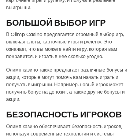
карточные игры и рулетку, и получать реальные
выигрыши.
БОЛЬШОЙ ВЫБОР ИГР
В Olimp Casino предлагается огромный выбор игр,
включая слоты, карточные игры и рулетку. Это
означает, что вы можете найти игру, которая вам
понравится, и играть в нее сколько угодно.
Олимп казино также предлагает различные бонусы и
акции, которые могут помочь вам начать играть и
получать выигрыши. Например, новый игрок может
получить бонус на депозит, а также другие бонусы и
акции.
БЕЗОПАСНОСТЬ ИГРОКОВ
Олимп казино обеспечивает безопасность игроков,
используя современные технологии и системы