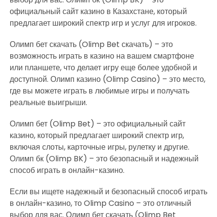
официальный сайт казино в Казахстане, который
предлагает широкий спектр игр и услуг для игроков.
Олимп бет скачать (Olimp Bet скачать) – это
возможность играть в казино на вашем смартфоне
или планшете, что делает игру еще более удобной и
доступной. Олимп казино (Olimp Casino) – это место,
где вы можете играть в любимые игры и получать
реальные выигрыши.
Олимп бет (Olimp Bet) – это официальный сайт
казино, который предлагает широкий спектр игр,
включая слоты, карточные игры, рулетку и другие.
Олимп бк (Olimp BK) – это безопасный и надежный
способ играть в онлайн-казино.
Если вы ищете надежный и безопасный способ играть
в онлайн-казино, то Olimp Casino – это отличный
выбор для вас. Олимп бет скачать (Olimp Bet