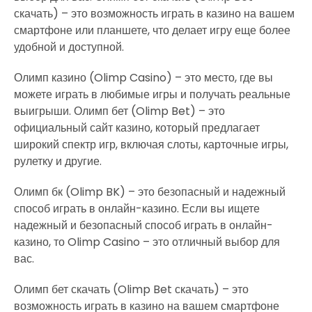
скачать) – это возможность играть в казино на вашем
смартфоне или планшете, что делает игру еще более
удобной и доступной.
Олимп казино (Olimp Casino) – это место, где вы
можете играть в любимые игры и получать реальные
выигрыши. Олимп бет (Olimp Bet) – это
официальный сайт казино, который предлагает
широкий спектр игр, включая слоты, карточные игры,
рулетку и другие.
Олимп бк (Olimp BK) – это безопасный и надежный
способ играть в онлайн-казино. Если вы ищете
надежный и безопасный способ играть в онлайн-
казино, то Olimp Casino – это отличный выбор для
вас.
Олимп бет скачать (Olimp Bet скачать) – это
возможность играть в казино на вашем смартфоне