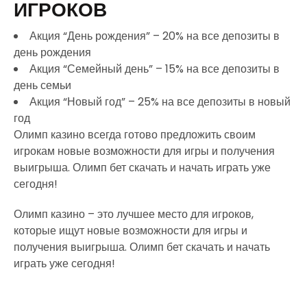
ИГРОКОВ
Акция “День рождения” – 20% на все депозиты в
день рождения
Акция “Семейный день” – 15% на все депозиты в
день семьи
Акция “Новый год” – 25% на все депозиты в новый
год
Олимп казино всегда готово предложить своим
игрокам новые возможности для игры и получения
выигрыша. Олимп бет скачать и начать играть уже
сегодня!
Олимп казино – это лучшее место для игроков,
которые ищут новые возможности для игры и
получения выигрыша. Олимп бет скачать и начать
играть уже сегодня!