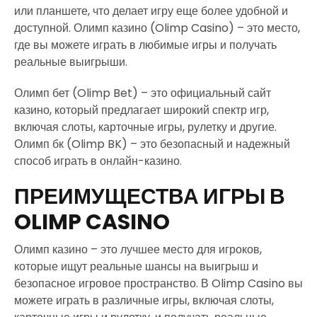
или планшете, что делает игру еще более удобной и
доступной. Олимп казино (Olimp Casino) – это место,
где вы можете играть в любимые игры и получать
реальные выигрыши.
Олимп бет (Olimp Bet) – это официальный сайт
казино, который предлагает широкий спектр игр,
включая слоты, карточные игры, рулетку и другие.
Олимп бк (Olimp BK) – это безопасный и надежный
способ играть в онлайн-казино.
ПРЕИМУЩЕСТВА ИГРЫ В
OLIMP CASINO
Олимп казино – это лучшее место для игроков,
которые ищут реальные шансы на выигрыш и
безопасное игровое пространство. В Olimp Casino вы
можете играть в различные игры, включая слоты,