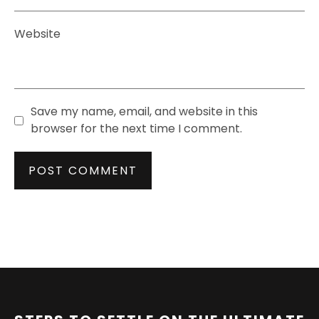
Website
Save my name, email, and website in this
browser for the next time I comment.