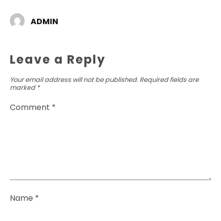
ADMIN
Leave a Reply
Your email address will not be published.
Required fields are
marked
*
Comment
*
Name
*