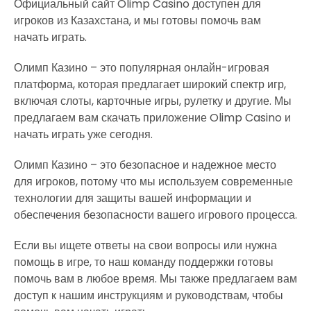
Официальный сайт Olimp Casino доступен для
игроков из Казахстана, и мы готовы помочь вам
начать играть.
Олимп Казино – это популярная онлайн-игровая
платформа, которая предлагает широкий спектр игр,
включая слоты, карточные игры, рулетку и другие. Мы
предлагаем вам скачать приложение Olimp Casino и
начать играть уже сегодня.
Олимп Казино – это безопасное и надежное место
для игроков, потому что мы используем современные
технологии для защиты вашей информации и
обеспечения безопасности вашего игрового процесса.
Если вы ищете ответы на свои вопросы или нужна
помощь в игре, то наш команду поддержки готовы
помочь вам в любое время. Мы также предлагаем вам
доступ к нашим инструкциям и руководствам, чтобы