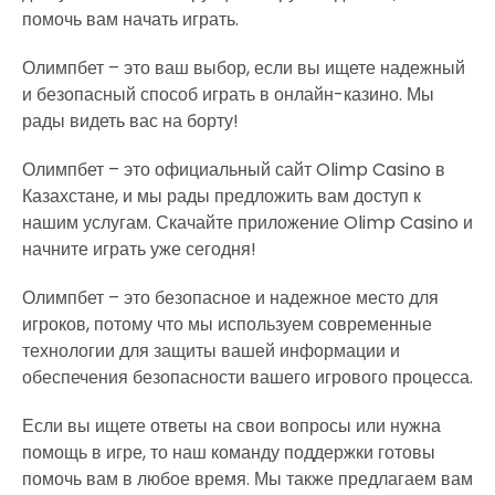
помочь вам начать играть.
Олимпбет – это ваш выбор, если вы ищете надежный
и безопасный способ играть в онлайн-казино. Мы
рады видеть вас на борту!
Олимпбет – это официальный сайт Olimp Casino в
Казахстане, и мы рады предложить вам доступ к
нашим услугам. Скачайте приложение Olimp Casino и
начните играть уже сегодня!
Олимпбет – это безопасное и надежное место для
игроков, потому что мы используем современные
технологии для защиты вашей информации и
обеспечения безопасности вашего игрового процесса.
Если вы ищете ответы на свои вопросы или нужна
помощь в игре, то наш команду поддержки готовы
помочь вам в любое время. Мы также предлагаем вам