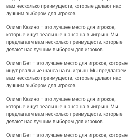
вам несколько преимуществ, которые делают нас
лучшим выбором для игроков.
Олимп Казино – это лучшее место для игроков,
которые ищут реальные шанса на выигрыш. Мы
предлагаем вам несколько преимуществ, которые
делают нас лучшим выбором для игроков.
Олимп Бет – это лучшее место для игроков, которые
ищут реальные шанса на выигрыш. Мы предлагаем
вам несколько преимуществ, которые делают нас
лучшим выбором для игроков.
Олимп Казино – это лучшее место для игроков,
которые ищут реальные шанса на выигрыш. Мы
предлагаем вам несколько преимуществ, которые
делают нас лучшим выбором для игроков.
Олимп Бет – это лучшее место для игроков, которые