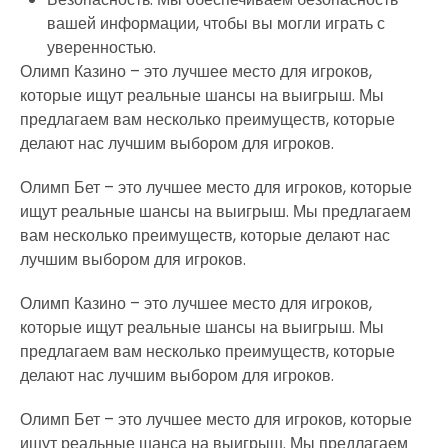
вашей информации, чтобы вы могли играть с
уверенностью.
Олимп Казино – это лучшее место для игроков,
которые ищут реальные шансы на выигрыш. Мы
предлагаем вам несколько преимуществ, которые
делают нас лучшим выбором для игроков.
Олимп Бет – это лучшее место для игроков, которые
ищут реальные шансы на выигрыш. Мы предлагаем
вам несколько преимуществ, которые делают нас
лучшим выбором для игроков.
Олимп Казино – это лучшее место для игроков,
которые ищут реальные шансы на выигрыш. Мы
предлагаем вам несколько преимуществ, которые
делают нас лучшим выбором для игроков.
Олимп Бет – это лучшее место для игроков, которые
ищут реальные шанса на выигрыш. Мы предлагаем