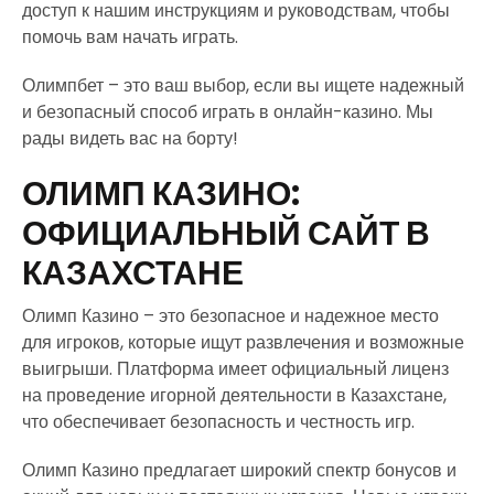
доступ к нашим инструкциям и руководствам, чтобы
помочь вам начать играть.
Олимпбет – это ваш выбор, если вы ищете надежный
и безопасный способ играть в онлайн-казино. Мы
рады видеть вас на борту!
ОЛИМП КАЗИНО:
ОФИЦИАЛЬНЫЙ САЙТ В
КАЗАХСТАНЕ
Олимп Казино – это безопасное и надежное место
для игроков, которые ищут развлечения и возможные
выигрыши. Платформа имеет официальный лиценз
на проведение игорной деятельности в Казахстане,
что обеспечивает безопасность и честность игр.
Олимп Казино предлагает широкий спектр бонусов и