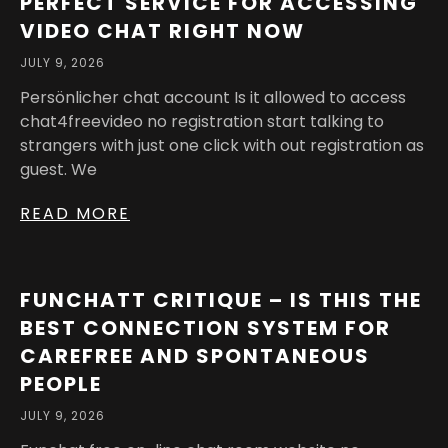
PERFECT SERVICE FOR ACCESSING
VIDEO CHAT RIGHT NOW
JULY 9, 2026
Persönlicher chat account Is it allowed to access
chat4freevideo no registration start talking to
strangers with just one click with out registration as
guest. We
READ MORE
FUNCHATT CRITIQUE – IS THIS THE
BEST CONNECTION SYSTEM FOR
CAREFREE AND SPONTANEOUS
PEOPLE
JULY 9, 2026