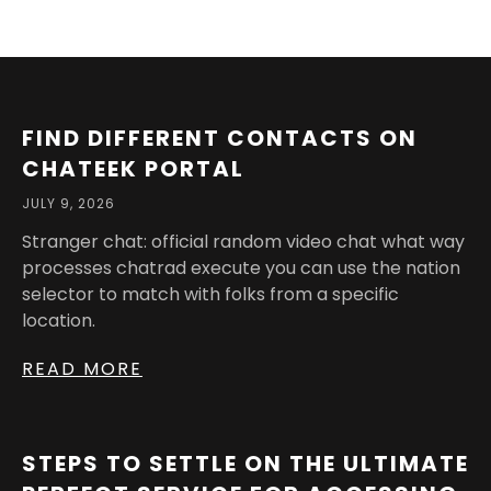
FIND DIFFERENT CONTACTS ON
CHATEEK PORTAL
JULY 9, 2026
Stranger chat: official random video chat what way
processes chatrad execute you can use the nation
selector to match with folks from a specific
location.
READ MORE
STEPS TO SETTLE ON THE ULTIMATE