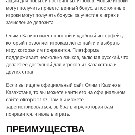
акций для новых и постоянных игроков. Новые игроки
могут получить приветственный бонус, а постоянные
игроки могут получать бонусы за участие в играх и
зачисление депозита.
Олимп Казино имеет простой и удобный интерфейс,
который позволяет игрокам легко найти и выбрать
игру, которая им понравится. Платформа
поддерживает несколько языков, включая русский, что
делает ее доступной для игроков из Казахстана и
других стран.
Если вы ищете официальный сайт Олимп Казино в
Казахстане, то вы можете найти его на официальном
сайте olimpbet.kz. Там вы можете
зарегистрироваться, выбрать игру, которая вам
понравится, и начать играть.
ПРЕИМУЩЕСТВА