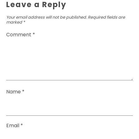
Leave a Reply
Your email address will not be published.
Required fields are
marked
*
Comment
*
Name
*
Email
*