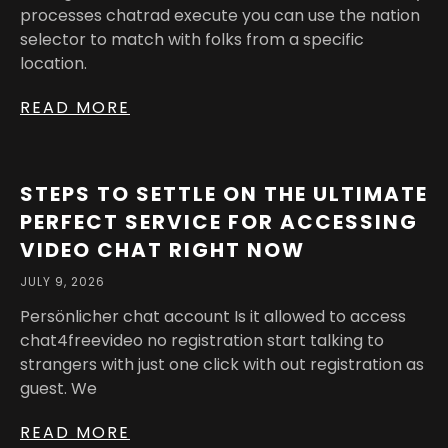
processes chatrad execute you can use the nation
selector to match with folks from a specific
location.
READ MORE
STEPS TO SETTLE ON THE ULTIMATE
PERFECT SERVICE FOR ACCESSING
VIDEO CHAT RIGHT NOW
JULY 9, 2026
Persönlicher chat account Is it allowed to access
chat4freevideo no registration start talking to
strangers with just one click with out registration as
guest. We
READ MORE