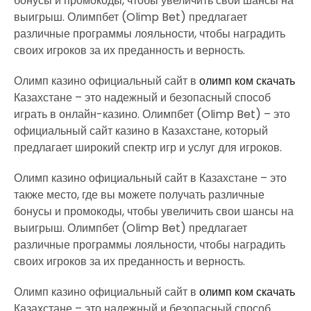
бонусы и промокоды, чтобы увеличить свои шансы на
выигрыш. Олимпбет (Olimp Bet) предлагает
различные программы лояльности, чтобы наградить
своих игроков за их преданность и верность.
Олимп казино официальный сайт в
олимп ком скачать
Казахстане – это надежный и безопасный способ
играть в онлайн-казино. Олимпбет (Olimp Bet) – это
официальный сайт казино в Казахстане, который
предлагает широкий спектр игр и услуг для игроков.
Олимп казино официальный сайт в Казахстане – это
также место, где вы можете получать различные
бонусы и промокоды, чтобы увеличить свои шансы на
выигрыш. Олимпбет (Olimp Bet) предлагает
различные программы лояльности, чтобы наградить
своих игроков за их преданность и верность.
Олимп казино официальный сайт в
олимп ком скачать
Казахстане – это надежный и безопасный способ