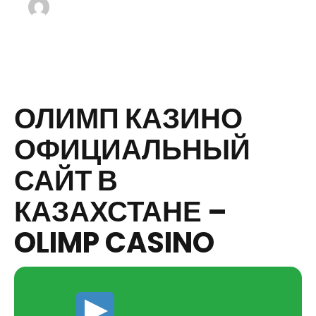
admin
MAY 7, 2026
NO COMMENTS
ОЛИМП КАЗИНО
ОФИЦИАЛЬНЫЙ
САЙТ В
КАЗАХСТАНЕ –
OLIMP CASINO