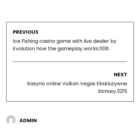
PREVIOUS
Ice Fishing casino game with live dealer by
Evolution how the gameplay works.1106
NEXT
Kasyno online Vulkan Vegas Ekskluzywne
bonusy.3215
ADMIN