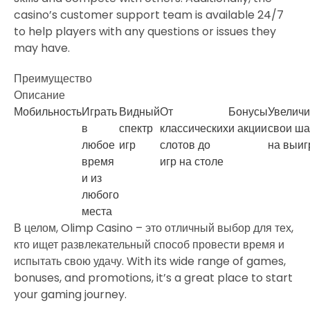
casino’s customer support team is available 24/7
to help players with any questions or issues they
may have.
Преимущество
Описание
Мобильность
Играть
Видный
От
Бонусы
Увеличи
в
спектр
классических
и акции
свои ш
любое
игр
слотов до
на выи
время
игр на столе
и из
любого
места
В целом, Olimp Casino – это отличный выбор для тех,
кто ищет развлекательный способ провести время и
испытать свою удачу. With its wide range of games,
bonuses, and promotions, it’s a great place to start
your gaming journey.