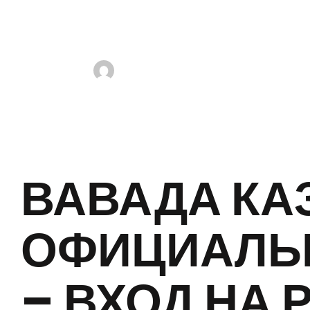
2025.2457
admin
MARCH 1, 2026
NO COMMENTS
ВАВАДА КА
ОФИЦИАЛЬ
– ВХОД НА 