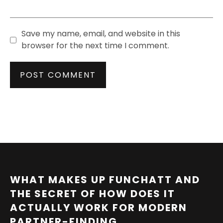
Save my name, email, and website in this
browser for the next time I comment.
WHAT MAKES UP FUNCHATT AND
THE SECRET OF HOW DOES IT
ACTUALLY WORK FOR MODERN
PARTNER-FINDING