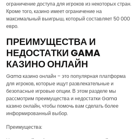
ограничение доступа для игроков из некоторых стран.
Кроме того, казино имеет ограничение на
максимальный выигрыш, который составляет 50 000
евро.
ПРЕИМУЩЕСТВА И
НЕДОСТАТКИ GAMA
КАЗИНО ОНЛАЙН
Gama казино онлайн – это популярная платформа
для игроков, которые ищут развлекательные и
безопасные игровые опции. В этом разделе мы
рассмотрим преимущества и недостатки Gama
казино онлайн, чтобы помочь вам сделать более
информированный выбор.
Преимущества: