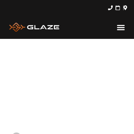
CONTACT US
BLOG
ОНЛАЙН – GAMA
CASINO ONLINE –
ОБЗОР 2025.5461