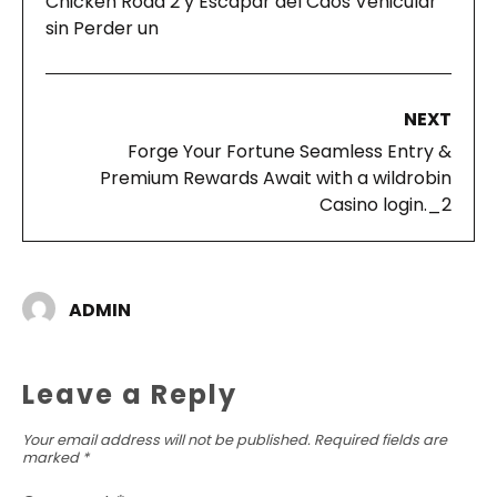
Chicken Road 2 y Escapar del Caos Vehicular
sin Perder un
NEXT
Forge Your Fortune Seamless Entry &
Premium Rewards Await with a wildrobin
Casino login._2
ADMIN
Leave a Reply
Your email address will not be published.
Required fields are
marked
*