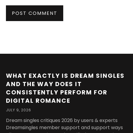
WHAT EXACTLY IS DREAM SINGLES
AND THE WAY DOES IT
CONSISTENTLY PERFORM FOR
DIGITAL ROMANCE
JULY 9, 2026
Dream singles critiques 2026 by users & experts
Dreamsingles member support and support ways