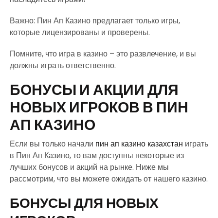
Важно: Пин Ап Казино предлагает только игры,
которые лицензированы и проверены.
Помните, что игра в казино – это развлечение, и вы
должны играть ответственно.
БОНУСЫ И АКЦИИ ДЛЯ
НОВЫХ ИГРОКОВ В ПИН
АП КАЗИНО
Если вы только начали
пин ап казино казахстан
играть
в Пин Ап Казино, то вам доступны некоторые из
лучших бонусов и акций на рынке. Ниже мы
рассмотрим, что вы можете ожидать от нашего казино.
БОНУСЫ ДЛЯ НОВЫХ