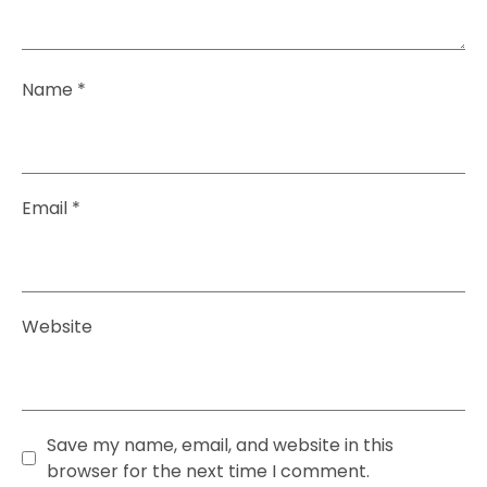
Name
*
Email
*
Website
Save my name, email, and website in this
browser for the next time I comment.