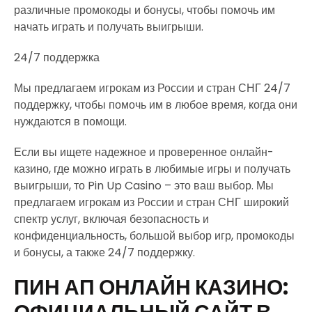
различные промокоды и бонусы, чтобы помочь им
начать играть и получать выигрыши.
24/7 поддержка
Мы предлагаем игрокам из России и стран СНГ 24/7
поддержку, чтобы помочь им в любое время, когда они
нуждаются в помощи.
Если вы ищете надежное и проверенное онлайн-
казино, где можно играть в любимые игры и получать
выигрыши, то Pin Up Casino – это ваш выбор. Мы
предлагаем игрокам из России и стран СНГ широкий
спектр услуг, включая безопасность и
конфиденциальность, большой выбор игр, промокоды
и бонусы, а также 24/7 поддержку.
ПИН АП ОНЛАЙН КАЗИНО: