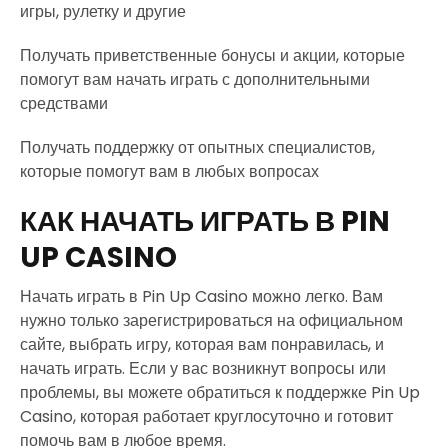
игры, рулетку и другие
Получать приветственные бонусы и акции, которые
помогут вам начать играть с дополнительными
средствами
Получать поддержку от опытных специалистов,
которые помогут вам в любых вопросах
КАК НАЧАТЬ ИГРАТЬ В PIN
UP CASINO
Начать играть в Pin Up Casino можно легко. Вам
нужно только зарегистрироваться на официальном
сайте, выбрать игру, которая вам понравилась, и
начать играть. Если у вас возникнут вопросы или
проблемы, вы можете обратиться к поддержке Pin Up
Casino, которая работает круглосуточно и готовит
помочь вам в любое время.