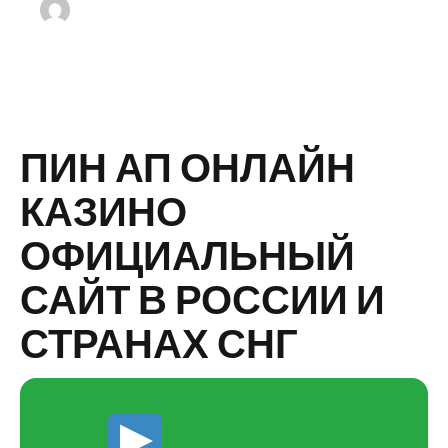
admin
MARCH 20, 2026
NO COMMENTS
ПИН АП ОНЛАЙН
КАЗИНО
ОФИЦИАЛЬНЫЙ
САЙТ В РОССИИ И
СТРАНАХ СНГ