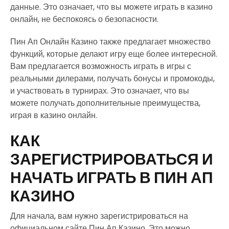
данные. Это означает, что вы можете играть в казино
онлайн, не беспокоясь о безопасности.
Пин Ап Онлайн Казино также предлагает множество
функций, которые делают игру еще более интересной.
Вам предлагается возможность играть в игры с
реальными дилерами, получать бонусы и промокоды,
и участвовать в турнирах. Это означает, что вы
можете получать дополнительные преимущества,
играя в казино онлайн.
КАК
ЗАРЕГИСТРИРОВАТЬСЯ И
НАЧАТЬ ИГРАТЬ В ПИН АП
КАЗИНО
Для начала, вам нужно зарегистрироваться на
официальном сайте Пин Ап Казино. Это можно