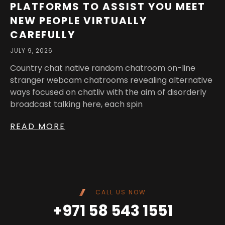
PLATFORMS TO ASSIST YOU MEET
NEW PEOPLE VIRTUALLY
CAREFULLY
JULY 9, 2026
Country chat native random chatroom on-line
stranger webcam chatrooms revealing alternative
ways focused on chatliv with the aim of disorderly
broadcast talking here, each spin
READ MORE
CALL US NOW
+971 58 543 1551