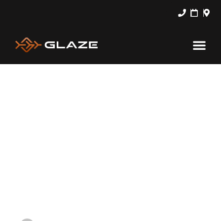
CONTACT US
BLOG
ОНЛАЙН КАЗИНО
ОФИЦИАЛЬНЫЙ
САЙТ В РОССИИ И
СТРАНАХ СНГ.1531