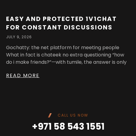
EASY AND PROTECTED 1V1CHAT
FOR CONSTANT DISCUSSIONS
JULY 9, 2026
Gochatty: the net platform for meeting people
What in fact is chateek no extra questioning “how
do i make friends?”—with tumile, the answer is only
READ MORE
CALL US NOW
+971 58 543 1551