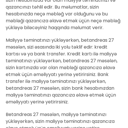
sizin hesabınızda var olan maliyyə təminatınızı və
qazancınızı təhlil edir. Bu məlumatlar, sizin
hesabınızda neçə məbləğ var olduğunu və bu
məbləği qazancıza əlavə etmək üçün neçə məbləğ
yükləyə biləcəyiniz haqqında məlumat verir.
Maliyyə təminatınızı yükləyərkən, betandreas 27
məsələn, sizi əsasında iki yolu təklif edir: kredit
kartısı və ya bank transfer. Kredit kartı ilə maliyyə
təminatınızı yükləyərkən, betandreas 27 məsələn,
sizin kartınızda var olan məbləği qazancıza əlavə
etmək üçün əməliyyatı yerinə yetirirsiniz. Bank
transfer ilə maliyyə təminatınızı yükləyərkən,
betandreas 27 məsələn, sizin bank hesabınızdan
maliyyə təminatınızı qazancıza əlavə etmək üçün
əməliyyatı yerinə yetirirsiniz.
Betandreas 27 məsələn, maliyyə təminatınızı
yükləyərkən, sizin maliyyə təminatınızı qazancıza