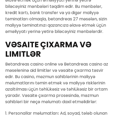
əlavə etmək üçün əməliyyatı yerinə yetirə
biləcəyiniz mənbələri təqdim edir. Bu mənbələr,
kredit kartı, bank transfer və ya digər maliyyə
təminatları olmaqla, betandreas 27 məsələn, sizin
maliyyə təminatınızı qazancıza əlavə etmək üçün
əməliyyatı yerinə yetirə biləcəyiniz mənbələrdir.
VƏSAITE ÇIXARMA VƏ
LIMITLƏR
Betandreas casino online və Betandreas casino az
məseleninə aid limitlər və vəsaite çıxarma təsvir
edir. Bu casino, məzmun sahiblərinin maliyyə
məlumatlarını təmin etmək və maliyyə risklərinin
azaltılması üçün təhlükəsiz və təhlükəsiz bir ortam
yaradır. Vəsaite çıxarma prosesində, məzmun
sahibləri bir neçə məlumatı daxil etməlidirlər:
1. Personallar məlumatları: Ad, soyad, tələb olunan