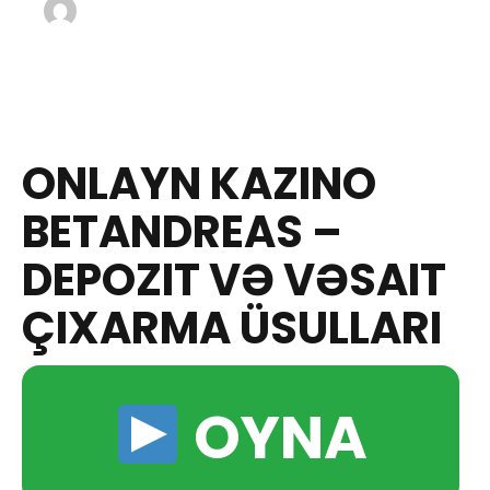
admin
MARCH 25, 2026
NO COMMENTS
ONLAYN KAZINO
BETANDREAS –
DEPOZIT VƏ VƏSAIT
ÇIXARMA ÜSULLARI
OYNA