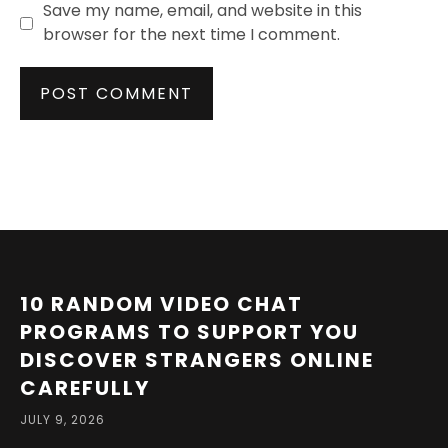
Save my name, email, and website in this
browser for the next time I comment.
10 RANDOM VIDEO CHAT
PROGRAMS TO SUPPORT YOU
DISCOVER STRANGERS ONLINE
CAREFULLY
JULY 9, 2026