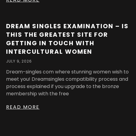
DREAM SINGLES EXAMINATION – IS
THIS THE GREATEST SITE FOR
GETTING IN TOUCH WITH
INTERCULTURAL WOMEN
JULY 9, 2026
Dream-singles com where stunning women wish to
meet you! Dreamsingles compatibility process and
process explained if you upgrade to the bronze
membership with the free
READ MORE