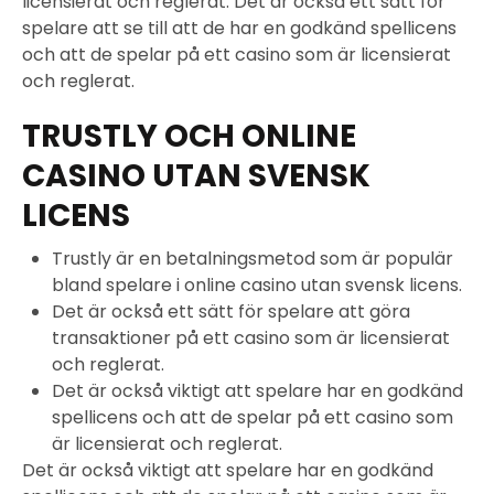
licensierat och reglerat. Det är också ett sätt för
spelare att se till att de har en godkänd spellicens
och att de spelar på ett casino som är licensierat
och reglerat.
TRUSTLY OCH ONLINE
CASINO UTAN SVENSK
LICENS
Trustly är en betalningsmetod som är populär
bland spelare i online casino utan svensk licens.
Det är också ett sätt för spelare att göra
transaktioner på ett casino som är licensierat
och reglerat.
Det är också viktigt att spelare har en godkänd
spellicens och att de spelar på ett casino som
är licensierat och reglerat.
Det är också viktigt att spelare har en godkänd