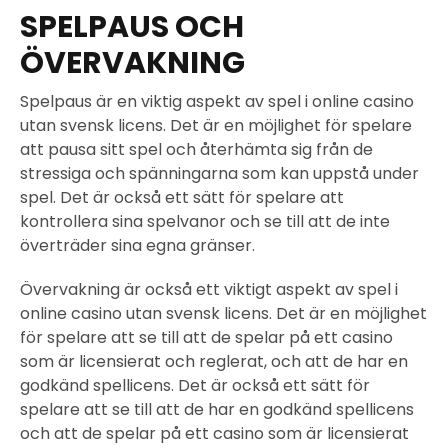
SPELPAUS OCH
ÖVERVAKNING
Spelpaus är en viktig aspekt av spel i online casino
utan svensk licens. Det är en möjlighet för spelare
att pausa sitt spel och återhämta sig från de
stressiga och spänningarna som kan uppstå under
spel. Det är också ett sätt för spelare att
kontrollera sina spelvanor och se till att de inte
överträder sina egna gränser.
Övervakning är också ett viktigt aspekt av spel i
online casino utan svensk licens. Det är en möjlighet
för spelare att se till att de spelar på ett casino
som är licensierat och reglerat, och att de har en
godkänd spellicens. Det är också ett sätt för
spelare att se till att de har en godkänd spellicens
och att de spelar på ett casino som är licensierat