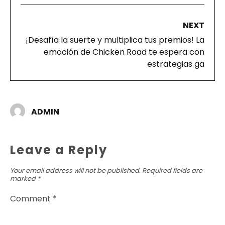
NEXT
¡Desafía la suerte y multiplica tus premios! La
emoción de Chicken Road te espera con
estrategias ga
ADMIN
Leave a Reply
Your email address will not be published.
Required fields are
marked
*
Comment
*