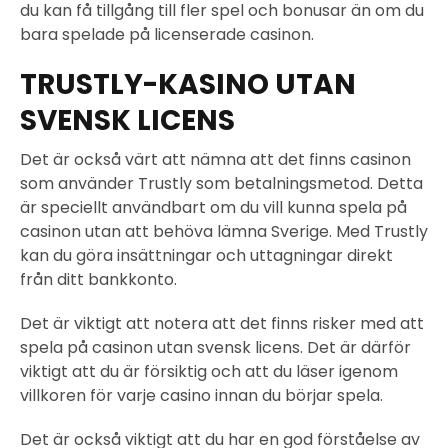
du kan få tillgång till fler spel och bonusar än om du
bara spelade på licenserade casinon.
TRUSTLY-KASINO UTAN
SVENSK LICENS
Det är också värt att nämna att det finns casinon
som använder Trustly som betalningsmetod. Detta
är speciellt användbart om du vill kunna spela på
casinon utan att behöva lämna Sverige. Med Trustly
kan du göra insättningar och uttagningar direkt
från ditt bankkonto.
Det är viktigt att notera att det finns risker med att
spela på casinon utan svensk licens. Det är därför
viktigt att du är försiktig och att du läser igenom
villkoren för varje casino innan du börjar spela.
Det är också viktigt att du har en god förståelse av