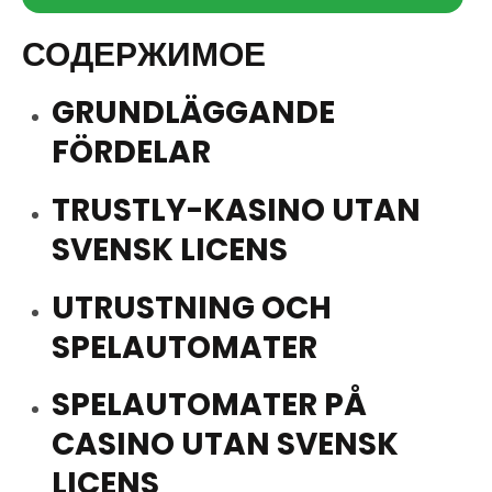
СОДЕРЖИМОЕ
GRUNDLÄGGANDE
FÖRDELAR
TRUSTLY-KASINO UTAN
SVENSK LICENS
UTRUSTNING OCH
SPELAUTOMATER
SPELAUTOMATER PÅ
CASINO UTAN SVENSK
LICENS