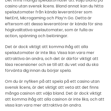
Det finns många spelautomater att välja bland på
casino utan svensk licens. Bland annat kan du hitta
spelautomater från kända leverantörer som
NetEnt, Microgaming och Play’n Go. Detta är
eftersom att dessa leverantörer är kända för sina
högkvalitativa spelautomater, som är fulla av
action, spänning och belöningar.
Det är dock viktigt att komma ihåg att alla
spelautomater är inte lika. Vissa kan vara mer
attraktiva än andra, och det är därför viktigt att
läsa recensioner och se till att du vet vad du ska
förvänta dig innan du börjar spela.
Om du är nyfiken på att spela på ett casino utan
svensk licens, är det viktigt att veta att det finns
många casinon att välja bland. Det är dock viktigt
att komma ihåg att alla casinon är inte lika, och att
vissa kan vara mer attraktiva än andra.