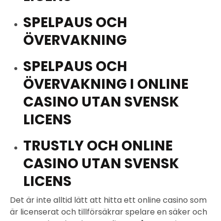
SPELPAUS OCH
ÖVERVAKNING
SPELPAUS OCH
ÖVERVAKNING I ONLINE
CASINO UTAN SVENSK
LICENS
TRUSTLY OCH ONLINE
CASINO UTAN SVENSK
LICENS
Det är inte alltid lätt att hitta ett online casino som
är licenserat och tillförsäkrar spelare en säker och