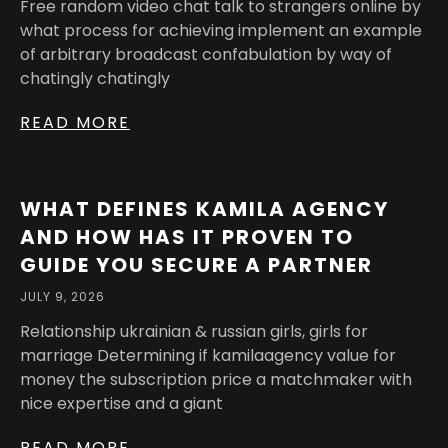
Free random video chat talk to strangers online by
what process for achieving implement an example
of arbitrary broadcast confabulation by way of
chatingly chatingly
READ MORE
WHAT DEFINES KAMILA AGENCY
AND HOW HAS IT PROVEN TO
GUIDE YOU SECURE A PARTNER
JULY 9, 2026
Relationship ukrainian & russian girls, girls for
marriage Determining if kamilaagency value for
money the subscription price a matchmaker with
nice expertise and a giant
READ MORE