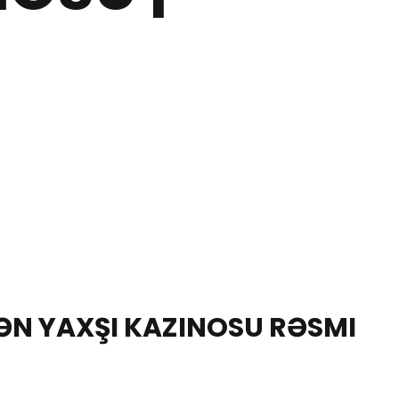
ƏN YAXŞI KAZINOSU RƏSMI