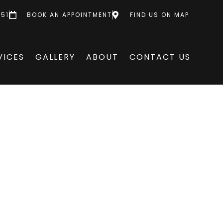
551
BOOK AN APPOINTMENT
FIND US ON MAP
VICES
GALLERY
ABOUT
CONTACT US