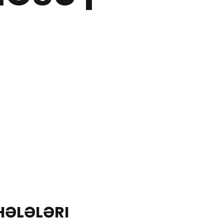
RHƏLƏLƏRI