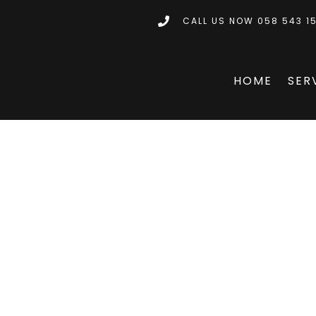
CALL US NOW 058 543 1
HOME
SER