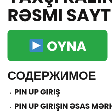
RƏSMI SAYT
OYNA
СОДЕРЖИМОЕ
PIN UP GIRIŞ
PIN UP GIRIŞIN ƏSAS MƏ