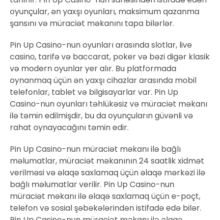
oyunçular, ən yaxşı oyunları, maksimum qazanma
şansını və müraciət məkanını tapa bilərlər.
Pin Up Casino-nun oyunları arasında slotlar, live
casino, tarifə və baccarat, poker və bəzi digər klasik
və modern oyunlar yer alır. Bu platformada
oynanmaq üçün ən yaxşı cihazlar arasında mobil
telefonlar, tablet və bilgisayarlar var. Pin Up
Casino-nun oyunları təhlükəsiz və müraciət məkanı
ilə təmin edilmişdir, bu da oyunçuların güvənli və
rahat oynayacağını təmin edir.
Pin Up Casino-nun müraciət məkanı ilə bağlı
məlumatlar, müraciət məkanının 24 saatlik xidmət
verilməsi və əlaqə saxlamaq üçün əlaqə mərkəzi ilə
bağlı məlumatlar verilir. Pin Up Casino-nun
müraciət məkanı ilə əlaqə saxlamaq üçün e-poçt,
telefon və sosial şəbəkələrindən istifadə edə bilər.
Pin Up Casino-nun müraciət məkanı ilə əlaqə