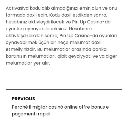
Activasiya kodu alıb almadığınızı əmin olun və onu
formada daxil edin. Kodu daxil etdikdən sonra,
hesabınız aktivləşdiriləcək və Pin Up Casino-da
oyunları oynayabileceksiniz. Hesabınızı
aktivləşdirdikdən sonra, Pin Up Casino-da oyunları
oynayabilmək üçün bir neçə məlumat daxil
etməliyinizdir. Bu məlumatlar arasında banka
kartınızın məlumatları, qibit qeydiyyatı və ya digər
məlumatlar yer alır.
PREVIOUS
Perché il miglior casinò online offre bonus e
pagamenti rapidi