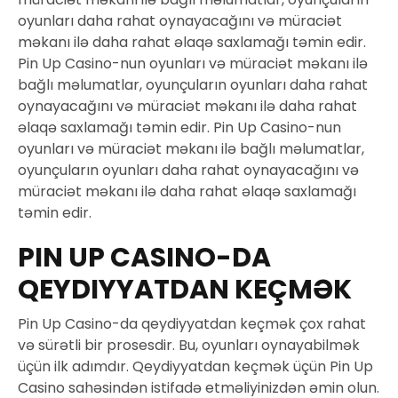
oyunları daha rahat oynayacağını və müraciət
məkanı ilə daha rahat əlaqə saxlamağı təmin edir.
Pin Up Casino-nun oyunları və müraciət məkanı ilə
bağlı məlumatlar, oyunçuların oyunları daha rahat
oynayacağını və müraciət məkanı ilə daha rahat
əlaqə saxlamağı təmin edir. Pin Up Casino-nun
oyunları və müraciət məkanı ilə bağlı məlumatlar,
oyunçuların oyunları daha rahat oynayacağını və
müraciət məkanı ilə daha rahat əlaqə saxlamağı
təmin edir.
PIN UP CASINO-DA
QEYDIYYATDAN KEÇMƏK
Pin Up Casino-da qeydiyyatdan keçmək çox rahat
və sürətli bir prosesdir. Bu, oyunları oynayabilmək
üçün ilk adımdır. Qeydiyyatdan keçmək üçün Pin Up
Casino sahəsindən istifadə etməliyinizdən əmin olun.