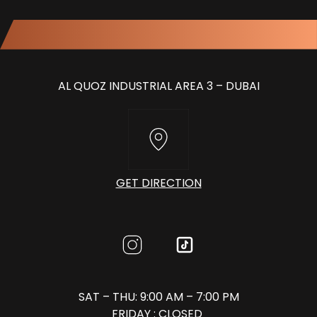
AL QUOZ INDUSTRIAL AREA 3 – DUBAI
GET DIRECTION
SAT – THU: 9:00 AM – 7:00 PM
FRIDAY : CLOSED