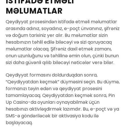
ISTIFADƏ ETMƏLI
MƏLUMATLAR
Qeydiyyat prosesindən istifadə etməli məlumatlar
arasında adınız, soyadınız, e-poçt ünvanınız, şifrəniz
və doğum tarixiniz yer alır. Bu məlumatlar sizin
hesabınızın təhlil edilə biləcəyi və sizi qoruyacaq
məlumatlar olacaq. Şifrəniz daxil etmək zamanı,
onun uzunluğunu və təhlilinə əmin olun, çünki bunun
sizi daha güvənli qılıb biləcəyi nəticələr verə bilər.
Qeydiyyat formasını doldurduqdan sonra,
“Qeydiyyatdan keçmək” düyməsini seçin. Bu düymə,
formanızı təyin edən və qeydiyyat prosesini
tamamlayacaq. Qeydiyyatdan keçmək sonra, Pin
Up Casino-da oyunları oynayabilmək üçün
hesabınızı aktivləşdirmək lazımdır. Bu, e-poçt və ya
SMS-ə göndəriləcək bir aktivasiya kodu ilə
başlayacaq.