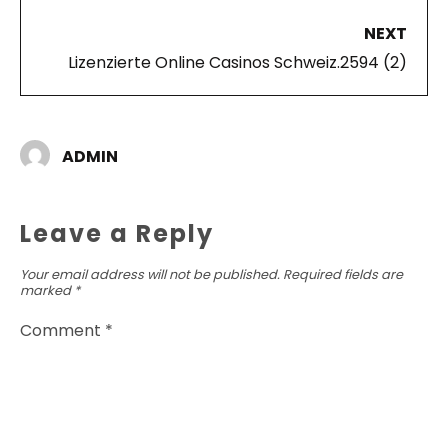
NEXT
Lizenzierte Online Casinos Schweiz.2594 (2)
ADMIN
Leave a Reply
Your email address will not be published.
Required fields are
marked
*
Comment
*