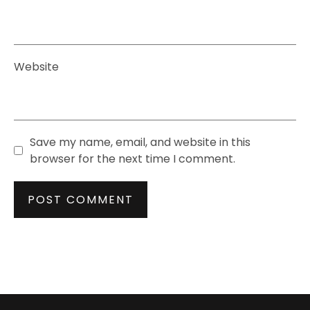
Website
Save my name, email, and website in this
browser for the next time I comment.