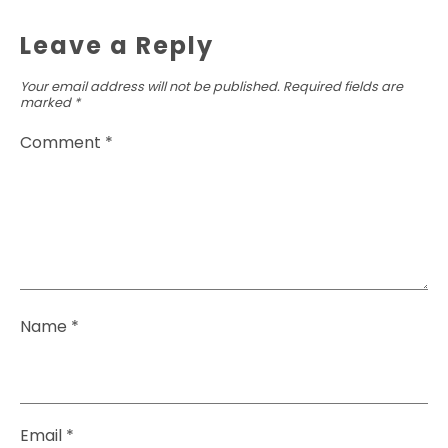
Leave a Reply
Your email address will not be published.
Required fields are
marked
*
Comment
*
Name
*
Email
*