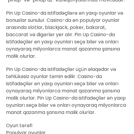
Pin Up Casino-da istifadəçilərə ən yaxşı oyunlar və
bonuslar sunulur. Casino-da ən populyar oyunlar
arasında slotlar, blackjack, poker, bakarat,
baccarat və digərlər yer alır. Pin Up Casino-da
istifadəçilər ən yaxşı oyunları seçə bilər və onları
oynayaraq milyonlarca manat qazanma şansına
malik olurlar.
Pin Up Casino-da istifadəçilər üçün əlaqədar və
təhlükəsiz oyunlar təmin edilir. Casino-da
istifadəçilər ən yaxşı oyunları seçə bilər və onları
oynayaraq milyonlarca manat qazanma şansına
malik olurlar. Pin Up Casino-da istifadəçilər ən yaxşı
oyunları seçə bilər və onları oynayaraq milyonlarca
manat qazanma şansına malik olurlar.
Oyun tərəfi
Populyar oyunlar