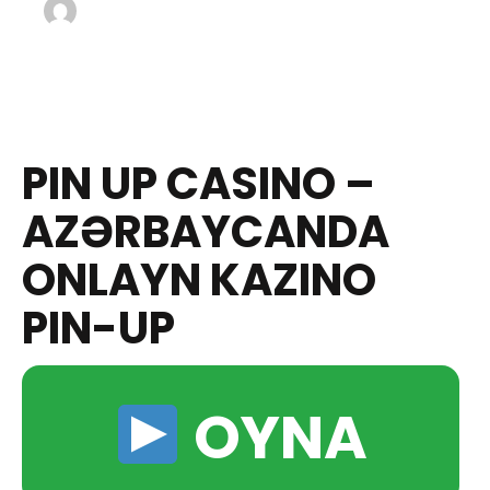
admin
APRIL 17, 2026
NO COMMENTS
PIN UP CASINO –
AZƏRBAYCANDA
ONLAYN KAZINO
PIN-UP
OYNA