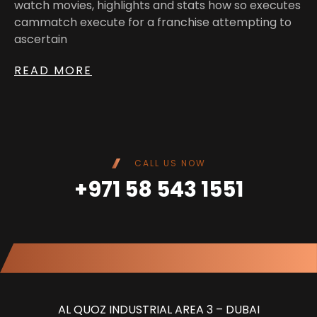
watch movies, highlights and stats how so executes
cammatch execute for a franchise attempting to
ascertain
READ MORE
CALL US NOW
+971 58 543 1551
AL QUOZ INDUSTRIAL AREA 3 – DUBAI