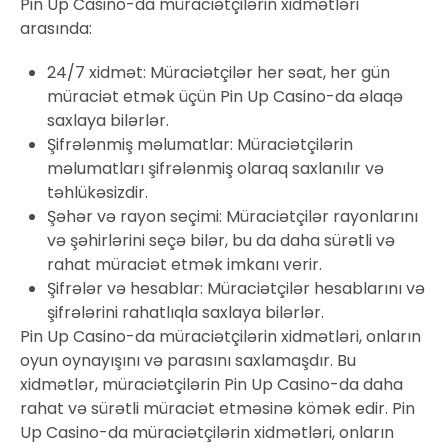
Pin Up Casino-da müraciətçilərin xidmətləri
arasında:
24/7 xidmət: Müraciətçilər her səat, her gün
müraciət etmək üçün Pin Up Casino-da əlaqə
saxlaya bilərlər.
Şifrələnmiş məlumatlar: Müraciətçilərin
məlumatları şifrələnmiş olaraq saxlanılır və
təhlükəsizdir.
Şəhər və rayon seçimi: Müraciətçilər rayonlarını
və şəhirlərini seçə bilər, bu da daha sürətli və
rahat müraciət etmək imkanı verir.
Şifrələr və hesablar: Müraciətçilər hesablarını və
şifrələrini rahatlıqla saxlaya bilərlər.
Pin Up Casino-da müraciətçilərin xidmətləri, onların
oyun oynayışını və parasını saxlamaşdır. Bu
xidmətlər, müraciətçilərin Pin Up Casino-da daha
rahat və sürətli müraciət etməsinə kömək edir. Pin
Up Casino-da müraciətçilərin xidmətləri, onların