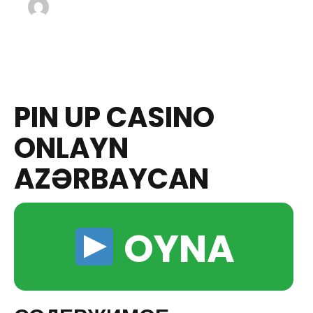
admin
DECEMBER 19, 2025
NO COMMENTS
PIN UP CASINO
ONLAYN
AZƏRBAYCAN
OYNA