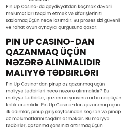
Pin Up Casino-da qeydiyyatdan keçmək dəyərli
məlumatları təqdim etmək və sifarişlərinizi
saxlamaq üçün necə lazımdır. Bu proses sizi güvənli
və rahat oyun oynayıcı qurğusuna qoşar.
PIN UP CASINO-DAN
QAZANMAQ ÜÇÜN
NƏZƏRƏ ALINMALIDIR
MALIYYƏ TƏDBIRLƏRI
Pin Up Casino-dan
pinup az
qazanmaq üçün
maliyyə tədbirləri necə nəzərə alınmalıdır? Bu
maliyyə tədbirlər, qazanma şansınızı artırmaq üçün
kritik önəmlidir. Pin Up Casino-dan qazanmaq üçün
ilk adımlar, pinup giriş sayfasından keçirən və pinap
az məlumatlarını təqdim etməkdir. Bu maliyyə
tədbirlər, qazanma şansınızı artırmaq üçün