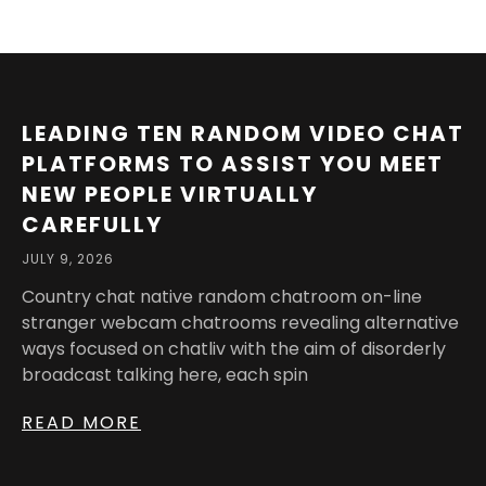
LEADING TEN RANDOM VIDEO CHAT
PLATFORMS TO ASSIST YOU MEET
NEW PEOPLE VIRTUALLY
CAREFULLY
JULY 9, 2026
Country chat native random chatroom on-line
stranger webcam chatrooms revealing alternative
ways focused on chatliv with the aim of disorderly
broadcast talking here, each spin
READ MORE