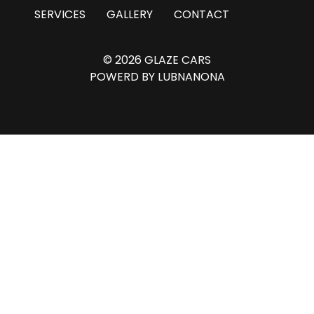
SERVICES
GALLERY
CONTACT
© 2026 GLAZE CARS
POWERD BY LUBNANONA