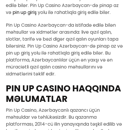
edilə bilər. Pin Up Casino Azərbaycan-də pinap az
və
pin up giriş
yolu ilə rahatlıqla giriş edilə bilər.
Pin Up Casino Azərbaycan-da istifadə edilə bilən
məhsullar və xidmətlər arasında: live qızıl qalın,
slotlar, tarifə və bəzi digər qızıl qalın oyunları tapa
bilərsiniz. Pin Up Casino Azərbaycan-də pinap az və
pin up giriş yolu ilə rahatlıqla giriş edilə bilər. Bu
platforma, Azərbaycanlılar üçün ən yaxşı və ən
müraciətli qızıl qalın casino məhsullarını və
xidmətlərini təklif edir.
PIN UP CASINO HAQQINDA
MƏLUMATLAR
Pin Up Casino, Azərbaycanlı qazancı üçün
məhsuldar və təhlükəsizdir. Bu qazanma
platforması, 2014-cü ilin yanayıqında təşkil edilib və