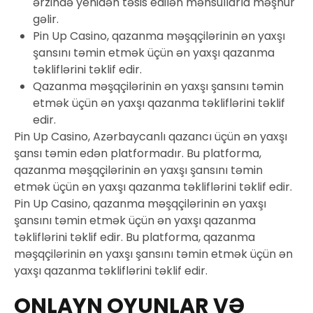
ərzində yenidən təsis edilən məhsullarla məşhur
gəlir.
Pin Up Casino, qazanma məşqçilərinin ən yaxşı
şansını təmin etmək üçün ən yaxşı qazanma
təkliflərini təklif edir.
Qazanma məşqçilərinin ən yaxşı şansını təmin
etmək üçün ən yaxşı qazanma təkliflərini təklif
edir.
Pin Up Casino, Azərbaycanlı qazancı üçün ən yaxşı
şansı təmin edən platformadır. Bu platforma,
qazanma məşqçilərinin ən yaxşı şansını təmin
etmək üçün ən yaxşı qazanma təkliflərini təklif edir.
Pin Up Casino, qazanma məşqçilərinin ən yaxşı
şansını təmin etmək üçün ən yaxşı qazanma
təkliflərini təklif edir. Bu platforma, qazanma
məşqçilərinin ən yaxşı şansını təmin etmək üçün ən
yaxşı qazanma təkliflərini təklif edir.
ONLAYN OYUNLAR VƏ