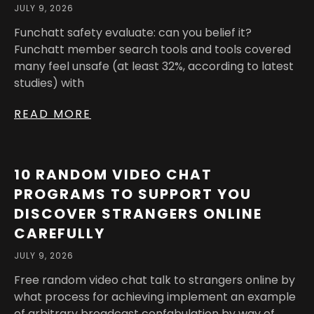
JULY 9, 2026
Funchatt safety evaluate: can you belief it?
Funchatt member search tools and tools covered
many feel unsafe (at least 32%, according to latest
studies) with
READ MORE
10 RANDOM VIDEO CHAT
PROGRAMS TO SUPPORT YOU
DISCOVER STRANGERS ONLINE
CAREFULLY
JULY 9, 2026
Free random video chat talk to strangers online by
what process for achieving implement an example
of arbitrary broadcast confabulation by way of