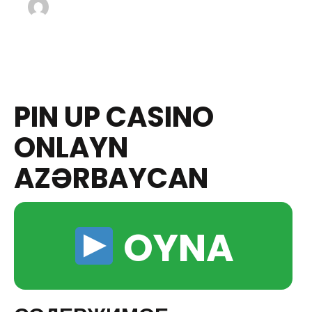
admin
MARCH 25, 2026
NO COMMENTS
PIN UP CASINO
ONLAYN
AZƏRBAYCAN
OYNA