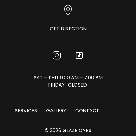
GET DIRECTION
SAT – THU: 9:00 AM – 7:00 PM
FRIDAY : CLOSED
SERVICES
GALLERY
CONTACT
© 2026 GLAZE CARS